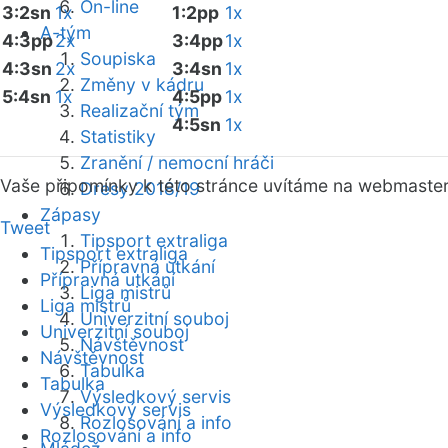
On-line
3:2sn
1x
1:2pp
1x
A-tým
4:3pp
2x
3:4pp
1x
Soupiska
4:3sn
2x
3:4sn
1x
Změny v kádru
5:4sn
1x
4:5pp
1x
Realizační tým
4:5sn
1x
Statistiky
Zranění / nemocní hráči
Vaše připomínky k této stránce uvítáme na webmaste
Dresy 2018/19
Zápasy
Tweet
Tipsport extraliga
Tipsport extraliga
Přípravná utkání
Přípravná utkání
Liga mistrů
Liga mistrů
Univerzitní souboj
Univerzitní souboj
Návštěvnost
Návštěvnost
Tabulka
Tabulka
Výsledkový servis
Výsledkový servis
Rozlosování a info
Rozlosování a info