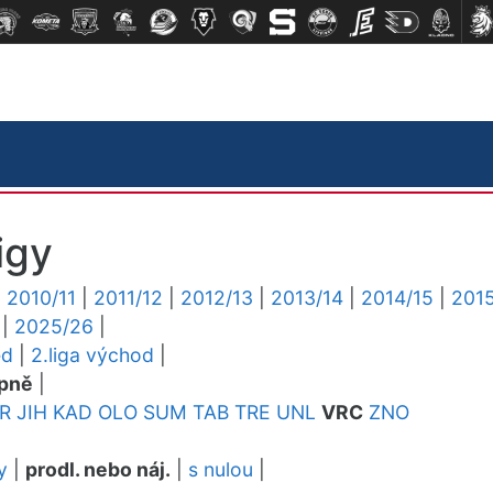
igy
|
2010/11
|
2011/12
|
2012/13
|
2013/14
|
2014/15
|
2015
|
2025/26
|
ed
|
2.liga východ
|
pně
|
R
JIH
KAD
OLO
SUM
TAB
TRE
UNL
VRC
ZNO
y
|
prodl. nebo náj.
|
s nulou
|