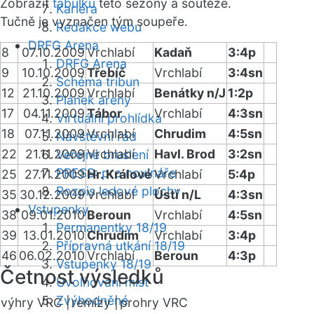
Zobrazit
tabulku
této sezóny a soutěže.
Kariéra
Tučně je vyznačen tým soupeře.
Redakce webu
DRFG Arena
8
07.10.2009
Vrchlabí
Kadaň
3:4p
DRFG Arena
9
10.10.2009
Třebíč
Vrchlabí
3:4sn
Schéma tribun
12
21.10.2009
Vrchlabí
Benátky n/J
1:2p
Plánek areny
17
04.11.2009
Tábor
Vrchlabí
4:3sn
Virtuální prohlídka
18
07.11.2009
Vrchlabí
Chrudim
4:5sn
Návštěvní řád
22
21.11.2009
Vrchlabí
Havl. Brod
3:2sn
Veřejné bruslení
PRESS: pro novináře
25
27.11.2009
Hr. Králové
Vrchlabí
5:4p
Rozpis ledové plochy
35
30.12.2009
Vrchlabí
Ústí n/L
4:3sn
Vstupenky
38
09.01.2010
Beroun
Vrchlabí
4:5sn
Permanentky 18/19
39
13.01.2010
Chrudim
Vrchlabí
3:4p
Přípravná utkání 18/19
46
06.02.2010
Vrchlabí
Beroun
4:3p
Vstupenky 18/19
Četnost výsledků
Uvolňování míst
Zvýhodněné
výhry VRC |
remízy |
prohry VRC