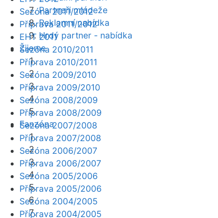
Partneři mládeže
Sezóna 2011/2012
Reklamní nabídka
Příprava 2011/2012
Hrdý partner - nabídka
EHT 2011
Žijeme
Sezóna 2010/2011
Příprava 2010/2011
Sezóna 2009/2010
Příprava 2009/2010
Sezóna 2008/2009
Příprava 2008/2009
Fanzóna
Sezóna 2007/2008
Příprava 2007/2008
Sezóna 2006/2007
Příprava 2006/2007
Sezóna 2005/2006
Příprava 2005/2006
Sezóna 2004/2005
Příprava 2004/2005