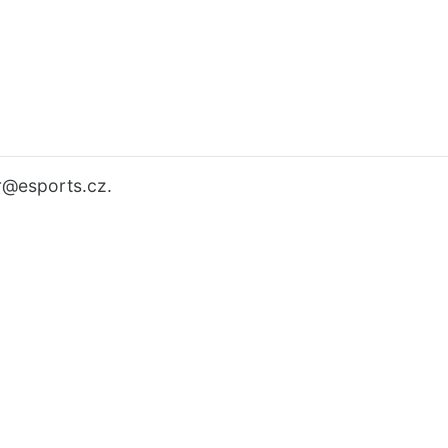
r
@esports.cz.