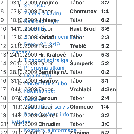
7
03.10.2009
Znojmo
Tábor
3:2
Soupiska
8
07.10.2009
Tábor
Chomutov
1:4
Změny v kádru
9
10.10.2009
Jihlava
Tábor
6:2
Realizační tým
10
14.10.2009
Tábor
Havl. Brod
3:6
Statistiky
Zranění / nemocní hráči
11
17.10.2009
Kadaň
Tábor
2:3
Dresy 2018/19
12
21.10.2009
Tábor
Třebíč
5:2
Zápasy
13
24.10.2009
Hr. Králové
Tábor
5:3
Tipsport extraliga
14
26.10.2009
Tábor
Šumperk
5:2
Přípravná utkání
15
28.10.2009
Benátky n/J
Tábor
0:2
Liga mistrů
16
31.10.2009
Havířov
Tábor
3:1
Univerzitní souboj
17
04.11.2009
Tábor
Vrchlabí
4:3sn
Návštěvnost
18
07.11.2009
Beroun
Tábor
2:4
Tabulka
19
11.11.2009
Výsledkový servis
Tábor
Olomouc
1:4
Rozlosování a info
19
14.11.2009
Ústí n/L
Tábor
3:2
Mládež
21
18.11.2009
Chrudim
Tábor
3:0
Kontakty a informace
22
21.11.2009
Tábor
Znojmo
5:2