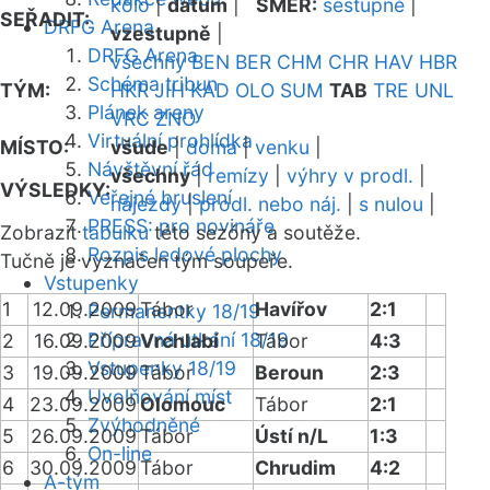
kolo
|
datum
|
SMĚR:
sestupně
|
SEŘADIT:
DRFG Arena
vzestupně
|
DRFG Arena
všechny
BEN
BER
CHM
CHR
HAV
HBR
Schéma tribun
TÝM:
HKR
JIH
KAD
OLO
SUM
TAB
TRE
UNL
Plánek areny
VRC
ZNO
Virtuální prohlídka
MÍSTO:
všude
|
doma
|
venku
|
Návštěvní řád
všechny
|
remízy
|
výhry v prodl.
|
VÝSLEDKY:
Veřejné bruslení
nájezdy
|
prodl. nebo náj.
|
s nulou
|
PRESS: pro novináře
Zobrazit
tabulku
této sezóny a soutěže.
Rozpis ledové plochy
Tučně je vyznačen tým soupeře.
Vstupenky
1
12.09.2009
Tábor
Havířov
2:1
Permanentky 18/19
Přípravná utkání 18/19
2
16.09.2009
Vrchlabí
Tábor
4:3
Vstupenky 18/19
3
19.09.2009
Tábor
Beroun
2:3
Uvolňování míst
4
23.09.2009
Olomouc
Tábor
2:1
Zvýhodněné
5
26.09.2009
Tábor
Ústí n/L
1:3
On-line
6
30.09.2009
Tábor
Chrudim
4:2
A-tým