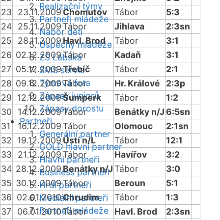
Realizační týmy
23
23.11.2009
Chomutov
Tábor
5:3
Partneři mládeže
24
25.11.2009
Tábor
Jihlava
2:3sn
Nábor dětí
25
28.11.2009
Havl. Brod
Tábor
3:1
Úspěchy mládeže
26
02.12.2009
Tábor
Kadaň
3:1
ZŠ Labská
27
05.12.2009
Třebíč
Tábor
2:1
SMS servis
Týmová fota
28
09.12.2009
Tábor
Hr. Králové
2:3p
Zápasy juniorů
29
12.12.2009
Šumperk
Tábor
1:2
Zápasy dorostu
30
14.12.2009
Tábor
Benátky n/J
6:5sn
Partneři
31
16.12.2009
Tábor
Olomouc
2:1sn
Generální partner
32
19.12.2009
Ústí n/L
Tábor
12:1
GOLD hlavní partner
33
21.12.2009
Tábor
Havířov
3:2
Hlavní partneři
34
28.12.2009
Benátky n/J
Tábor
3:0
Business partneři
35
30.12.2009
Tábor
Beroun
5:1
Hrdí partneři
36
02.01.2010
Chrudim
Tábor
1:3
Mediální partneři
Partneři mládeže
37
06.01.2010
Tábor
Havl. Brod
2:3sn