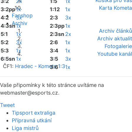
Kostka pro vás
3:2
2x
1:5
1x
Karta Kometa
3:2pp
1x
1:12
1x
Fanshop
4:2
3x
2:3
3x
Archiv
4:3sn
1x
2:3pp
1x
Archiv článků
5:1
1x
2:3sn
2x
Archiv aktualit
5:2
3x
2:6
1x
Fotogalerie
5:3
1x
3:4
1x
Youtube kanál
6:5sn
1x
3:5
3x
ČF1:
Hradec - Kometa 1:3
3:6
1x
Vaše připomínky k této stránce uvítáme na
webmaster
@esports.cz.
Tweet
Tipsport extraliga
Přípravná utkání
Liga mistrů