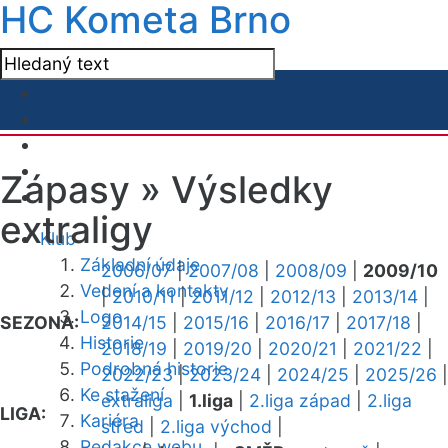
HC Kometa Brno
Zápasy »
Výsledky
extraligy
Klub
Základní údaje
2006/07
|
2007/08
|
2008/09
|
2009/10
Vedení a kontakty
|
2010/11
|
2011/12
|
2012/13
|
2013/14
|
Logo
SEZONA:
2014/15
|
2015/16
|
2016/17
|
2017/18
|
Historie
2018/19
|
2019/20
|
2020/21
|
2021/22
|
Podrobná historie
2022/23
|
2023/24
|
2024/25
|
2025/26
|
Ke stažení
extraliga
|
1.liga
|
2.liga západ
|
2.liga
LIGA:
Kariéra
střed
|
2.liga východ
|
Redakce webu