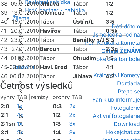
Reklamní nabídka
38
09.01.2010
Jihlava
Tábor
1:2
Hrdý partner - nabídka
39
13.01.2010
Olomouc
Tábor
1:2
Žijeme
40
16.01.2010
Tábor
Ústí n/L
3:5
Děti dětem
41
20.01.2010
Havířov
Tábor
0:5k
Jsme jedna rodina
42
23.01.2010
Tábor
Benátky n/J
5:3
Petr Koukal a Kometa
43
27.01.2010
Beroun
Tábor
2:3p
Chlapi ŽENÁM
44
01.02.2010
Tábor
Chrudim
1:5
Hokejová tombola
45
03.02.2010
Fanzóna
Havl. Brod
Tábor
4:1
Království Komety
46
06.02.2010
Tábor
Jihlava
4:2
Dortiáda
Četnost výsledků
Ptejte se
výhry TAB |
remízy |
prohry TAB
Fan klub informuje
2:0
1x
0:3
2x
Fotogalerie
2:1
4x
1:2
2x
Aktivní fotogalerie
2:1sn
1x
1:3
3x
Download
Hokejchat.cz
3:1
2x
1:4
3x