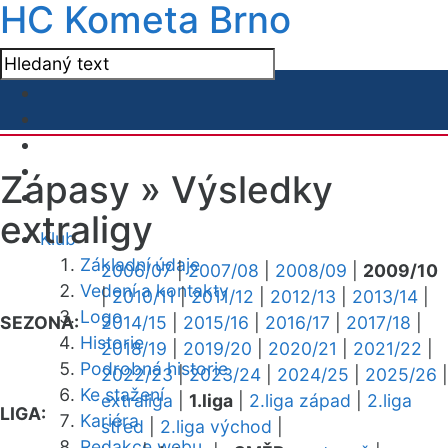
HC Kometa Brno
Zápasy »
Výsledky
extraligy
Klub
Základní údaje
2006/07
|
2007/08
|
2008/09
|
2009/10
Vedení a kontakty
|
2010/11
|
2011/12
|
2012/13
|
2013/14
|
Logo
SEZONA:
2014/15
|
2015/16
|
2016/17
|
2017/18
|
Historie
2018/19
|
2019/20
|
2020/21
|
2021/22
|
Podrobná historie
2022/23
|
2023/24
|
2024/25
|
2025/26
|
Ke stažení
extraliga
|
1.liga
|
2.liga západ
|
2.liga
LIGA:
Kariéra
střed
|
2.liga východ
|
Redakce webu