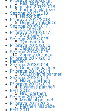
Příprava 2018/2019
Realizační týmy
Liga mistrů 2017/2018
Partneři mládeže
Sezóna 2017/2018
Nábor dětí
Příprava 2017/2018
Úspěchy mládeže
Sezóna 2016/2017
ZŠ Labská
Příprava 2016/2017
SMS servis
Sezóna 2015/2016
Týmová fota
Příprava 2015/2016
Zápasy juniorů
Sezóna 2014/2015
Zápasy dorostu
Příprava 2014/2015
Partneři
Sezóna 2013/2014
Generální partner
Příprava 2013/2014
GOLD hlavní partner
Sezóna 2012/2013
Hlavní partneři
Příprava 2012/2013
Business partneři
EHT 2012
Hrdí partneři
Sezóna 2011/2012
Mediální partneři
Příprava 2011/2012
Partneři mládeže
EHT 2011