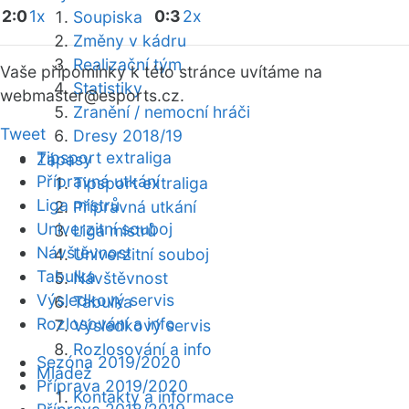
2:0
1x
0:3
2x
Soupiska
Změny v kádru
Realizační tým
Vaše připomínky k této stránce uvítáme na
Statistiky
webmaster
@esports.cz.
Zranění / nemocní hráči
Tweet
Dresy 2018/19
Tipsport extraliga
Zápasy
Přípravná utkání
Tipsport extraliga
Liga mistrů
Přípravná utkání
Univerzitní souboj
Liga mistrů
Návštěvnost
Univerzitní souboj
Tabulka
Návštěvnost
Výsledkový servis
Tabulka
Rozlosování a info
Výsledkový servis
Rozlosování a info
Sezóna 2019/2020
Mládež
Příprava 2019/2020
Kontakty a informace