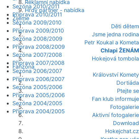
Reklamní nabídka
Sezóna 2010/2011
Hrdý partner - nabídka
Příprava 2010/2011
Žijeme
Sezóna 2009/2010
Děti dětem
Příprava 2009/2010
Jsme jedna rodina
Sezóna 2008/2009
Petr Koukal a Kometa
Příprava 2008/2009
Chlapi ŽENÁM
Sezóna 2007/2008
Hokejová tombola
Příprava 2007/2008
Fanzóna
Sezóna 2006/2007
Království Komety
Příprava 2006/2007
Dortiáda
Sezóna 2005/2006
Ptejte se
Příprava 2005/2006
Fan klub informuje
Sezóna 2004/2005
Fotogalerie
Příprava 2004/2005
Aktivní fotogalerie
Download
Hokejchat.cz