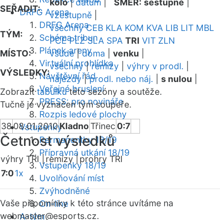
kolo
|
datum
|
SMĚR:
sestupně
|
SEŘADIT:
DRFG Arena
vzestupně
|
DRFG Arena
všechny
CEB
KLA
KOM
KVA
LIB
LIT
MBL
TÝM:
Schéma tribun
PCE
PLZ
SLA
SPA
TRI
VIT
ZLN
Plánek areny
MÍSTO:
všude
|
doma
|
venku
|
Virtuální prohlídka
všechny
|
remízy
|
výhry v prodl.
|
VÝSLEDKY:
Návštěvní řád
nájezdy
|
prodl. nebo náj.
|
s nulou
|
Veřejné bruslení
Zobrazit
tabulku
této sezóny a soutěže.
PRESS: pro novináře
Tučně je vyznačen tým soupeře.
Rozpis ledové plochy
38
08.01.2010
Kladno
Třinec
0:7
Vstupenky
Četnost výsledků
Permanentky 18/19
Přípravná utkání 18/19
výhry TRI |
remízy |
prohry TRI
Vstupenky 18/19
7:0
1x
Uvolňování míst
Zvýhodněné
Vaše připomínky k této stránce uvítáme na
On-line
webmaster
@esports.cz.
A-tým