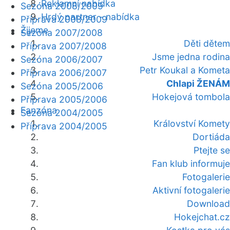
Reklamní nabídka
Sezóna 2008/2009
Hrdý partner - nabídka
Příprava 2008/2009
Žijeme
Sezóna 2007/2008
Děti dětem
Příprava 2007/2008
Jsme jedna rodina
Sezóna 2006/2007
Petr Koukal a Kometa
Příprava 2006/2007
Chlapi ŽENÁM
Sezóna 2005/2006
Hokejová tombola
Příprava 2005/2006
Fanzóna
Sezóna 2004/2005
Království Komety
Příprava 2004/2005
Dortiáda
Ptejte se
Fan klub informuje
Fotogalerie
Aktivní fotogalerie
Download
Hokejchat.cz