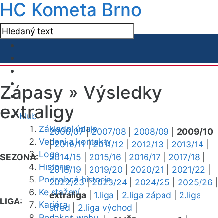
HC Kometa Brno
Zápasy »
Výsledky
extraligy
Klub
Základní údaje
2006/07
|
2007/08
|
2008/09
|
2009/10
Vedení a kontakty
|
2010/11
|
2011/12
|
2012/13
|
2013/14
|
Logo
SEZONA:
2014/15
|
2015/16
|
2016/17
|
2017/18
|
Historie
2018/19
|
2019/20
|
2020/21
|
2021/22
|
Podrobná historie
2022/23
|
2023/24
|
2024/25
|
2025/26
|
Ke stažení
extraliga
|
1.liga
|
2.liga západ
|
2.liga
LIGA:
Kariéra
střed
|
2.liga východ
|
Redakce webu