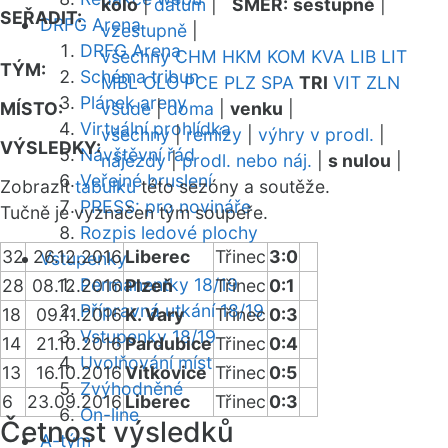
kolo
|
datum
|
SMĚR:
sestupně
|
SEŘADIT:
DRFG Arena
vzestupně
|
DRFG Arena
všechny
CHM
HKM
KOM
KVA
LIB
LIT
TÝM:
Schéma tribun
MBL
OLO
PCE
PLZ
SPA
TRI
VIT
ZLN
Plánek areny
MÍSTO:
všude
|
doma
|
venku
|
Virtuální prohlídka
všechny
|
remízy
|
výhry v prodl.
|
VÝSLEDKY:
Návštěvní řád
nájezdy
|
prodl. nebo náj.
|
s nulou
|
Veřejné bruslení
Zobrazit
tabulku
této sezóny a soutěže.
PRESS: pro novináře
Tučně je vyznačen tým soupeře.
Rozpis ledové plochy
32
26.12.2016
Liberec
Třinec
3:0
Vstupenky
Permanentky 18/19
28
08.12.2016
Plzeň
Třinec
0:1
Přípravná utkání 18/19
18
09.11.2016
K. Vary
Třinec
0:3
Vstupenky 18/19
14
21.10.2016
Pardubice
Třinec
0:4
Uvolňování míst
13
16.10.2016
Vítkovice
Třinec
0:5
Zvýhodněné
6
23.09.2016
Liberec
Třinec
0:3
On-line
Četnost výsledků
A-tým