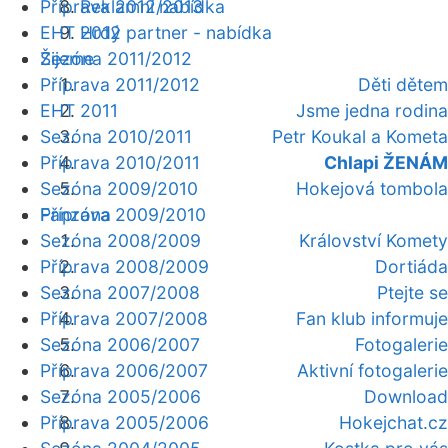
Příprava 2012/2013
Reklamní nabídka
EHT 2012
Hrdý partner - nabídka
Žijeme
Sezóna 2011/2012
Příprava 2011/2012
Děti dětem
EHT 2011
Jsme jedna rodina
Sezóna 2010/2011
Petr Koukal a Kometa
Příprava 2010/2011
Chlapi ŽENÁM
Sezóna 2009/2010
Hokejová tombola
Fanzóna
Příprava 2009/2010
Sezóna 2008/2009
Království Komety
Příprava 2008/2009
Dortiáda
Sezóna 2007/2008
Ptejte se
Příprava 2007/2008
Fan klub informuje
Sezóna 2006/2007
Fotogalerie
Příprava 2006/2007
Aktivní fotogalerie
Sezóna 2005/2006
Download
Příprava 2005/2006
Hokejchat.cz