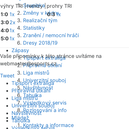
Soupiska
výhry TRI |
remízy |
prohry TRI
Změny v kádru
1:0
1x
0:3
1x
Realizační tým
3:0
2x
Statistiky
4:0
1x
Zranění / nemocní hráči
5:0
1x
Dresy 2018/19
Zápasy
Vaše připomínky k této stránce uvítáme na
Tipsport extraliga
webmaster
@esports.cz.
Přípravná utkání
Liga mistrů
Tweet
Univerzitní souboj
Tipsport extraliga
Návštěvnost
Přípravná utkání
Tabulka
Liga mistrů
Výsledkový servis
Univerzitní souboj
Rozlosování a info
Návštěvnost
Mládež
Tabulka
Kontakty a informace
Výsledkový servis