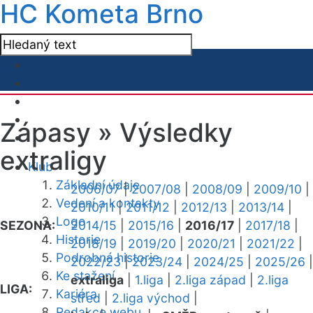
HC Kometa Brno
Zápasy »
Výsledky
extraligy
Klub
Základní údaje
2006/07
|
2007/08
|
2008/09
|
2009/10
|
Vedení a kontakty
2010/11
|
2011/12
|
2012/13
|
2013/14
|
Logo
SEZONA:
2014/15
|
2015/16
|
2016/17
|
2017/18
|
Historie
2018/19
|
2019/20
|
2020/21
|
2021/22
|
Podrobná historie
2022/23
|
2023/24
|
2024/25
|
2025/26
|
Ke stažení
extraliga
|
1.liga
|
2.liga západ
|
2.liga
LIGA:
Kariéra
střed
|
2.liga východ
|
Redakce webu