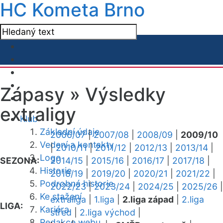
HC Kometa Brno
Zápasy »
Výsledky
extraligy
Klub
Základní údaje
2006/07
|
2007/08
|
2008/09
|
2009/10
Vedení a kontakty
|
2010/11
|
2011/12
|
2012/13
|
2013/14
|
Logo
SEZONA:
2014/15
|
2015/16
|
2016/17
|
2017/18
|
Historie
2018/19
|
2019/20
|
2020/21
|
2021/22
|
Podrobná historie
2022/23
|
2023/24
|
2024/25
|
2025/26
|
Ke stažení
extraliga
|
1.liga
|
2.liga západ
|
2.liga
LIGA:
Kariéra
střed
|
2.liga východ
|
Redakce webu