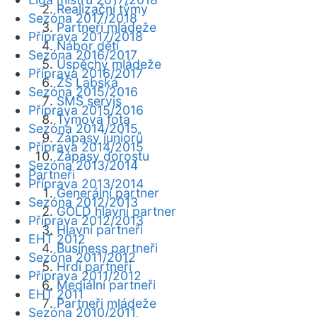
Realizační týmy
Sezóna 2017/2018
Partneři mládeže
Příprava 2017/2018
Nábor dětí
Sezóna 2016/2017
Úspěchy mládeže
Příprava 2016/2017
ZŠ Labská
Sezóna 2015/2016
SMS servis
Příprava 2015/2016
Týmová fota
Sezóna 2014/2015
Zápasy juniorů
Příprava 2014/2015
Zápasy dorostu
Sezóna 2013/2014
Partneři
Příprava 2013/2014
Generální partner
Sezóna 2012/2013
GOLD hlavní partner
Příprava 2012/2013
Hlavní partneři
EHT 2012
Business partneři
Sezóna 2011/2012
Hrdí partneři
Příprava 2011/2012
Mediální partneři
EHT 2011
Partneři mládeže
Sezóna 2010/2011