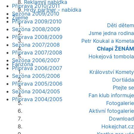
Reklamní nabídka
Příprava 2010/2011
Hrdý partner - nabídka
Sezóna 2009/2010
Žijeme
Příprava 2009/2010
Děti dětem
Sezóna 2008/2009
Jsme jedna rodina
Příprava 2008/2009
Petr Koukal a Kometa
Sezóna 2007/2008
Chlapi ŽENÁM
Příprava 2007/2008
Hokejová tombola
Sezóna 2006/2007
Fanzóna
Příprava 2006/2007
Království Komety
Sezóna 2005/2006
Dortiáda
Příprava 2005/2006
Ptejte se
Sezóna 2004/2005
Fan klub informuje
Příprava 2004/2005
Fotogalerie
Aktivní fotogalerie
Download
Hokejchat.cz