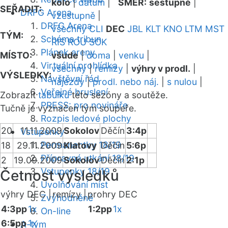
kolo
|
datum
|
SMĚR:
sestupně
|
SEŘADIT:
DRFG Arena
vzestupně
|
DRFG Arena
všechny
CLI
DEC
JBL
KLT
KNO
LTM
MST
TÝM:
Schéma tribun
RIS
ROU
SOK
Plánek areny
MÍSTO:
všude
|
doma
|
venku
|
Virtuální prohlídka
všechny
|
remízy
|
výhry v prodl.
|
VÝSLEDKY:
Návštěvní řád
nájezdy
|
prodl. nebo náj.
|
s nulou
|
Veřejné bruslení
Zobrazit
tabulku
této sezóny a soutěže.
PRESS: pro novináře
Tučně je vyznačen tým soupeře.
Rozpis ledové plochy
20
11.11.2009
Sokolov
Děčín
3:4p
Vstupenky
Permanentky 18/19
18
29.11.2009
Klatovy
Děčín
5:6p
Přípravná utkání 18/19
2
19.09.2009
Sokolov
Děčín
2:1p
Vstupenky 18/19
Četnost výsledků
Uvolňování míst
výhry DEC |
remízy |
prohry DEC
Zvýhodněné
4:3pp
1x
1:2pp
1x
On-line
6:5pp
1x
A-tým