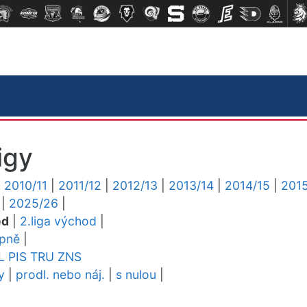
igy
|
2010/11
|
2011/12
|
2012/13
|
2013/14
|
2014/15
|
2015
|
2025/26
|
ed
|
2.liga východ
|
upně
|
L
PIS
TRU
ZNS
y
|
prodl. nebo náj.
|
s nulou
|