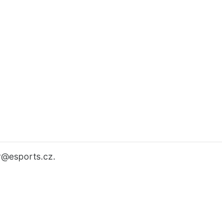
r
@esports.cz.