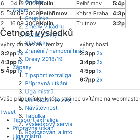
On-line
6
04.10.2009
Kolín
Pelhřimov
5:4p
A-tým
5
30.09.2009
Pelhřimov
Kobra Praha
4:3p
Soupiska
2
16.09.2009
Kolín
Trutnov
3:2p
Změny v kádru
Četnost výsledků
Realizační tým
Statistiky
výhry domácích
remízy
výhry hostí
Zranění / nemocní hráči
3:2pp
7x
2:3pp
2x
Dresy 2018/19
4:3pp
1x
3:4pp
2x
Zápasy
5:4pp
1x
4:5pp
1x
Tipsport extraliga
6:7pp
2x
Přípravná utkání
Liga mistrů
Vaše připomínky k této stránce uvítáme na webmaste
Univerzitní souboj
Návštěvnost
Tweet
Tabulka
Tipsport extraliga
Výsledkový servis
Přípravná utkání
Rozlosování a info
Liga mistrů