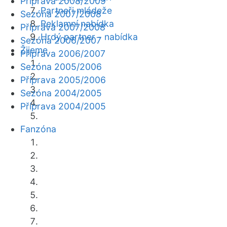
Příprava 2008/2009
Partneři mládeže
Sezóna 2007/2008
Reklamní nabídka
Příprava 2007/2008
Hrdý partner - nabídka
Sezóna 2006/2007
Žijeme
Příprava 2006/2007
Sezóna 2005/2006
Příprava 2005/2006
Sezóna 2004/2005
Příprava 2004/2005
Fanzóna