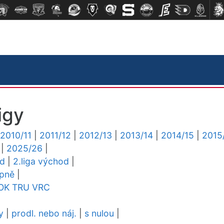
igy
2010/11
|
2011/12
|
2012/13
|
2013/14
|
2014/15
|
2015
|
2025/26
|
ed
|
2.liga východ
|
upně
|
OK
TRU
VRC
y
|
prodl. nebo náj.
|
s nulou
|