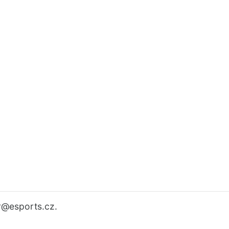
r
@esports.cz.