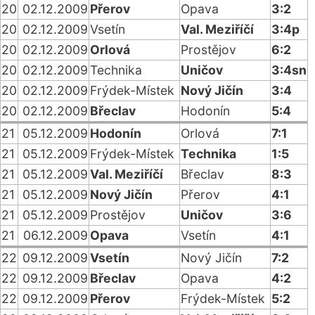
20
02.12.2009
Přerov
Opava
3:2
20
02.12.2009
Vsetín
Val. Meziříčí
3:4p
20
02.12.2009
Orlová
Prostějov
6:2
20
02.12.2009
Technika
Uničov
3:4sn
20
02.12.2009
Frýdek-Místek
Nový Jičín
3:4
20
02.12.2009
Břeclav
Hodonín
5:4
21
05.12.2009
Hodonín
Orlová
7:1
21
05.12.2009
Frýdek-Místek
Technika
1:5
21
05.12.2009
Val. Meziříčí
Břeclav
8:3
21
05.12.2009
Nový Jičín
Přerov
4:1
21
05.12.2009
Prostějov
Uničov
3:6
21
06.12.2009
Opava
Vsetín
4:1
22
09.12.2009
Vsetín
Nový Jičín
7:2
22
09.12.2009
Břeclav
Opava
4:2
22
09.12.2009
Přerov
Frýdek-Místek
5:2