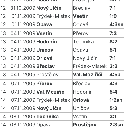
12
31.10.2009
Nový Jičín
Břeclav
7:1
12
01.11.2009
Frýdek-Místek
Vsetín
1:9
12
01.11.2009
Opava
Orlová
4:3sn
13
04.11.2009
Vsetín
Přerov
7:3
13
04.11.2009
Hodonín
Technika
8:2
13
04.11.2009
Uničov
Opava
5:1
13
04.11.2009
Orlová
Nový Jičín
7:1
13
04.11.2009
Břeclav
Frýdek-Místek
3:2
13
04.11.2009
Prostějov
Val. Meziříčí
4:5p
14
07.11.2009
Přerov
Břeclav
4:3
14
07.11.2009
Val. Meziříčí
Hodonín
5:4
14
07.11.2009
Frýdek-Místek
Orlová
1:2sn
14
07.11.2009
Nový Jičín
Uničov
5:3
14
08.11.2009
Technika
Vsetín
3:1
14
08.11.2009
Opava
Prostějov
2:3sn