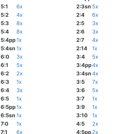
5:1
6x
2:3sn
5x
5:2
4x
2:4
6x
5:3
8x
2:5
3x
5:4
8x
2:6
3x
5:4pp
1x
2:7
4x
5:4sn
1x
2:14
1x
6:0
3x
3:4
5x
6:1
5x
3:4pp
4x
6:2
2x
3:4sn
4x
6:3
1x
3:5
7x
6:4
3x
3:6
5x
6:5
1x
3:7
1x
6:5pp
1x
3:9
1x
6:5sn
1x
3:10
1x
7:0
1x
4:5
2x
7:1
6x
4:5pp
2x