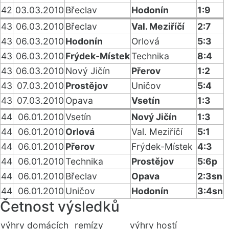
42
03.03.2010
Břeclav
Hodonín
1:9
43
06.03.2010
Břeclav
Val. Meziříčí
2:7
43
06.03.2010
Hodonín
Orlová
5:3
43
06.03.2010
Frýdek-Místek
Technika
8:4
43
06.03.2010
Nový Jičín
Přerov
1:2
43
07.03.2010
Prostějov
Uničov
5:4
43
07.03.2010
Opava
Vsetín
1:3
44
06.01.2010
Vsetín
Nový Jičín
1:3
44
06.01.2010
Orlová
Val. Meziříčí
5:1
44
06.01.2010
Přerov
Frýdek-Místek
4:3
44
06.01.2010
Technika
Prostějov
5:6p
44
06.01.2010
Břeclav
Opava
2:3sn
44
06.01.2010
Uničov
Hodonín
3:4sn
Četnost výsledků
výhry domácích
remízy
výhry hostí