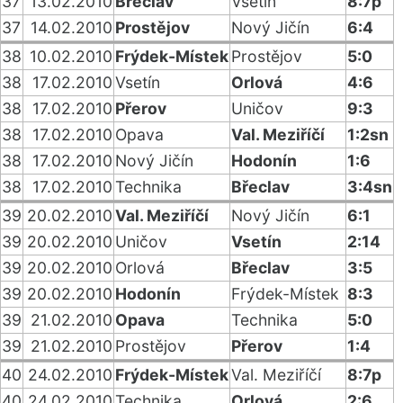
37
13.02.2010
Břeclav
Vsetín
8:7p
37
14.02.2010
Prostějov
Nový Jičín
6:4
38
10.02.2010
Frýdek-Místek
Prostějov
5:0
38
17.02.2010
Vsetín
Orlová
4:6
38
17.02.2010
Přerov
Uničov
9:3
38
17.02.2010
Opava
Val. Meziříčí
1:2sn
38
17.02.2010
Nový Jičín
Hodonín
1:6
38
17.02.2010
Technika
Břeclav
3:4sn
39
20.02.2010
Val. Meziříčí
Nový Jičín
6:1
39
20.02.2010
Uničov
Vsetín
2:14
39
20.02.2010
Orlová
Břeclav
3:5
39
20.02.2010
Hodonín
Frýdek-Místek
8:3
39
21.02.2010
Opava
Technika
5:0
39
21.02.2010
Prostějov
Přerov
1:4
40
24.02.2010
Frýdek-Místek
Val. Meziříčí
8:7p
40
24.02.2010
Technika
Orlová
2:6