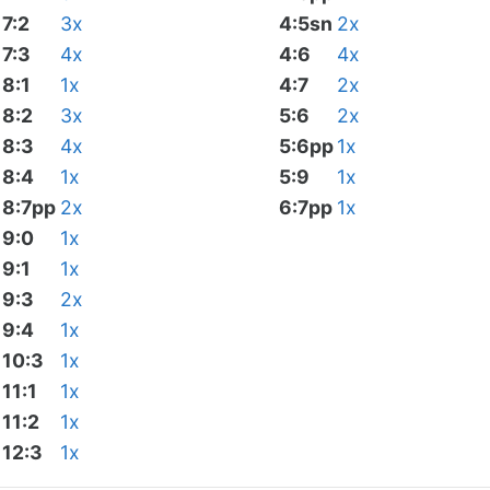
7:2
3x
4:5sn
2x
7:3
4x
4:6
4x
8:1
1x
4:7
2x
8:2
3x
5:6
2x
8:3
4x
5:6pp
1x
8:4
1x
5:9
1x
8:7pp
2x
6:7pp
1x
9:0
1x
9:1
1x
9:3
2x
9:4
1x
10:3
1x
11:1
1x
11:2
1x
12:3
1x