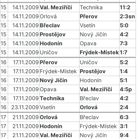
15
14.11.2009
Val. Meziříčí
Technika
11:2
15
14.11.2009
Orlová
Přerov
2:3sn
15
14.11.2009
Břeclav
Vsetín
5:0
15
14.11.2009
Prostějov
Nový Jičín
4:2
15
14.11.2009
Hodonín
Opava
7:3
15
14.11.2009
Uničov
Frýdek-Místek
1:7
16
17.11.2009
Přerov
Uničov
5:2
16
17.11.2009
Frýdek-Místek
Prostějov
1:4
16
17.11.2009
Nový Jičín
Hodonín
5:1
16
17.11.2009
Opava
Val. Meziříčí
4:5p
16
17.11.2009
Technika
Břeclav
4:2
16
23.11.2009
Vsetín
Orlová
2:4
17
21.11.2009
Orlová
Břeclav
6:3
17
21.11.2009
Hodonín
Frýdek-Místek
3:1
17
21.11.2009
Val. Meziříčí
Nový Jičín
9:4