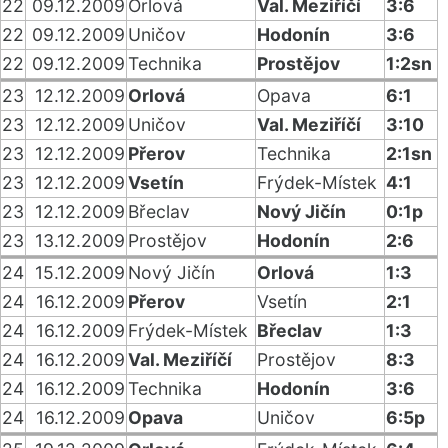
22
09.12.2009
Orlová
Val. Meziříčí
3:6
22
09.12.2009
Uničov
Hodonín
3:6
22
09.12.2009
Technika
Prostějov
1:2sn
23
12.12.2009
Orlová
Opava
6:1
23
12.12.2009
Uničov
Val. Meziříčí
3:10
23
12.12.2009
Přerov
Technika
2:1sn
23
12.12.2009
Vsetín
Frýdek-Místek
4:1
23
12.12.2009
Břeclav
Nový Jičín
0:1p
23
13.12.2009
Prostějov
Hodonín
2:6
24
15.12.2009
Nový Jičín
Orlová
1:3
24
16.12.2009
Přerov
Vsetín
2:1
24
16.12.2009
Frýdek-Místek
Břeclav
1:3
24
16.12.2009
Val. Meziříčí
Prostějov
8:3
24
16.12.2009
Technika
Hodonín
3:6
24
16.12.2009
Opava
Uničov
6:5p