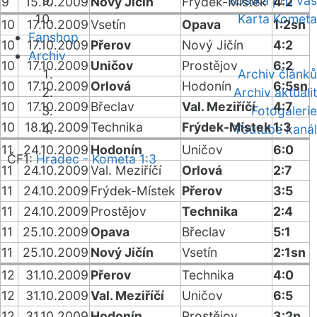
Kostka pro vás
9
15.10.2009
Nový Jičín
Frýdek-Místek
4:2
Karta Kometa
10
17.10.2009
Vsetín
Opava
1:2sn
Fanshop
10
17.10.2009
Přerov
Nový Jičín
4:2
Archiv
10
17.10.2009
Uničov
Prostějov
6:2
Archiv článků
10
17.10.2009
Orlová
Hodonín
6:5sn
Archiv aktualit
10
17.10.2009
Břeclav
Val. Meziříčí
4:7
Fotogalerie
10
18.10.2009
Technika
Frýdek-Místek
1:3
Youtube kanál
11
24.10.2009
Hodonín
Uničov
6:0
ČF1:
Hradec - Kometa 1:3
11
24.10.2009
Val. Meziříčí
Orlová
2:7
11
24.10.2009
Frýdek-Místek
Přerov
3:5
11
24.10.2009
Prostějov
Technika
2:4
11
25.10.2009
Opava
Břeclav
5:1
11
25.10.2009
Nový Jičín
Vsetín
2:1sn
12
31.10.2009
Přerov
Technika
4:0
12
31.10.2009
Val. Meziříčí
Uničov
6:5
12
31.10.2009
Hodonín
Prostějov
3:2p