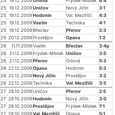
25
19.12.2009
Orlová
Frýdek-Místek
6:4
25
19.12.2009
Uničov
Nový Jičín
3:1
25
19.12.2009
Hodonín
Val. Meziříčí
4:3
25
19.12.2009
Vsetín
Technika
4:1
25
19.12.2009
Břeclav
Přerov
2:3
25
20.12.2009
Prostějov
Opava
1:2
26
11.11.2009
Vsetín
Břeclav
3:4p
26
21.12.2009
Frýdek-Místek
Uničov
3:5
26
21.12.2009
Přerov
Orlová
5:3
26
22.12.2009
Opava
Hodonín
5:3
26
22.12.2009
Nový Jičín
Prostějov
3:2
26
22.12.2009
Technika
Val. Meziříčí
3:5
27
28.10.2009
Uničov
Přerov
2:5
27
28.10.2009
Hodonín
Nový Jičín
3:0
27
28.10.2009
Prostějov
Frýdek-Místek
7:1
27
28.10.2009
Val. Meziříčí
Opava
5:1