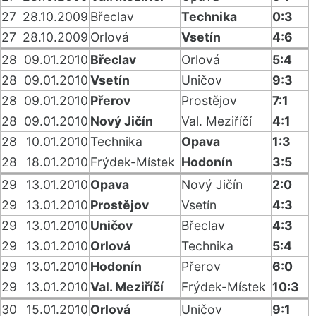
27
28.10.2009
Břeclav
Technika
0:3
27
28.10.2009
Orlová
Vsetín
4:6
28
09.01.2010
Břeclav
Orlová
5:4
28
09.01.2010
Vsetín
Uničov
9:3
28
09.01.2010
Přerov
Prostějov
7:1
28
09.01.2010
Nový Jičín
Val. Meziříčí
4:1
28
10.01.2010
Technika
Opava
1:3
28
18.01.2010
Frýdek-Místek
Hodonín
3:5
29
13.01.2010
Opava
Nový Jičín
2:0
29
13.01.2010
Prostějov
Vsetín
4:3
29
13.01.2010
Uničov
Břeclav
4:3
29
13.01.2010
Orlová
Technika
5:4
29
13.01.2010
Hodonín
Přerov
6:0
29
13.01.2010
Val. Meziříčí
Frýdek-Místek
10:3
30
15.01.2010
Orlová
Uničov
9:1