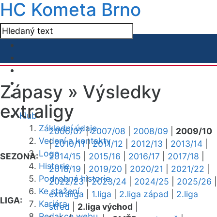
HC Kometa Brno
Zápasy »
Výsledky
extraligy
Klub
Základní údaje
2006/07
|
2007/08
|
2008/09
|
2009/10
Vedení a kontakty
|
2010/11
|
2011/12
|
2012/13
|
2013/14
|
Logo
SEZONA:
2014/15
|
2015/16
|
2016/17
|
2017/18
|
Historie
2018/19
|
2019/20
|
2020/21
|
2021/22
|
Podrobná historie
2022/23
|
2023/24
|
2024/25
|
2025/26
|
Ke stažení
extraliga
|
1.liga
|
2.liga západ
|
2.liga
LIGA:
Kariéra
střed
|
2.liga východ
|
Redakce webu