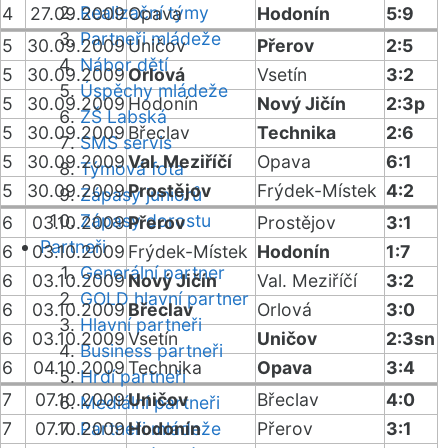
Realizační týmy
4
27.09.2009
Opava
Hodonín
5:9
Partneři mládeže
5
30.09.2009
Uničov
Přerov
2:5
Nábor dětí
5
30.09.2009
Orlová
Vsetín
3:2
Úspěchy mládeže
5
30.09.2009
Hodonín
Nový Jičín
2:3p
ZŠ Labská
5
30.09.2009
Břeclav
Technika
2:6
SMS servis
5
30.09.2009
Val. Meziříčí
Opava
6:1
Týmová fota
5
30.09.2009
Prostějov
Frýdek-Místek
4:2
Zápasy juniorů
Zápasy dorostu
6
03.10.2009
Přerov
Prostějov
3:1
Partneři
6
03.10.2009
Frýdek-Místek
Hodonín
1:7
Generální partner
6
03.10.2009
Nový Jičín
Val. Meziříčí
3:2
GOLD hlavní partner
6
03.10.2009
Břeclav
Orlová
3:0
Hlavní partneři
6
03.10.2009
Vsetín
Uničov
2:3sn
Business partneři
6
04.10.2009
Technika
Opava
3:4
Hrdí partneři
7
07.10.2009
Uničov
Břeclav
4:0
Mediální partneři
7
07.10.2009
Partneři mládeže
Hodonín
Přerov
3:1