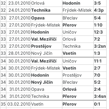
32
23.01.2010
Orlová
Hodonín
3:5
32
24.01.2010
Technika
Frýdek-Místek
4:3p
33
27.01.2010
Opava
Břeclav
5:4
33
27.01.2010
Frýdek-Místek
Přerov
1:10
33
27.01.2010
Hodonín
Uničov
12:3
33
27.01.2010
Val. Meziříčí
Orlová
7:2
33
27.01.2010
Prostějov
Technika
3:2sn
33
28.01.2010
Nový Jičín
Vsetín
1:3
34
30.01.2010
Val. Meziříčí
Uničov
11:1
34
30.01.2010
Frýdek-Místek
Vsetín
2:7
34
30.01.2010
Hodonín
Prostějov
7:0
34
30.01.2010
Nový Jičín
Břeclav
5:2
34
31.01.2010
Opava
Orlová
2:4
34
31.01.2010
Technika
Přerov
3:4sn
35
03.02.2010
Vsetín
Přerov
0:1