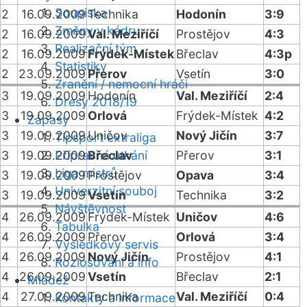
Soupiska
2
16.09.2009
Technika
Hodonín
3:9
Změny v kádru
2
16.09.2009
Val. Meziříčí
Prostějov
4:3
Realizační tým
2
16.09.2009
Frýdek-Místek
Břeclav
4:3p
Statistiky
2
23.09.2009
Přerov
Vsetín
3:0
Zranění / nemocní hráči
3
19.09.2009
Hodonín
Val. Meziříčí
2:4
Dresy 2018/19
3
19.09.2009
Orlová
Frýdek-Místek
4:2
Zápasy
3
19.09.2009
Uničov
Nový Jičín
3:7
Tipsport extraliga
3
19.09.2009
Přípravná utkání
Břeclav
Přerov
3:1
Liga mistrů
3
19.09.2009
Prostějov
Opava
3:4
Univerzitní souboj
3
19.09.2009
Vsetín
Technika
3:2
Návštěvnost
4
26.09.2009
Frýdek-Místek
Uničov
4:6
Tabulka
4
26.09.2009
Přerov
Orlová
3:4
Výsledkový servis
4
26.09.2009
Nový Jičín
Prostějov
4:1
Rozlosování a info
4
26.09.2009
Vsetín
Břeclav
2:1
Mládež
4
27.09.2009
Technika
Val. Meziříčí
0:4
Kontakty a informace