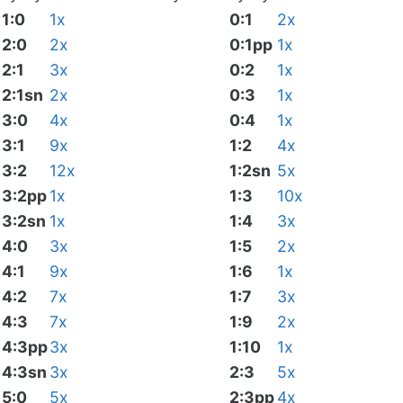
1:0
1x
0:1
2x
2:0
2x
0:1pp
1x
2:1
3x
0:2
1x
2:1sn
2x
0:3
1x
3:0
4x
0:4
1x
3:1
9x
1:2
4x
3:2
12x
1:2sn
5x
3:2pp
1x
1:3
10x
3:2sn
1x
1:4
3x
4:0
3x
1:5
2x
4:1
9x
1:6
1x
4:2
7x
1:7
3x
4:3
7x
1:9
2x
4:3pp
3x
1:10
1x
4:3sn
3x
2:3
5x
5:0
5x
2:3pp
4x