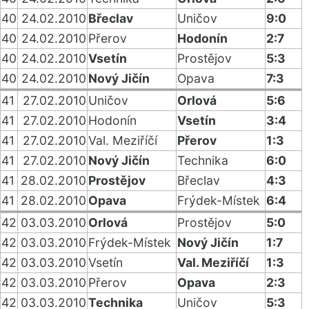
40
24.02.2010
Břeclav
Uničov
9:0
40
24.02.2010
Přerov
Hodonín
2:7
40
24.02.2010
Vsetín
Prostějov
5:3
40
24.02.2010
Nový Jičín
Opava
7:3
41
27.02.2010
Uničov
Orlová
5:6
41
27.02.2010
Hodonín
Vsetín
3:4
41
27.02.2010
Val. Meziříčí
Přerov
1:3
41
27.02.2010
Nový Jičín
Technika
6:0
41
28.02.2010
Prostějov
Břeclav
4:3
41
28.02.2010
Opava
Frýdek-Místek
6:4
42
03.03.2010
Orlová
Prostějov
5:0
42
03.03.2010
Frýdek-Místek
Nový Jičín
1:7
42
03.03.2010
Vsetín
Val. Meziříčí
1:3
42
03.03.2010
Přerov
Opava
2:3
42
03.03.2010
Technika
Uničov
5:3