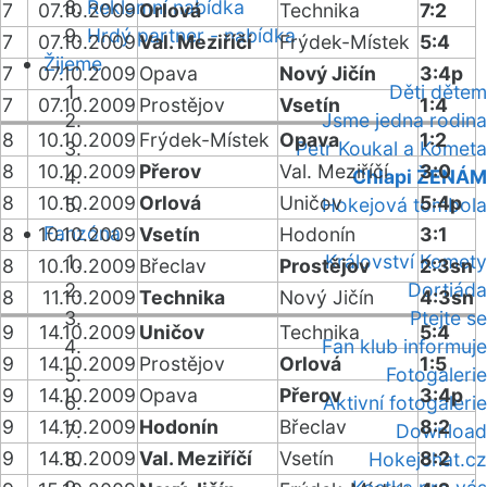
Reklamní nabídka
7
07.10.2009
Orlová
Technika
7:2
Hrdý partner - nabídka
7
07.10.2009
Val. Meziříčí
Frýdek-Místek
5:4
Žijeme
7
07.10.2009
Opava
Nový Jičín
3:4p
Děti dětem
7
07.10.2009
Prostějov
Vsetín
1:4
Jsme jedna rodina
8
10.10.2009
Frýdek-Místek
Opava
1:2
Petr Koukal a Kometa
8
10.10.2009
Přerov
Val. Meziříčí
3:0
Chlapi ŽENÁM
8
10.10.2009
Orlová
Uničov
5:4p
Hokejová tombola
Fanzóna
8
10.10.2009
Vsetín
Hodonín
3:1
Království Komety
8
10.10.2009
Břeclav
Prostějov
2:3sn
Dortiáda
8
11.10.2009
Technika
Nový Jičín
4:3sn
Ptejte se
9
14.10.2009
Uničov
Technika
5:4
Fan klub informuje
9
14.10.2009
Prostějov
Orlová
1:5
Fotogalerie
9
14.10.2009
Opava
Přerov
3:4p
Aktivní fotogalerie
9
14.10.2009
Hodonín
Břeclav
8:2
Download
9
14.10.2009
Val. Meziříčí
Vsetín
8:2
Hokejchat.cz