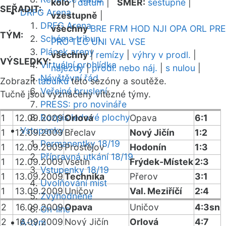
kolo
|
datum
|
SMĚR:
sestupně
|
SEŘADIT:
DRFG Arena
vzestupně
|
DRFG Arena
všechny
BRE
FRM
HOD
NJI
OPA
ORL
PRE
TÝM:
Schéma tribun
PRO
TEC
UNI
VAL
VSE
Plánek areny
všechny
|
remízy
|
výhry v prodl.
|
VÝSLEDKY:
Virtuální prohlídka
nájezdy
|
prodl. nebo náj.
|
s nulou
|
Návštěvní řád
Zobrazit
tabulku
této sezóny a soutěže.
Veřejné bruslení
Tučně jsou vyznačeny vítězné týmy.
PRESS: pro novináře
Rozpis ledové plochy
1
12.09.2009
Orlová
Opava
6:1
Vstupenky
1
12.09.2009
Břeclav
Nový Jičín
1:2
Permanentky 18/19
1
12.09.2009
Prostějov
Hodonín
1:3
Přípravná utkání 18/19
1
12.09.2009
Vsetín
Frýdek-Místek
2:3
Vstupenky 18/19
1
13.09.2009
Technika
Přerov
3:1
Uvolňování míst
1
13.09.2009
Uničov
Val. Meziříčí
2:4
Zvýhodněné
2
16.09.2009
Opava
Uničov
4:3sn
On-line
2
16.09.2009
Nový Jičín
Orlová
4:7
A-tým