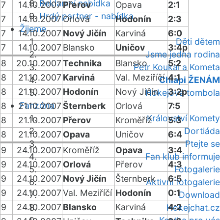
Reklamní nabídka
7
14.10.2007
Přerov
Opava
2:1
Hrdý partner - nabídka
7
14.10.2007
Orlová
Hodonín
2:3
Žijeme
7
14.10.2007
Nový Jičín
Karviná
6:0
Děti dětem
7
14.10.2007
Blansko
Uničov
3:4p
Jsme jedna rodina
8
20.10.2007
Technika
Blansko
5:2
Petr Koukal a Kometa
8
21.10.2007
Karviná
Val. Meziříčí
4:1
Chlapi ŽENÁM
8
21.10.2007
Hodonín
Nový Jičín
3:2p
Hokejová tombola
Fanzóna
8
21.10.2007
Šternberk
Orlová
7:5
Království Komety
8
21.10.2007
Přerov
Kroměříž
5:3
Dortiáda
8
21.10.2007
Opava
Uničov
6:4
Ptejte se
9
24.10.2007
Kroměříž
Opava
3:4
Fan klub informuje
9
24.10.2007
Orlová
Přerov
4:3
Fotogalerie
9
24.10.2007
Nový Jičín
Šternberk
6:5
Aktivní fotogalerie
9
24.10.2007
Val. Meziříčí
Hodonín
0:1
Download
9
24.10.2007
Blansko
Karviná
4:2
Hokejchat.cz