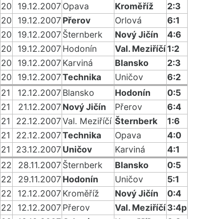
20
19.12.2007
Opava
Kroměříž
2:3
20
19.12.2007
Přerov
Orlová
6:1
20
19.12.2007
Šternberk
Nový Jičín
4:6
20
19.12.2007
Hodonín
Val. Meziříčí
1:2
20
19.12.2007
Karviná
Blansko
2:3
20
19.12.2007
Technika
Uničov
6:2
21
12.12.2007
Blansko
Hodonín
0:5
21
21.12.2007
Nový Jičín
Přerov
6:4
21
22.12.2007
Val. Meziříčí
Šternberk
1:6
21
22.12.2007
Technika
Opava
4:0
21
23.12.2007
Uničov
Karviná
4:1
22
28.11.2007
Šternberk
Blansko
0:5
22
29.11.2007
Hodonín
Uničov
5:1
22
12.12.2007
Kroměříž
Nový Jičín
0:4
22
12.12.2007
Přerov
Val. Meziříčí
3:4p