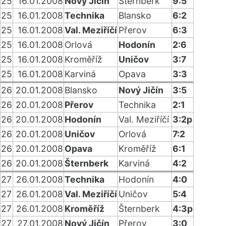
25
16.01.2008
Nový Jičín
Šternberk
9:5
25
16.01.2008
Technika
Blansko
6:2
25
16.01.2008
Val. Meziříčí
Přerov
6:3
25
16.01.2008
Orlová
Hodonín
2:6
25
16.01.2008
Kroměříž
Uničov
3:7
25
16.01.2008
Karviná
Opava
3:3
26
20.01.2008
Blansko
Nový Jičín
3:5
26
20.01.2008
Přerov
Technika
2:1
26
20.01.2008
Hodonín
Val. Meziříčí
3:2p
26
20.01.2008
Uničov
Orlová
7:2
26
20.01.2008
Opava
Kroměříž
6:1
26
20.01.2008
Šternberk
Karviná
4:2
27
26.01.2008
Technika
Hodonín
4:0
27
26.01.2008
Val. Meziříčí
Uničov
5:4
27
26.01.2008
Kroměříž
Šternberk
4:3p
27
27.01.2008
Nový Jičín
Přerov
3:0