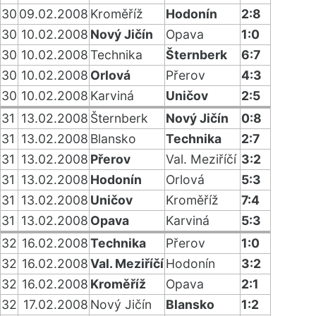
30
09.02.2008
Kroměříž
Hodonín
2:8
30
10.02.2008
Nový Jičín
Opava
1:0
30
10.02.2008
Technika
Šternberk
6:7
30
10.02.2008
Orlová
Přerov
4:3
30
10.02.2008
Karviná
Uničov
2:5
31
13.02.2008
Šternberk
Nový Jičín
0:8
31
13.02.2008
Blansko
Technika
2:7
31
13.02.2008
Přerov
Val. Meziříčí
3:2
31
13.02.2008
Hodonín
Orlová
5:3
31
13.02.2008
Uničov
Kroměříž
7:4
31
13.02.2008
Opava
Karviná
5:3
32
16.02.2008
Technika
Přerov
1:0
32
16.02.2008
Val. Meziříčí
Hodonín
3:2
32
16.02.2008
Kroměříž
Opava
2:1
32
17.02.2008
Nový Jičín
Blansko
1:2