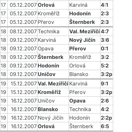
17
05.12.2007
Orlová
Karviná
4:1
17
05.12.2007
Kroměříž
Hodonín
2:3
17
05.12.2007
Přerov
Šternberk
2:3
18
08.12.2007
Technika
Val. Meziříčí
4:7
18
09.12.2007
Karviná
Nový Jičín
3:6
18
09.12.2007
Opava
Přerov
0:1
18
09.12.2007
Šternberk
Kroměříž
3:2
18
09.12.2007
Hodonín
Orlová
5:2
18
09.12.2007
Uničov
Blansko
3:2p
19
15.12.2007
Val. Meziříčí
Karviná
9:1
19
15.12.2007
Kroměříž
Přerov
3:2p
19
16.12.2007
Uničov
Opava
2:6
19
16.12.2007
Blansko
Technika
4:2
19
16.12.2007
Nový Jičín
Hodonín
2:2p
19
16.12.2007
Orlová
Šternberk
6:5