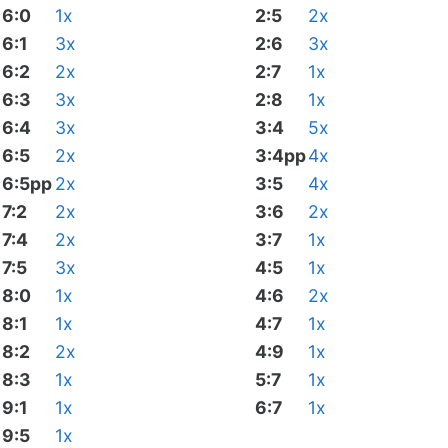
6:0
1x
2:5
2x
6:1
3x
2:6
3x
6:2
2x
2:7
1x
6:3
3x
2:8
1x
6:4
3x
3:4
5x
6:5
2x
3:4pp
4x
6:5pp
2x
3:5
4x
7:2
2x
3:6
2x
7:4
2x
3:7
1x
7:5
3x
4:5
1x
8:0
1x
4:6
2x
8:1
1x
4:7
1x
8:2
2x
4:9
1x
8:3
1x
5:7
1x
9:1
1x
6:7
1x
9:5
1x