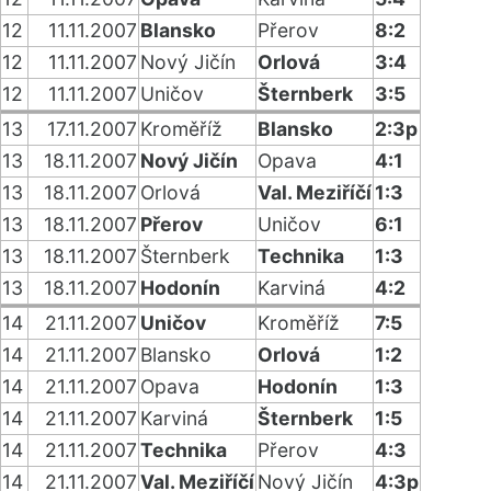
12
11.11.2007
Blansko
Přerov
8:2
12
11.11.2007
Nový Jičín
Orlová
3:4
12
11.11.2007
Uničov
Šternberk
3:5
13
17.11.2007
Kroměříž
Blansko
2:3p
13
18.11.2007
Nový Jičín
Opava
4:1
13
18.11.2007
Orlová
Val. Meziříčí
1:3
13
18.11.2007
Přerov
Uničov
6:1
13
18.11.2007
Šternberk
Technika
1:3
13
18.11.2007
Hodonín
Karviná
4:2
14
21.11.2007
Uničov
Kroměříž
7:5
14
21.11.2007
Blansko
Orlová
1:2
14
21.11.2007
Opava
Hodonín
1:3
14
21.11.2007
Karviná
Šternberk
1:5
14
21.11.2007
Technika
Přerov
4:3
14
21.11.2007
Val. Meziříčí
Nový Jičín
4:3p