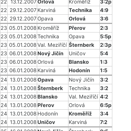
22
13.12.2007
Orlová
Kroměříž
3:2p
22
29.12.2007
Karviná
Technika
4:9
22
29.12.2007
Opava
Orlová
3:6
23
05.01.2008
Kroměříž
Přerov
2:3
23
05.01.2008
Technika
Opava
5:5p
23
05.01.2008
Val. Meziříčí
Šternberk
2:3p
23
06.01.2008
Nový Jičín
Uničov
5:4
23
06.01.2008
Orlová
Blansko
1:3
23
06.01.2008
Karviná
Hodonín
1:5
24
13.01.2008
Opava
Nový Jičín
3:2
24
13.01.2008
Šternberk
Technika
3:2
24
13.01.2008
Blansko
Val. Meziříčí
4:2
24
13.01.2008
Přerov
Orlová
6:5p
24
13.01.2008
Hodonín
Kroměříž
3:4
24
13.01.2008
Uničov
Karviná
7:2