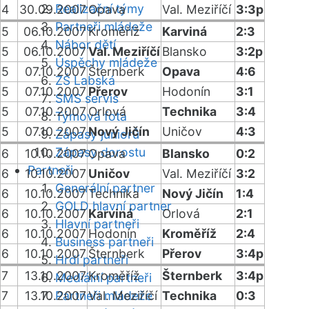
Realizační týmy
4
30.09.2007
Opava
Val. Meziříčí
3:3p
Partneři mládeže
5
06.10.2007
Kroměříž
Karviná
2:3
Nábor dětí
5
06.10.2007
Val. Meziříčí
Blansko
3:2p
Úspěchy mládeže
5
07.10.2007
Šternberk
Opava
4:6
ZŠ Labská
5
07.10.2007
Přerov
Hodonín
3:1
SMS servis
5
07.10.2007
Orlová
Technika
3:4
Týmová fota
5
07.10.2007
Nový Jičín
Uničov
4:3
Zápasy juniorů
Zápasy dorostu
6
10.10.2007
Opava
Blansko
0:2
Partneři
6
10.10.2007
Uničov
Val. Meziříčí
3:2
Generální partner
6
10.10.2007
Technika
Nový Jičín
1:4
GOLD hlavní partner
6
10.10.2007
Karviná
Orlová
2:1
Hlavní partneři
6
10.10.2007
Hodonín
Kroměříž
2:4
Business partneři
6
10.10.2007
Šternberk
Přerov
3:4p
Hrdí partneři
7
13.10.2007
Kroměříž
Šternberk
3:4p
Mediální partneři
7
13.10.2007
Partneři mládeže
Val. Meziříčí
Technika
0:3