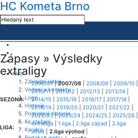
HC Kometa Brno
Zápasy »
Výsledky
extraligy
Klub
Základní údaje
2006/07
|
2007/08
|
2008/09
|
2009/10
|
Vedení a kontakty
2010/11
|
2011/12
|
2012/13
|
2013/14
|
Logo
SEZONA:
2014/15
|
2015/16
|
2016/17
|
2017/18
|
Historie
2018/19
|
2019/20
|
2020/21
|
2021/22
|
Podrobná historie
2022/23
|
2023/24
|
2024/25
|
2025/26
|
Ke stažení
extraliga
|
1.liga
|
2.liga západ
|
2.liga
LIGA:
Kariéra
střed
|
2.liga východ
|
Redakce webu