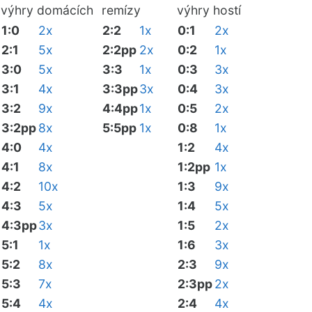
výhry domácích
remízy
výhry hostí
1:0
2x
2:2
1x
0:1
2x
2:1
5x
2:2pp
2x
0:2
1x
3:0
5x
3:3
1x
0:3
3x
3:1
4x
3:3pp
3x
0:4
3x
3:2
9x
4:4pp
1x
0:5
2x
3:2pp
8x
5:5pp
1x
0:8
1x
4:0
4x
1:2
4x
4:1
8x
1:2pp
1x
4:2
10x
1:3
9x
4:3
5x
1:4
5x
4:3pp
3x
1:5
2x
5:1
1x
1:6
3x
5:2
8x
2:3
9x
5:3
7x
2:3pp
2x
5:4
4x
2:4
4x