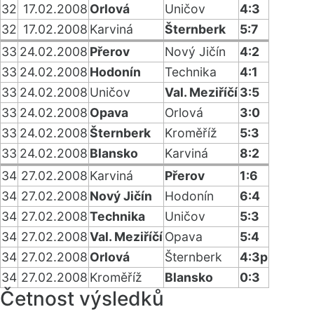
32
17.02.2008
Orlová
Uničov
4:3
32
17.02.2008
Karviná
Šternberk
5:7
33
24.02.2008
Přerov
Nový Jičín
4:2
33
24.02.2008
Hodonín
Technika
4:1
33
24.02.2008
Uničov
Val. Meziříčí
3:5
33
24.02.2008
Opava
Orlová
3:0
33
24.02.2008
Šternberk
Kroměříž
5:3
33
24.02.2008
Blansko
Karviná
8:2
34
27.02.2008
Karviná
Přerov
1:6
34
27.02.2008
Nový Jičín
Hodonín
6:4
34
27.02.2008
Technika
Uničov
5:3
34
27.02.2008
Val. Meziříčí
Opava
5:4
34
27.02.2008
Orlová
Šternberk
4:3p
34
27.02.2008
Kroměříž
Blansko
0:3
Četnost výsledků