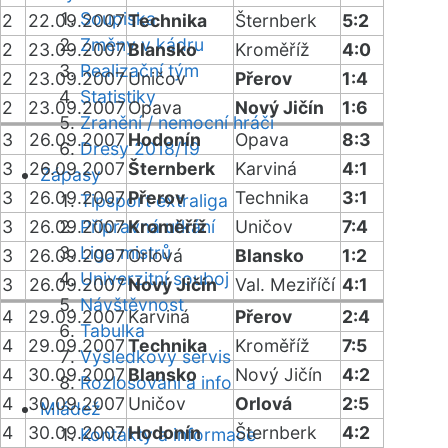
Soupiska
2
22.09.2007
Technika
Šternberk
5:2
Změny v kádru
2
23.09.2007
Blansko
Kroměříž
4:0
Realizační tým
2
23.09.2007
Uničov
Přerov
1:4
Statistiky
2
23.09.2007
Opava
Nový Jičín
1:6
Zranění / nemocní hráči
3
26.09.2007
Hodonín
Opava
8:3
Dresy 2018/19
3
26.09.2007
Šternberk
Karviná
4:1
Zápasy
3
26.09.2007
Přerov
Technika
3:1
Tipsport extraliga
3
26.09.2007
Přípravná utkání
Kroměříž
Uničov
7:4
Liga mistrů
3
26.09.2007
Orlová
Blansko
1:2
Univerzitní souboj
3
26.09.2007
Nový Jičín
Val. Meziříčí
4:1
Návštěvnost
4
29.09.2007
Karviná
Přerov
2:4
Tabulka
4
29.09.2007
Technika
Kroměříž
7:5
Výsledkový servis
4
30.09.2007
Blansko
Nový Jičín
4:2
Rozlosování a info
4
30.09.2007
Uničov
Orlová
2:5
Mládež
4
30.09.2007
Hodonín
Šternberk
4:2
Kontakty a informace