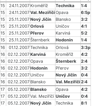
15
24.11.2007
Kroměříž
Technika
1:4
15
24.11.2007
Val. Meziříčí
Opava
6:5p
15
25.11.2007
Nový Jičín
Blansko
3:2
15
25.11.2007
Orlová
Uničov
4:1
15
25.11.2007
Přerov
Karviná
5:2
15
25.11.2007
Šternberk
Hodonín
1:4
16
01.12.2007
Technika
Orlová
3:3p
16
02.12.2007
Karviná
Kroměříž
4:2
16
02.12.2007
Opava
Šternberk
2:4
16
02.12.2007
Hodonín
Přerov
3:2
16
02.12.2007
Uničov
Nový Jičín
0:4
16
02.12.2007
Blansko
Val. Meziříčí
2:4
17
05.12.2007
Blansko
Opava
4:2
17
05.12.2007
Val. Meziříčí
Uničov
0:4
17
05.12.2007
Nový Jičín
Technika
8:1