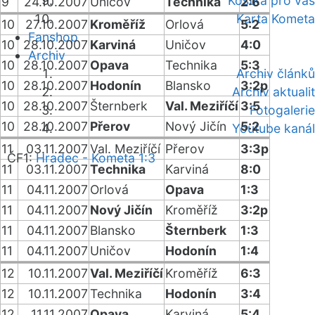
Kostka pro vás
9
24.10.2007
Uničov
Technika
2:6
Karta Kometa
10
27.10.2007
Kroměříž
Orlová
5:2
Fanshop
10
28.10.2007
Karviná
Uničov
4:0
Archiv
10
28.10.2007
Opava
Technika
5:3
Archiv článků
10
28.10.2007
Hodonín
Blansko
3:2p
Archiv aktualit
10
28.10.2007
Šternberk
Val. Meziříčí
3:5
Fotogalerie
10
28.10.2007
Přerov
Nový Jičín
5:2
Youtube kanál
11
03.11.2007
Val. Meziříčí
Přerov
3:3p
ČF1:
Hradec - Kometa 1:3
11
03.11.2007
Technika
Karviná
8:0
11
04.11.2007
Orlová
Opava
1:3
11
04.11.2007
Nový Jičín
Kroměříž
3:2p
11
04.11.2007
Blansko
Šternberk
1:3
11
04.11.2007
Uničov
Hodonín
1:4
12
10.11.2007
Val. Meziříčí
Kroměříž
6:3
12
10.11.2007
Technika
Hodonín
3:4
12
11.11.2007
Opava
Karviná
5:4