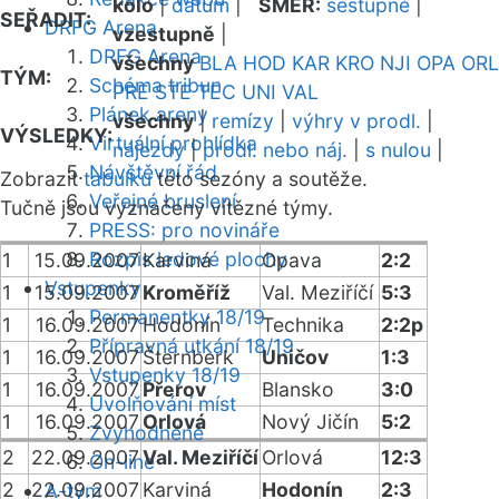
kolo
|
datum
|
SMĚR:
sestupně
|
SEŘADIT:
DRFG Arena
vzestupně
|
DRFG Arena
všechny
BLA
HOD
KAR
KRO
NJI
OPA
ORL
TÝM:
Schéma tribun
PRE
STE
TEC
UNI
VAL
Plánek areny
všechny
|
remízy
|
výhry v prodl.
|
VÝSLEDKY:
Virtuální prohlídka
nájezdy
|
prodl. nebo náj.
|
s nulou
|
Návštěvní řád
Zobrazit
tabulku
této sezóny a soutěže.
Veřejné bruslení
Tučně jsou vyznačeny vítězné týmy.
PRESS: pro novináře
Rozpis ledové plochy
1
15.09.2007
Karviná
Opava
2:2
Vstupenky
1
15.09.2007
Kroměříž
Val. Meziříčí
5:3
Permanentky 18/19
1
16.09.2007
Hodonín
Technika
2:2p
Přípravná utkání 18/19
1
16.09.2007
Šternberk
Uničov
1:3
Vstupenky 18/19
1
16.09.2007
Přerov
Blansko
3:0
Uvolňování míst
1
16.09.2007
Orlová
Nový Jičín
5:2
Zvýhodněné
2
22.09.2007
Val. Meziříčí
Orlová
12:3
On-line
2
22.09.2007
Karviná
Hodonín
2:3
A-tým