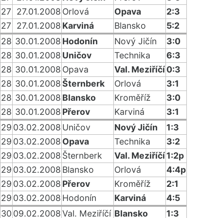
27
27.01.2008
Orlová
Opava
2:3
27
27.01.2008
Karviná
Blansko
5:2
28
30.01.2008
Hodonín
Nový Jičín
3:0
28
30.01.2008
Uničov
Technika
6:3
28
30.01.2008
Opava
Val. Meziříčí
0:3
28
30.01.2008
Šternberk
Orlová
3:1
28
30.01.2008
Blansko
Kroměříž
3:0
28
30.01.2008
Přerov
Karviná
3:1
29
03.02.2008
Uničov
Nový Jičín
1:3
29
03.02.2008
Opava
Technika
3:2
29
03.02.2008
Šternberk
Val. Meziříčí
1:2p
29
03.02.2008
Blansko
Orlová
4:4p
29
03.02.2008
Přerov
Kroměříž
2:1
29
03.02.2008
Hodonín
Karviná
4:5
30
09.02.2008
Val. Meziříčí
Blansko
1:3