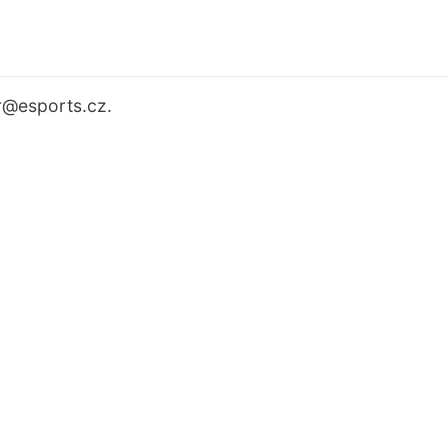
r
@esports.cz.