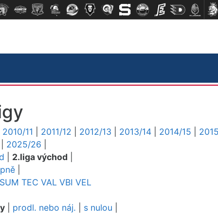
igy
|
2010/11
|
2011/12
|
2012/13
|
2013/14
|
2014/15
|
2015
|
2025/26
|
ed
|
2.liga východ
|
upně
|
SUM
TEC
VAL
VBI
VEL
dy
|
prodl. nebo náj.
|
s nulou
|