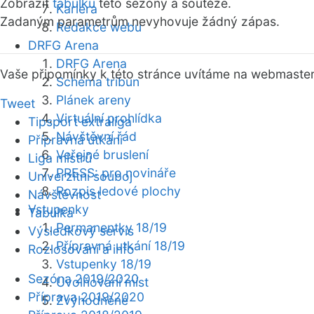
Zobrazit
tabulku
této sezóny a soutěže.
Kariéra
Zadaným parametrům nevyhovuje žádný zápas.
Redakce webu
DRFG Arena
DRFG Arena
Vaše připomínky k této stránce uvítáme na webmaste
Schéma tribun
Plánek areny
Tweet
Virtuální prohlídka
Tipsport extraliga
Návštěvní řád
Přípravná utkání
Veřejné bruslení
Liga mistrů
PRESS: pro novináře
Univerzitní souboj
Rozpis ledové plochy
Návštěvnost
Vstupenky
Tabulka
Permanentky 18/19
Výsledkový servis
Přípravná utkání 18/19
Rozlosování a info
Vstupenky 18/19
Sezóna 2019/2020
Uvolňování míst
Příprava 2019/2020
Zvýhodněné