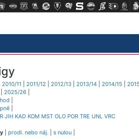
igy
|
2010/11
|
2011/12
|
2012/13
|
2013/14
|
2014/15
|
2015
|
2025/26
|
chod
|
upně
|
R
JIH
KAD
KOM
MST
OLO
POR
TRE
UNL
VRC
dy
|
prodl. nebo náj.
|
s nulou
|