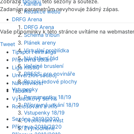
Zobrazit
tabulku
této sezóny a soutěže.
Kariéra
Zadaným parametrům nevyhovuje žádný zápas.
Redakce webu
DRFG Arena
DRFG Arena
Vaše připomínky k této stránce uvítáme na webmaste
Schéma tribun
Plánek areny
Tweet
Virtuální prohlídka
Tipsport extraliga
Návštěvní řád
Přípravná utkání
Veřejné bruslení
Liga mistrů
PRESS: pro novináře
Univerzitní souboj
Rozpis ledové plochy
Návštěvnost
Vstupenky
Tabulka
Permanentky 18/19
Výsledkový servis
Přípravná utkání 18/19
Rozlosování a info
Vstupenky 18/19
Sezóna 2019/2020
Uvolňování míst
Příprava 2019/2020
Zvýhodněné