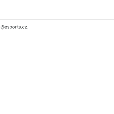
r
@esports.cz.