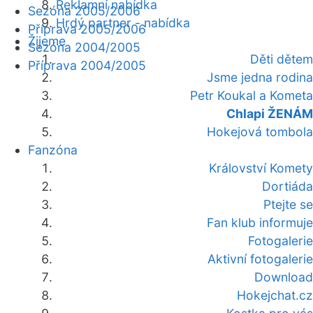
Reklamní nabídka
Sezóna 2005/2006
Hrdý partner - nabídka
Příprava 2005/2006
Žijeme
Sezóna 2004/2005
Děti dětem
Příprava 2004/2005
Jsme jedna rodina
Petr Koukal a Kometa
Chlapi ŽENÁM
Hokejová tombola
Fanzóna
Království Komety
Dortiáda
Ptejte se
Fan klub informuje
Fotogalerie
Aktivní fotogalerie
Download
Hokejchat.cz