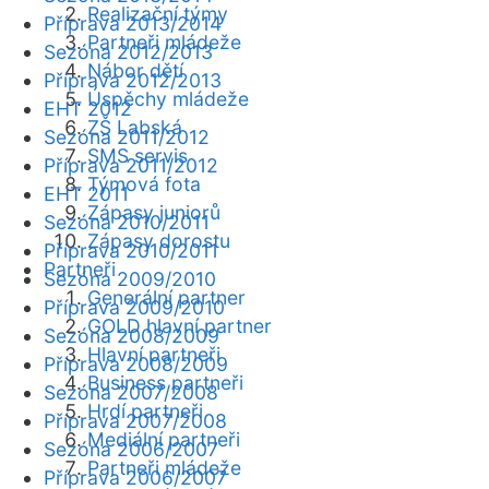
Realizační týmy
Příprava 2013/2014
Partneři mládeže
Sezóna 2012/2013
Nábor dětí
Příprava 2012/2013
Úspěchy mládeže
EHT 2012
ZŠ Labská
Sezóna 2011/2012
SMS servis
Příprava 2011/2012
Týmová fota
EHT 2011
Zápasy juniorů
Sezóna 2010/2011
Zápasy dorostu
Příprava 2010/2011
Partneři
Sezóna 2009/2010
Generální partner
Příprava 2009/2010
GOLD hlavní partner
Sezóna 2008/2009
Hlavní partneři
Příprava 2008/2009
Business partneři
Sezóna 2007/2008
Hrdí partneři
Příprava 2007/2008
Mediální partneři
Sezóna 2006/2007
Partneři mládeže
Příprava 2006/2007