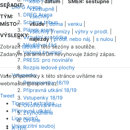
kolo
|
datum
|
SMĚR:
sestupně
|
SEŘADIT:
DRFG Arena
vzestupně
|
DRFG Arena
TÝM:
všechny
Schéma tribun
MÍSTO:
všude
|
doma
|
venku
|
Plánek areny
všechny
|
remízy
|
výhry v prodl.
|
VÝSLEDKY:
Virtuální prohlídka
nájezdy
|
prodl. nebo náj.
|
s nulou
|
Návštěvní řád
Zobrazit
tabulku
této sezóny a soutěže.
Veřejné bruslení
Zadaným parametrům nevyhovuje žádný zápas.
PRESS: pro novináře
Rozpis ledové plochy
Vstupenky
Vaše připomínky k této stránce uvítáme na
Permanentky 18/19
webmaster
@esports.cz.
Přípravná utkání 18/19
Tweet
Vstupenky 18/19
Tipsport extraliga
Uvolňování míst
Přípravná utkání
Zvýhodněné
Liga mistrů
On-line
Univerzitní souboj
A-tým