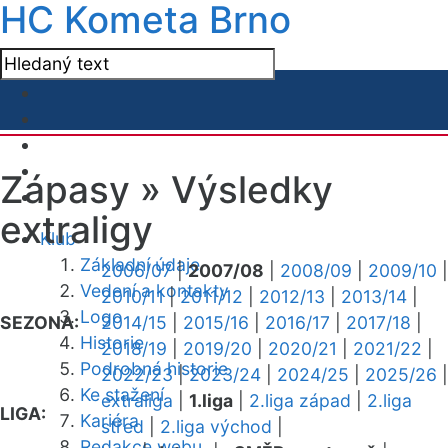
HC Kometa Brno
Zápasy »
Výsledky
extraligy
Klub
Základní údaje
2006/07
|
2007/08
|
2008/09
|
2009/10
|
Vedení a kontakty
2010/11
|
2011/12
|
2012/13
|
2013/14
|
Logo
SEZONA:
2014/15
|
2015/16
|
2016/17
|
2017/18
|
Historie
2018/19
|
2019/20
|
2020/21
|
2021/22
|
Podrobná historie
2022/23
|
2023/24
|
2024/25
|
2025/26
|
Ke stažení
extraliga
|
1.liga
|
2.liga západ
|
2.liga
LIGA:
Kariéra
střed
|
2.liga východ
|
Redakce webu