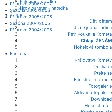
Reklamní nabídka
Příprava 2006/2007
Hrdý partner - nabídka
Sezóna 2005/2006
Žijeme
Příprava 2005/2006
Děti dětem
Sezóna 2004/2005
Jsme jedna rodina
Příprava 2004/2005
Petr Koukal a Kometa
Chlapi ŽENÁM
Hokejová tombola
Fanzóna
Království Komety
Dortiáda
Ptejte se
Fan klub informuje
Fotogalerie
Aktivní fotogalerie
Download
Hokejchat.cz