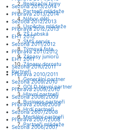
Realizační týmy
Sezóna 2013/2014
Partneři mládeže
Příprava 2013/2014
Nábor dětí
Sezóna 2012/2013
Úspěchy mládeže
Příprava 2012/2013
ZŠ Labská
EHT 2012
SMS servis
Sezóna 2011/2012
Týmová fota
Příprava 2011/2012
Zápasy juniorů
EHT 2011
Zápasy dorostu
Sezóna 2010/2011
Partneři
Příprava 2010/2011
Generální partner
Sezóna 2009/2010
GOLD hlavní partner
Příprava 2009/2010
Hlavní partneři
Sezóna 2008/2009
Business partneři
Příprava 2008/2009
Hrdí partneři
Sezóna 2007/2008
Mediální partneři
Příprava 2007/2008
Partneři mládeže
Sezóna 2006/2007