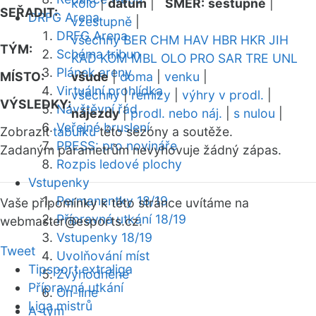
kolo
|
datum
|
SMĚR:
sestupně
|
SEŘADIT:
DRFG Arena
vzestupně
|
DRFG Arena
všechny
BER
CHM
HAV
HBR
HKR
JIH
TÝM:
Schéma tribun
KAD
KOM
MBL
OLO
PRO
SAR
TRE
UNL
Plánek areny
MÍSTO:
všude
|
doma
|
venku
|
Virtuální prohlídka
všechny
|
remízy
|
výhry v prodl.
|
VÝSLEDKY:
Návštěvní řád
nájezdy
|
prodl. nebo náj.
|
s nulou
|
Veřejné bruslení
Zobrazit
tabulku
této sezóny a soutěže.
PRESS: pro novináře
Zadaným parametrům nevyhovuje žádný zápas.
Rozpis ledové plochy
Vstupenky
Permanentky 18/19
Vaše připomínky k této stránce uvítáme na
Přípravná utkání 18/19
webmaster
@esports.cz.
Vstupenky 18/19
Tweet
Uvolňování míst
Tipsport extraliga
Zvýhodněné
Přípravná utkání
On-line
Liga mistrů
A-tým