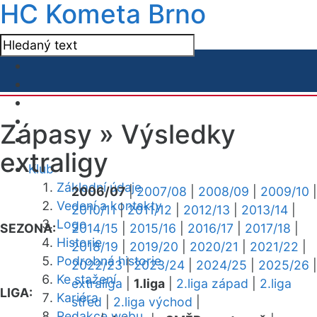
HC Kometa Brno
Zápasy »
Výsledky
extraligy
Klub
Základní údaje
2006/07
|
2007/08
|
2008/09
|
2009/10
|
Vedení a kontakty
2010/11
|
2011/12
|
2012/13
|
2013/14
|
Logo
SEZONA:
2014/15
|
2015/16
|
2016/17
|
2017/18
|
Historie
2018/19
|
2019/20
|
2020/21
|
2021/22
|
Podrobná historie
2022/23
|
2023/24
|
2024/25
|
2025/26
|
Ke stažení
extraliga
|
1.liga
|
2.liga západ
|
2.liga
LIGA:
Kariéra
střed
|
2.liga východ
|
Redakce webu