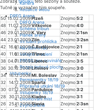
Zobrazit
tabulku
této sezóny a soutěže.
Kariéra
Tučně je vyznačen tým soupeře.
Redakce webu
DRFG Arena
50
15.02.2009
Plzeň
Znojmo
5:2
DRFG Arena
48
11.02.2009
Vítkovice
Znojmo
4:0
Schéma tribun
46
29.01.2009
K. Vary
Znojmo
2:1sn
Plánek areny
44
23.01.2009
Zlín
Znojmo
3:2sn
Virtuální prohlídka
42
16.01.2009
Č.Budějovice
Znojmo
2:1
Návštěvní řád
40
11.01.2009
Třinec
Znojmo
2:1sn
Veřejné bruslení
PRESS: pro novináře
38
04.01.2009
Liberec
Znojmo
3:5
Rozpis ledové plochy
36
30.12.2008
Litvínov
Znojmo
3:0
Vstupenky
34
16.12.2008
Ml. Boleslav
Znojmo
2:4
Permanentky 18/19
32
14.12.2008
Sparta
Znojmo
3:1
Přípravná utkání 18/19
30
07.12.2008
Pardubice
Znojmo
3:2
Vstupenky 18/19
28
30.11.2008
Kladno
Znojmo
3:1
Uvolňování míst
26
25.11.2008
Slavia
Znojmo
2:3sn
Zvýhodněné