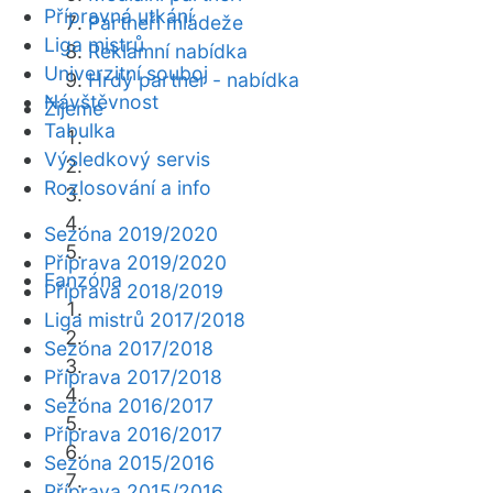
Přípravná utkání
Partneři mládeže
Liga mistrů
Reklamní nabídka
Univerzitní souboj
Hrdý partner - nabídka
Návštěvnost
Žijeme
Tabulka
Výsledkový servis
Rozlosování a info
Sezóna 2019/2020
Příprava 2019/2020
Fanzóna
Příprava 2018/2019
Liga mistrů 2017/2018
Sezóna 2017/2018
Příprava 2017/2018
Sezóna 2016/2017
Příprava 2016/2017
Sezóna 2015/2016
Příprava 2015/2016