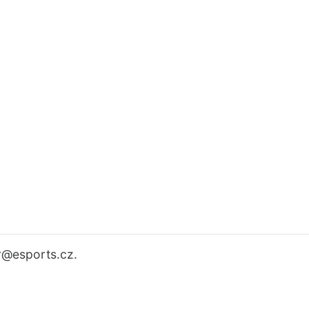
r
@esports.cz.