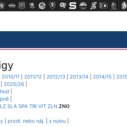
igy
|
2010/11
|
2011/12
|
2012/13
|
2013/14
|
2014/15
|
2015
|
2025/26
|
chod
|
upně
|
LZ
SLA
SPA
TRI
VIT
ZLN
ZNO
dy
|
prodl. nebo náj.
|
s nulou
|