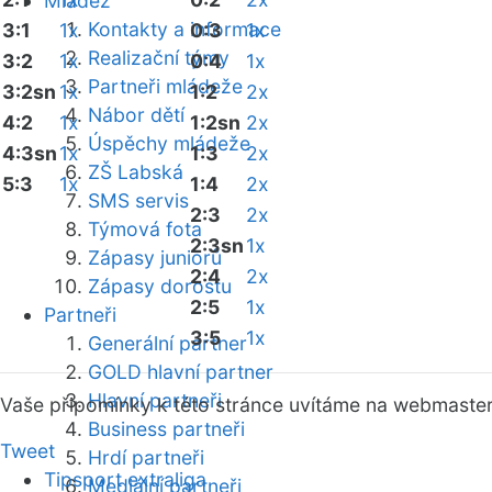
Mládež
Kontakty a informace
3:1
1x
0:3
1x
Realizační týmy
3:2
1x
0:4
1x
Partneři mládeže
3:2sn
1x
1:2
2x
Nábor dětí
4:2
1x
1:2sn
2x
Úspěchy mládeže
4:3sn
1x
1:3
2x
ZŠ Labská
5:3
1x
1:4
2x
SMS servis
2:3
2x
Týmová fota
2:3sn
1x
Zápasy juniorů
2:4
2x
Zápasy dorostu
2:5
1x
Partneři
3:5
1x
Generální partner
GOLD hlavní partner
Hlavní partneři
Vaše připomínky k této stránce uvítáme na webmaste
Business partneři
Tweet
Hrdí partneři
Tipsport extraliga
Mediální partneři