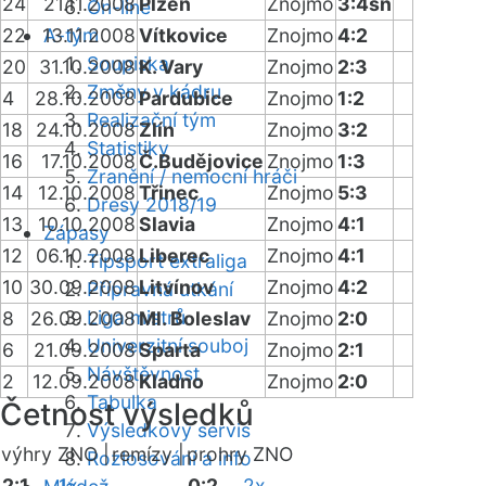
24
21.11.2008
Plzeň
Znojmo
3:4sn
On-line
22
13.11.2008
A-tým
Vítkovice
Znojmo
4:2
Soupiska
20
31.10.2008
K. Vary
Znojmo
2:3
Změny v kádru
4
28.10.2008
Pardubice
Znojmo
1:2
Realizační tým
18
24.10.2008
Zlín
Znojmo
3:2
Statistiky
16
17.10.2008
Č.Budějovice
Znojmo
1:3
Zranění / nemocní hráči
14
12.10.2008
Třinec
Znojmo
5:3
Dresy 2018/19
13
10.10.2008
Slavia
Znojmo
4:1
Zápasy
12
06.10.2008
Liberec
Znojmo
4:1
Tipsport extraliga
10
30.09.2008
Litvínov
Znojmo
4:2
Přípravná utkání
Liga mistrů
8
26.09.2008
Ml. Boleslav
Znojmo
2:0
Univerzitní souboj
6
21.09.2008
Sparta
Znojmo
2:1
Návštěvnost
2
12.09.2008
Kladno
Znojmo
2:0
Tabulka
Četnost výsledků
Výsledkový servis
výhry ZNO |
remízy |
prohry ZNO
Rozlosování a info
2:1
1x
0:2
2x