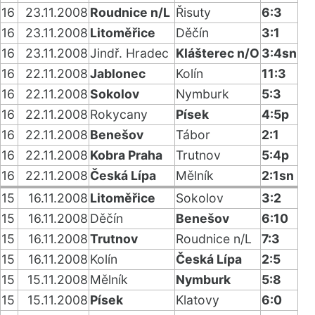
16
23.11.2008
Roudnice n/L
Řisuty
6:3
16
23.11.2008
Litoměřice
Děčín
3:1
16
23.11.2008
Jindř. Hradec
Klášterec n/O
3:4sn
16
22.11.2008
Jablonec
Kolín
11:3
16
22.11.2008
Sokolov
Nymburk
5:3
16
22.11.2008
Rokycany
Písek
4:5p
16
22.11.2008
Benešov
Tábor
2:1
16
22.11.2008
Kobra Praha
Trutnov
5:4p
16
22.11.2008
Česká Lípa
Mělník
2:1sn
15
16.11.2008
Litoměřice
Sokolov
3:2
15
16.11.2008
Děčín
Benešov
6:10
15
16.11.2008
Trutnov
Roudnice n/L
7:3
15
16.11.2008
Kolín
Česká Lípa
2:5
15
15.11.2008
Mělník
Nymburk
5:8
15
15.11.2008
Písek
Klatovy
6:0