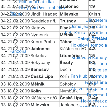
Reklamní nabídka
35
25.02.2009
Kolín
Jablonec
1:9
Hrdý partner - nabídka
34
22.02.2009
Žijeme
Jindř. Hradec
Milevsko
0:1sn
Děti dětem
34
22.02.2009
Roudnice n/L
Trutnov
1:8
Jsme jedna rodina
34
22.02.2009
Klatovy
Písek
2:5
Petr Koukal a Kometa
34
22.02.2009
Nymburk
Mělník
0:4
Chlapi ŽENÁM
34
21.02.2009
Kobra Praha
Tábor
1:4
Hokejová tombola
34
21.02.2009
Jablonec
Klášterec n/O
4:3
Fanzóna
34
21.02.2009
Sokolov
Litoměřice
1:5
Království Komety
34
21.02.2009
Rokycany
Řisuty
0:8
Dortiáda
34
21.02.2009
Benešov
Děčín
5:0
Ptejte se
Fan klub informuje
34
21.02.2009
Česká Lípa
Kolín
7:2
Fotogalerie
33
18.02.2009
Mělník
Sokolov
8:3
Aktivní fotogalerie
33
18.02.2009
Kolín
Nymburk
2:1
Download
33
18.02.2009
Klášterec n/O
Česká Lípa
3:4p
Hokejchat.cz
33
18.02.2009
Milevsko
Jablonec
6:3