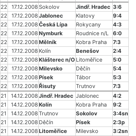
22
17.12.2008
Sokolov
Jindř. Hradec
3:6
22
17.12.2008
Jablonec
Klatovy
9:4
22
17.12.2008
Česká Lípa
Rokycany
4:3
22
17.12.2008
Nymburk
Roudnice n/L
6:0
22
17.12.2008
Mělník
Kobra Praha
7:3
22
17.12.2008
Kolín
Benešov
2:4
22
17.12.2008
Klášterec n/O
Litoměřice
5:0
22
17.12.2008
Milevsko
Děčín
5:4
22
17.12.2008
Písek
Tábor
5:3
22
17.12.2008
Řisuty
Trutnov
7:3
21
14.12.2008
Jindř. Hradec
Jablonec
4:2
21
14.12.2008
Kolín
Kobra Praha
9:2
21
14.12.2008
Trutnov
Sokolov
3:4sn
21
14.12.2008
Děčín
Písek
2:3p
21
14.12.2008
Litoměřice
Milevsko
3:2sn