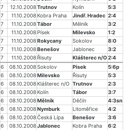
7
12.10.2008
Trutnov
Kolín
5:3
7
11.10.2008
Kobra Praha
Jindř. Hradec
2:4
7
11.10.2008
Tábor
Mělník
3:2
7
11.10.2008
Písek
Milevsko
1:2
7
11.10.2008
Rokycany
Sokolov
8:0
7
11.10.2008
Benešov
Jablonec
3:2
7
11.10.2008
Řisuty
Klášterec n/O
2:4
6
08.10.2008
Sokolov
Písek
5:6p
6
08.10.2008
Milevsko
Řisuty
5:3
6
08.10.2008
Klášterec n/O
Trutnov
2:3
6
08.10.2008
Kolín
Tábor
3:7
6
08.10.2008
Mělník
Děčín
4:3sn
6
08.10.2008
Nymburk
Litoměřice
4:2
6
08.10.2008
Česká Lípa
Benešov
3:6
6
08.10.2008
Jablonec
Kobra Praha
6:2