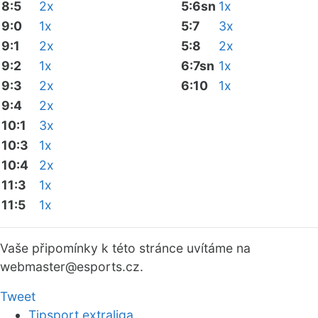
8:5
2x
5:6sn
1x
9:0
1x
5:7
3x
9:1
2x
5:8
2x
9:2
1x
6:7sn
1x
9:3
2x
6:10
1x
9:4
2x
10:1
3x
10:3
1x
10:4
2x
11:3
1x
11:5
1x
Vaše připomínky k této stránce uvítáme na
webmaster
@esports.cz.
Tweet
Tipsport extraliga