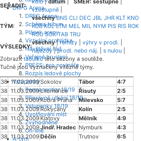
kolo
|
datum
|
SMĚR:
sestupně
|
SEŘADIT:
DRFG Arena
vzestupně
|
DRFG Arena
všechny
BNS
CLI
DEC
JBL
JHR
KLT
KNO
Schéma tribun
TÝM:
KOB
KOL
LTM
MEL
MIL
NYM
PIS
RIS
ROK
Plánek areny
ROU
SOK
TAB
TRU
Virtuální prohlídka
všechny
|
remízy
|
výhry v prodl.
|
VÝSLEDKY:
Návštěvní řád
nájezdy
|
prodl. nebo náj.
|
s nulou
|
Veřejné bruslení
Zobrazit
tabulku
této sezóny a soutěže.
PRESS: pro novináře
Tučně jsou vyznačeny vítězné týmy.
Rozpis ledové plochy
Vstupenky
38
11.03.2009
Sokolov
Tábor
4:7
Permanentky 18/19
38
11.03.2009
Litoměřice
Řisuty
2:5
Přípravná utkání 18/19
38
11.03.2009
Kobra Praha
Milevsko
5:7
Vstupenky 18/19
38
11.03.2009
Rokycany
Kolín
2:5
Uvolňování míst
38
11.03.2009
Klatovy
Mělník
4:9
Zvýhodněné
38
11.03.2009
Jindř. Hradec
Nymburk
4:3
On-line
38
11.03.2009
Děčín
Trutnov
6:5
A-tým