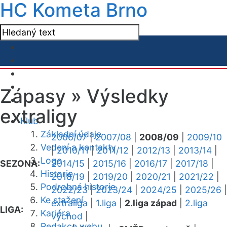
HC Kometa Brno
Zápasy »
Výsledky
extraligy
Klub
Základní údaje
2006/07
|
2007/08
|
2008/09
|
2009/10
Vedení a kontakty
|
2010/11
|
2011/12
|
2012/13
|
2013/14
|
Logo
SEZONA:
2014/15
|
2015/16
|
2016/17
|
2017/18
|
Historie
2018/19
|
2019/20
|
2020/21
|
2021/22
|
Podrobná historie
2022/23
|
2023/24
|
2024/25
|
2025/26
|
Ke stažení
extraliga
|
1.liga
|
2.liga západ
|
2.liga
LIGA:
Kariéra
východ
|
Redakce webu