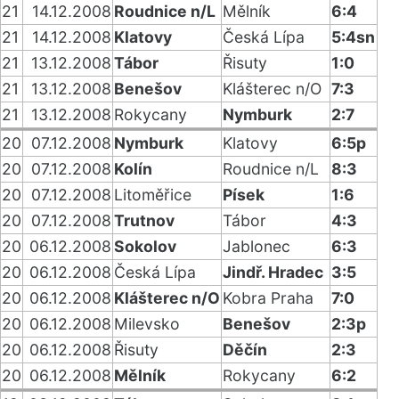
21
14.12.2008
Roudnice n/L
Mělník
6:4
21
14.12.2008
Klatovy
Česká Lípa
5:4sn
21
13.12.2008
Tábor
Řisuty
1:0
21
13.12.2008
Benešov
Klášterec n/O
7:3
21
13.12.2008
Rokycany
Nymburk
2:7
20
07.12.2008
Nymburk
Klatovy
6:5p
20
07.12.2008
Kolín
Roudnice n/L
8:3
20
07.12.2008
Litoměřice
Písek
1:6
20
07.12.2008
Trutnov
Tábor
4:3
20
06.12.2008
Sokolov
Jablonec
6:3
20
06.12.2008
Česká Lípa
Jindř. Hradec
3:5
20
06.12.2008
Klášterec n/O
Kobra Praha
7:0
20
06.12.2008
Milevsko
Benešov
2:3p
20
06.12.2008
Řisuty
Děčín
2:3
20
06.12.2008
Mělník
Rokycany
6:2