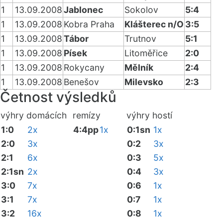
1
13.09.2008
Jablonec
Sokolov
5:4
1
13.09.2008
Kobra Praha
Klášterec n/O
3:5
1
13.09.2008
Tábor
Trutnov
5:1
1
13.09.2008
Písek
Litoměřice
2:0
1
13.09.2008
Rokycany
Mělník
2:4
1
13.09.2008
Benešov
Milevsko
2:3
Četnost výsledků
výhry domácích
remízy
výhry hostí
1:0
2x
4:4pp
1x
0:1sn
1x
2:0
3x
0:2
3x
2:1
6x
0:3
5x
2:1sn
2x
0:4
3x
3:0
7x
0:6
1x
3:1
7x
0:7
1x
3:2
16x
0:8
1x