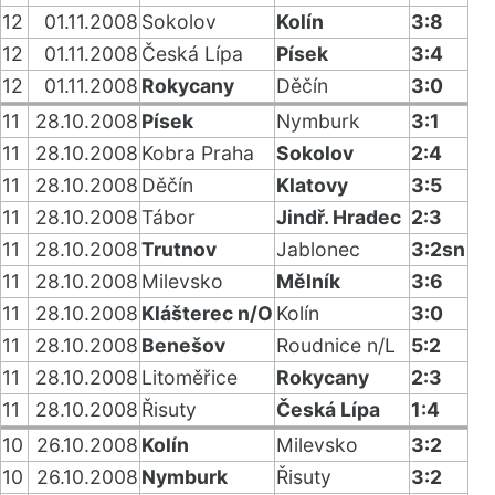
12
01.11.2008
Sokolov
Kolín
3:8
12
01.11.2008
Česká Lípa
Písek
3:4
12
01.11.2008
Rokycany
Děčín
3:0
11
28.10.2008
Písek
Nymburk
3:1
11
28.10.2008
Kobra Praha
Sokolov
2:4
11
28.10.2008
Děčín
Klatovy
3:5
11
28.10.2008
Tábor
Jindř. Hradec
2:3
11
28.10.2008
Trutnov
Jablonec
3:2sn
11
28.10.2008
Milevsko
Mělník
3:6
11
28.10.2008
Klášterec n/O
Kolín
3:0
11
28.10.2008
Benešov
Roudnice n/L
5:2
11
28.10.2008
Litoměřice
Rokycany
2:3
11
28.10.2008
Řisuty
Česká Lípa
1:4
10
26.10.2008
Kolín
Milevsko
3:2
10
26.10.2008
Nymburk
Řisuty
3:2