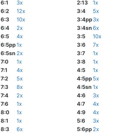
6:1
3x
2:13
1x
6:2
12x
3:4
5x
6:3
10x
3:4pp
3x
6:4
2x
3:4sn
6x
6:5
4x
3:5
10x
6:5pp
1x
3:6
7x
6:5sn
2x
3:7
1x
7:0
1x
3:8
1x
7:1
4x
4:5
1x
7:2
5x
4:5pp
5x
7:3
8x
4:5sn
1x
7:4
2x
4:6
3x
7:6
1x
4:7
4x
8:0
1x
4:9
4x
8:1
1x
5:6
3x
8:3
6x
5:6pp
2x