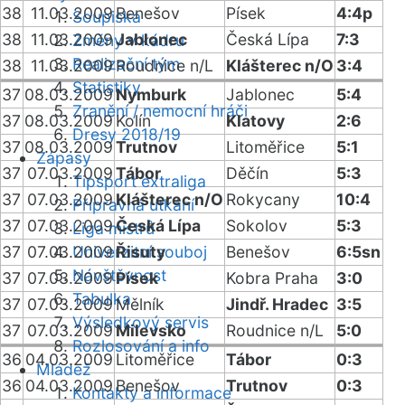
38
11.03.2009
Benešov
Písek
4:4p
Soupiska
38
11.03.2009
Jablonec
Česká Lípa
7:3
Změny v kádru
Realizační tým
38
11.03.2009
Roudnice n/L
Klášterec n/O
3:4
Statistiky
37
08.03.2009
Nymburk
Jablonec
5:4
Zranění / nemocní hráči
37
08.03.2009
Kolín
Klatovy
2:6
Dresy 2018/19
37
08.03.2009
Trutnov
Litoměřice
5:1
Zápasy
37
07.03.2009
Tábor
Děčín
5:3
Tipsport extraliga
37
07.03.2009
Klášterec n/O
Rokycany
10:4
Přípravná utkání
37
07.03.2009
Česká Lípa
Sokolov
5:3
Liga mistrů
37
07.03.2009
Univerzitní souboj
Řisuty
Benešov
6:5sn
Návštěvnost
37
07.03.2009
Písek
Kobra Praha
3:0
Tabulka
37
07.03.2009
Mělník
Jindř. Hradec
3:5
Výsledkový servis
37
07.03.2009
Milevsko
Roudnice n/L
5:0
Rozlosování a info
36
04.03.2009
Litoměřice
Tábor
0:3
Mládež
36
04.03.2009
Benešov
Trutnov
0:3
Kontakty a informace