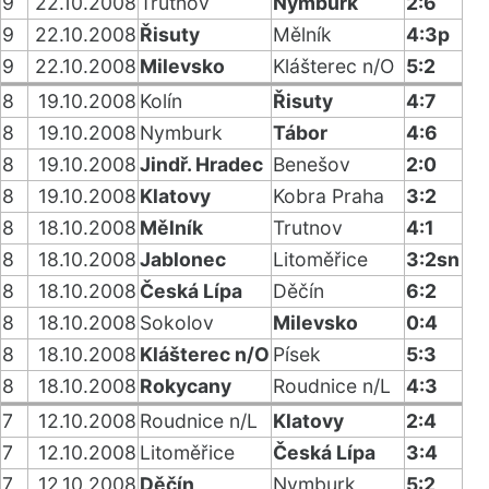
9
22.10.2008
Trutnov
Nymburk
2:6
9
22.10.2008
Řisuty
Mělník
4:3p
9
22.10.2008
Milevsko
Klášterec n/O
5:2
8
19.10.2008
Kolín
Řisuty
4:7
8
19.10.2008
Nymburk
Tábor
4:6
8
19.10.2008
Jindř. Hradec
Benešov
2:0
8
19.10.2008
Klatovy
Kobra Praha
3:2
8
18.10.2008
Mělník
Trutnov
4:1
8
18.10.2008
Jablonec
Litoměřice
3:2sn
8
18.10.2008
Česká Lípa
Děčín
6:2
8
18.10.2008
Sokolov
Milevsko
0:4
8
18.10.2008
Klášterec n/O
Písek
5:3
8
18.10.2008
Rokycany
Roudnice n/L
4:3
7
12.10.2008
Roudnice n/L
Klatovy
2:4
7
12.10.2008
Litoměřice
Česká Lípa
3:4
7
12.10.2008
Děčín
Nymburk
5:2