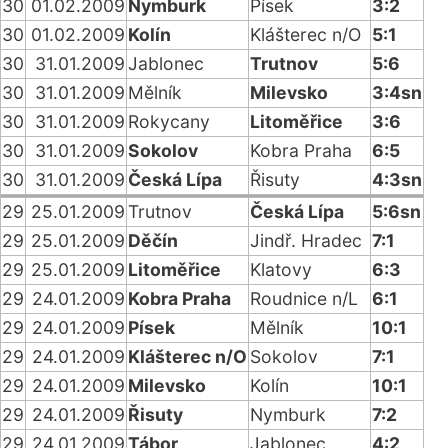
30
01.02.2009
Nymburk
Písek
3:2
30
01.02.2009
Kolín
Klášterec n/O
5:1
30
31.01.2009
Jablonec
Trutnov
5:6
30
31.01.2009
Mělník
Milevsko
3:4sn
30
31.01.2009
Rokycany
Litoměřice
3:6
30
31.01.2009
Sokolov
Kobra Praha
6:5
30
31.01.2009
Česká Lípa
Řisuty
4:3sn
29
25.01.2009
Trutnov
Česká Lípa
5:6sn
29
25.01.2009
Děčín
Jindř. Hradec
7:1
29
25.01.2009
Litoměřice
Klatovy
6:3
29
24.01.2009
Kobra Praha
Roudnice n/L
6:1
29
24.01.2009
Písek
Mělník
10:1
29
24.01.2009
Klášterec n/O
Sokolov
7:1
29
24.01.2009
Milevsko
Kolín
10:1
29
24.01.2009
Řisuty
Nymburk
7:2
29
24.01.2009
Tábor
Jablonec
4:2