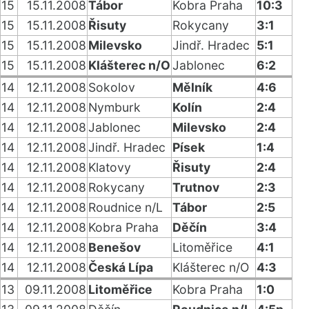
15
15.11.2008
Tábor
Kobra Praha
10:3
15
15.11.2008
Řisuty
Rokycany
3:1
15
15.11.2008
Milevsko
Jindř. Hradec
5:1
15
15.11.2008
Klášterec n/O
Jablonec
6:2
14
12.11.2008
Sokolov
Mělník
4:6
14
12.11.2008
Nymburk
Kolín
2:4
14
12.11.2008
Jablonec
Milevsko
2:4
14
12.11.2008
Jindř. Hradec
Písek
1:4
14
12.11.2008
Klatovy
Řisuty
2:4
14
12.11.2008
Rokycany
Trutnov
2:3
14
12.11.2008
Roudnice n/L
Tábor
2:5
14
12.11.2008
Kobra Praha
Děčín
3:4
14
12.11.2008
Benešov
Litoměřice
4:1
14
12.11.2008
Česká Lípa
Klášterec n/O
4:3
13
09.11.2008
Litoměřice
Kobra Praha
1:0