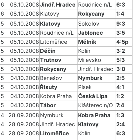
6
08.10.2008
Jindř. Hradec
Roudnice n/L
6:3
6
08.10.2008
Klatovy
Rokycany
1:4
5
05.10.2008
Klatovy
Sokolov
9:3
5
05.10.2008
Roudnice n/L
Jablonec
3:5
5
05.10.2008
Litoměřice
Mělník
4:5p
5
05.10.2008
Děčín
Kolín
3:2
5
05.10.2008
Trutnov
Milevsko
5:3
5
04.10.2008
Rokycany
Jindř. Hradec
3:0
5
04.10.2008
Benešov
Nymburk
2:5
5
04.10.2008
Řisuty
Písek
4:1
5
04.10.2008
Kobra Praha
Česká Lípa
1:2
5
04.10.2008
Tábor
Klášterec n/O
7:4
4
28.09.2008
Nymburk
Kobra Praha
1:3
4
28.09.2008
Jindř. Hradec
Klatovy
2:4
4
28.09.2008
Litoměřice
Kolín
6:3