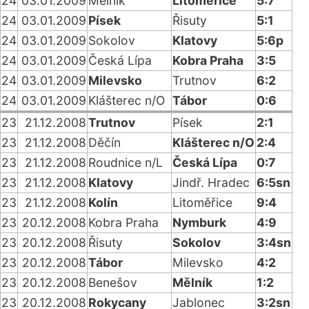
24
03.01.2009
Mělník
Litoměřice
5:7
24
03.01.2009
Písek
Řisuty
5:1
24
03.01.2009
Sokolov
Klatovy
5:6p
24
03.01.2009
Česká Lípa
Kobra Praha
3:5
24
03.01.2009
Milevsko
Trutnov
6:2
24
03.01.2009
Klášterec n/O
Tábor
0:6
23
21.12.2008
Trutnov
Písek
2:1
23
21.12.2008
Děčín
Klášterec n/O
2:4
23
21.12.2008
Roudnice n/L
Česká Lípa
0:7
23
21.12.2008
Klatovy
Jindř. Hradec
6:5sn
23
21.12.2008
Kolín
Litoměřice
9:4
23
20.12.2008
Kobra Praha
Nymburk
4:9
23
20.12.2008
Řisuty
Sokolov
3:4sn
23
20.12.2008
Tábor
Milevsko
4:2
23
20.12.2008
Benešov
Mělník
1:2
23
20.12.2008
Rokycany
Jablonec
3:2sn