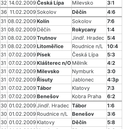
32
14.02.2009
Česká Lípa
Milevsko
3:1
36
11.02.2009
Sokolov
Děčín
4:6
31
08.02.2009
Kolín
Sokolov
7:6
31
08.02.2009
Děčín
Rokycany
1:4
31
08.02.2009
Trutnov
Jindř. Hradec
5:4
31
08.02.2009
Litoměřice
Roudnice n/L
10:4
31
07.02.2009
Písek
Česká Lípa
5:3
31
07.02.2009
Klášterec n/O
Mělník
4:2
31
07.02.2009
Milevsko
Nymburk
3:0
31
07.02.2009
Řisuty
Jablonec
4:3p
31
07.02.2009
Tábor
Klatovy
7:3
31
07.02.2009
Benešov
Kobra Praha
6:2
30
01.02.2009
Jindř. Hradec
Tábor
1:6
30
01.02.2009
Roudnice n/L
Benešov
3:6
30
01.02.2009
Klatovy
Děčín
5:8