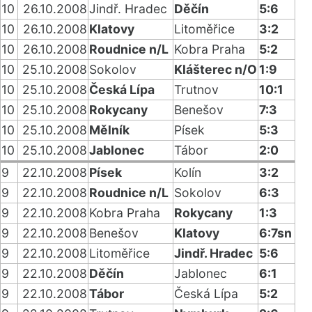
10
26.10.2008
Jindř. Hradec
Děčín
5:6
10
26.10.2008
Klatovy
Litoměřice
3:2
10
26.10.2008
Roudnice n/L
Kobra Praha
5:2
10
25.10.2008
Sokolov
Klášterec n/O
1:9
10
25.10.2008
Česká Lípa
Trutnov
10:1
10
25.10.2008
Rokycany
Benešov
7:3
10
25.10.2008
Mělník
Písek
5:3
10
25.10.2008
Jablonec
Tábor
2:0
9
22.10.2008
Písek
Kolín
3:2
9
22.10.2008
Roudnice n/L
Sokolov
6:3
9
22.10.2008
Kobra Praha
Rokycany
1:3
9
22.10.2008
Benešov
Klatovy
6:7sn
9
22.10.2008
Litoměřice
Jindř. Hradec
5:6
9
22.10.2008
Děčín
Jablonec
6:1
9
22.10.2008
Tábor
Česká Lípa
5:2