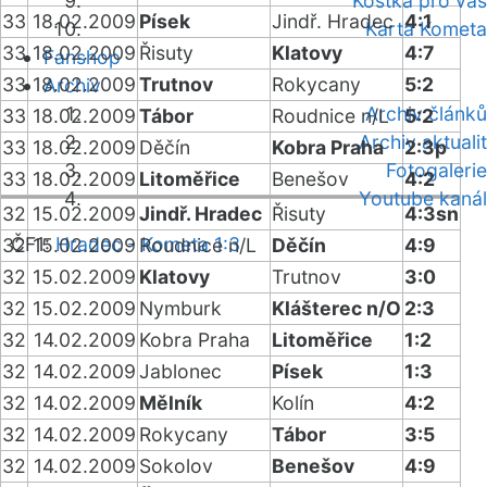
Kostka pro vás
33
18.02.2009
Písek
Jindř. Hradec
4:1
Karta Kometa
33
18.02.2009
Řisuty
Klatovy
4:7
Fanshop
33
18.02.2009
Trutnov
Rokycany
5:2
Archiv
Archiv článků
33
18.02.2009
Tábor
Roudnice n/L
5:2
Archiv aktualit
33
18.02.2009
Děčín
Kobra Praha
2:3p
Fotogalerie
33
18.02.2009
Litoměřice
Benešov
4:2
Youtube kanál
32
15.02.2009
Jindř. Hradec
Řisuty
4:3sn
ČF1:
Hradec - Kometa 1:3
32
15.02.2009
Roudnice n/L
Děčín
4:9
32
15.02.2009
Klatovy
Trutnov
3:0
32
15.02.2009
Nymburk
Klášterec n/O
2:3
32
14.02.2009
Kobra Praha
Litoměřice
1:2
32
14.02.2009
Jablonec
Písek
1:3
32
14.02.2009
Mělník
Kolín
4:2
32
14.02.2009
Rokycany
Tábor
3:5
32
14.02.2009
Sokolov
Benešov
4:9