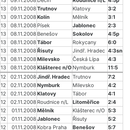
13
09.11.2008
Děčín
Roudnice n/L
4:5p
13
09.11.2008
Trutnov
Klatovy
3:2
13
09.11.2008
Kolín
Mělník
3:1
13
08.11.2008
Písek
Jablonec
2:3
13
08.11.2008
Benešov
Sokolov
4:5p
13
08.11.2008
Tábor
Rokycany
6:0
13
08.11.2008
Řisuty
Jindř. Hradec
4:3sn
13
08.11.2008
Milevsko
Česká Lípa
4:3
13
08.11.2008
Klášterec n/O
Nymburk
11:5
12
02.11.2008
Jindř. Hradec
Trutnov
7:2
12
02.11.2008
Nymburk
Milevsko
4:2
12
02.11.2008
Klatovy
Tábor
4:1
12
02.11.2008
Roudnice n/L
Litoměřice
2:4
12
01.11.2008
Mělník
Klášterec n/O
5:3
12
01.11.2008
Jablonec
Řisuty
5:2
12
01.11.2008
Kobra Praha
Benešov
5:7