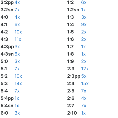
3:2pp
4x
1:2
6x
3:2sn
7x
1:2sn
1x
4:0
4x
1:3
3x
4:1
6x
1:4
9x
4:2
10x
1:5
2x
4:3
11x
1:6
2x
4:3pp
3x
1:7
1x
4:3sn
6x
1:8
1x
5:0
3x
1:9
2x
5:1
7x
2:3
12x
5:2
10x
2:3pp
5x
5:3
14x
2:4
15x
5:4
7x
2:5
7x
5:4pp
1x
2:6
4x
5:4sn
1x
2:7
7x
6:0
3x
2:10
1x