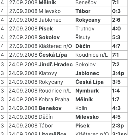
4
27.09.2008
Mělník
Benešov
7:1
4
27.09.2008
Milevsko
Tábor
0:3
4
27.09.2008
Jablonec
Rokycany
2:6
4
27.09.2008
Písek
Trutnov
4:0
4
27.09.2008
Sokolov
Řisuty
5:3
4
27.09.2008
Klášterec n/O
Děčín
4:7
4
27.09.2008
Česká Lípa
Roudnice n/L
7:1
3
24.09.2008
Jindř. Hradec
Sokolov
7:2
3
24.09.2008
Klatovy
Jablonec
3:4p
3
24.09.2008
Rokycany
Česká Lípa
3:5
3
24.09.2008
Roudnice n/L
Nymburk
1:4
3
24.09.2008
Kobra Praha
Mělník
1:7
3
24.09.2008
Benešov
Kolín
4:3
3
24.09.2008
Děčín
Milevsko
4:5
3
24.09.2008
Tábor
Písek
2:3p
3
24.09.2008
Litoměřice
Klášterec n/O
3:2sn