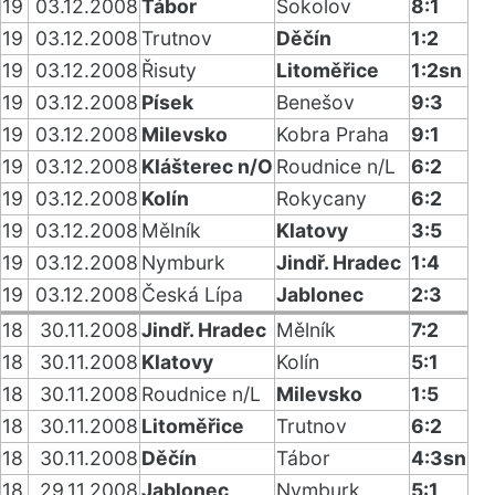
19
03.12.2008
Tábor
Sokolov
8:1
19
03.12.2008
Trutnov
Děčín
1:2
19
03.12.2008
Řisuty
Litoměřice
1:2sn
19
03.12.2008
Písek
Benešov
9:3
19
03.12.2008
Milevsko
Kobra Praha
9:1
19
03.12.2008
Klášterec n/O
Roudnice n/L
6:2
19
03.12.2008
Kolín
Rokycany
6:2
19
03.12.2008
Mělník
Klatovy
3:5
19
03.12.2008
Nymburk
Jindř. Hradec
1:4
19
03.12.2008
Česká Lípa
Jablonec
2:3
18
30.11.2008
Jindř. Hradec
Mělník
7:2
18
30.11.2008
Klatovy
Kolín
5:1
18
30.11.2008
Roudnice n/L
Milevsko
1:5
18
30.11.2008
Litoměřice
Trutnov
6:2
18
30.11.2008
Děčín
Tábor
4:3sn
18
29.11.2008
Jablonec
Nymburk
5:1