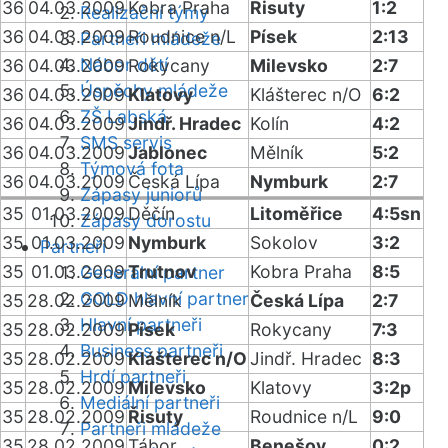
36
04.03.2009
Kobra Praha
Řisuty
1:2
Realizační týmy
36
04.03.2009
Roudnice n/L
Písek
2:13
Partneři mládeže
Nábor dětí
36
04.03.2009
Rokycany
Milevsko
2:7
Úspěchy mládeže
36
04.03.2009
Klatovy
Klášterec n/O
6:2
ZŠ Labská
36
04.03.2009
Jindř. Hradec
Kolín
4:2
SMS servis
36
04.03.2009
Jablonec
Mělník
5:2
Týmová fota
36
04.03.2009
Česká Lípa
Nymburk
2:7
Zápasy juniorů
35
01.03.2009
Děčín
Litoměřice
4:5sn
Zápasy dorostu
35
01.03.2009
Nymburk
Sokolov
3:2
Partneři
35
01.03.2009
Trutnov
Kobra Praha
8:5
Generální partner
GOLD hlavní partner
35
28.02.2009
Mělník
Česká Lípa
2:7
Hlavní partneři
35
28.02.2009
Písek
Rokycany
7:3
Business partneři
35
28.02.2009
Klášterec n/O
Jindř. Hradec
8:3
Hrdí partneři
35
28.02.2009
Milevsko
Klatovy
3:2p
Mediální partneři
35
28.02.2009
Řisuty
Roudnice n/L
9:0
Partneři mládeže
35
28.02.2009
Tábor
Benešov
0:2