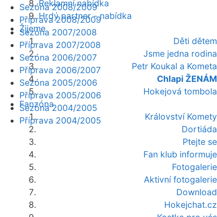
Reklamní nabídka
Sezóna 2008/2009
Hrdý partner - nabídka
Příprava 2008/2009
Žijeme
Sezóna 2007/2008
Děti dětem
Příprava 2007/2008
Jsme jedna rodina
Sezóna 2006/2007
Petr Koukal a Kometa
Příprava 2006/2007
Chlapi ŽENÁM
Sezóna 2005/2006
Hokejová tombola
Příprava 2005/2006
Fanzóna
Sezóna 2004/2005
Království Komety
Příprava 2004/2005
Dortiáda
Ptejte se
Fan klub informuje
Fotogalerie
Aktivní fotogalerie
Download
Hokejchat.cz