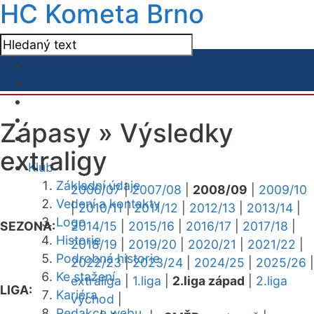
HC Kometa Brno
Zápasy »
Výsledky
extraligy
Klub
Základní údaje
2006/07
|
2007/08
|
2008/09
|
2009/10
Vedení a kontakty
|
2010/11
|
2011/12
|
2012/13
|
2013/14
|
Logo
SEZONA:
2014/15
|
2015/16
|
2016/17
|
2017/18
|
Historie
2018/19
|
2019/20
|
2020/21
|
2021/22
|
Podrobná historie
2022/23
|
2023/24
|
2024/25
|
2025/26
|
Ke stažení
extraliga
|
1.liga
|
2.liga západ
|
2.liga
LIGA:
Kariéra
východ
|
Redakce webu