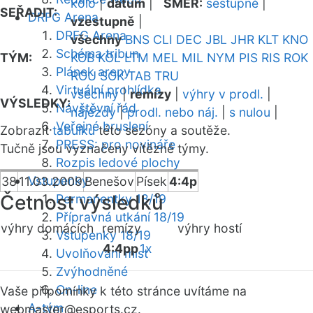
kolo
|
datum
|
SMĚR:
sestupně
|
SEŘADIT:
DRFG Arena
vzestupně
|
DRFG Arena
všechny
BNS
CLI
DEC
JBL
JHR
KLT
KNO
Schéma tribun
TÝM:
KOB
KOL
LTM
MEL
MIL
NYM
PIS
RIS
ROK
Plánek areny
ROU
SOK
TAB
TRU
Virtuální prohlídka
všechny
|
remízy
|
výhry v prodl.
|
VÝSLEDKY:
Návštěvní řád
nájezdy
|
prodl. nebo náj.
|
s nulou
|
Veřejné bruslení
Zobrazit
tabulku
této sezóny a soutěže.
PRESS: pro novináře
Tučně jsou vyznačeny vítězné týmy.
Rozpis ledové plochy
Vstupenky
38
11.03.2009
Benešov
Písek
4:4p
Četnost výsledků
Permanentky 18/19
Přípravná utkání 18/19
výhry domácích
remízy
výhry hostí
Vstupenky 18/19
4:4pp
1x
Uvolňování míst
Zvýhodněné
On-line
Vaše připomínky k této stránce uvítáme na
A-tým
webmaster
@esports.cz.