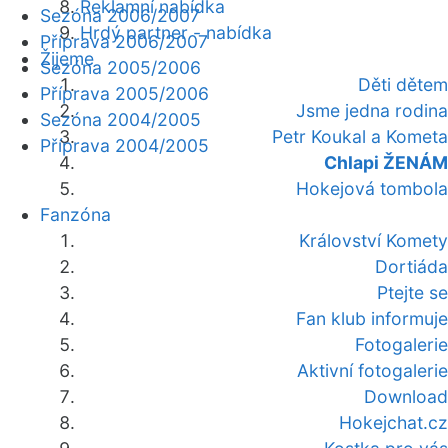
Reklamní nabídka
Sezóna 2006/2007
Hrdý partner - nabídka
Příprava 2006/2007
Žijeme
Sezóna 2005/2006
Děti dětem
Příprava 2005/2006
Jsme jedna rodina
Sezóna 2004/2005
Petr Koukal a Kometa
Příprava 2004/2005
Chlapi ŽENÁM
Hokejová tombola
Fanzóna
Království Komety
Dortiáda
Ptejte se
Fan klub informuje
Fotogalerie
Aktivní fotogalerie
Download
Hokejchat.cz