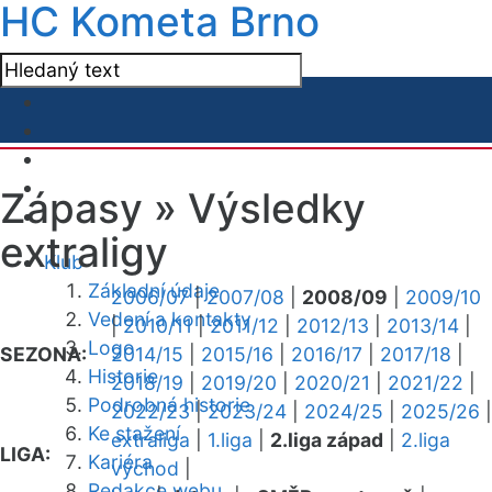
HC Kometa Brno
Zápasy »
Výsledky
extraligy
Klub
Základní údaje
2006/07
|
2007/08
|
2008/09
|
2009/10
Vedení a kontakty
|
2010/11
|
2011/12
|
2012/13
|
2013/14
|
Logo
SEZONA:
2014/15
|
2015/16
|
2016/17
|
2017/18
|
Historie
2018/19
|
2019/20
|
2020/21
|
2021/22
|
Podrobná historie
2022/23
|
2023/24
|
2024/25
|
2025/26
|
Ke stažení
extraliga
|
1.liga
|
2.liga západ
|
2.liga
LIGA:
Kariéra
východ
|
Redakce webu