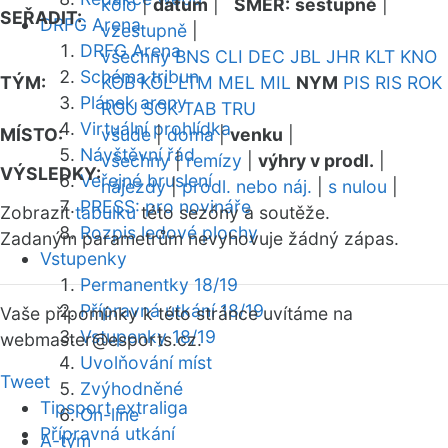
kolo
|
datum
|
SMĚR:
sestupně
|
SEŘADIT:
DRFG Arena
vzestupně
|
DRFG Arena
všechny
BNS
CLI
DEC
JBL
JHR
KLT
KNO
Schéma tribun
TÝM:
KOB
KOL
LTM
MEL
MIL
NYM
PIS
RIS
ROK
Plánek areny
ROU
SOK
TAB
TRU
Virtuální prohlídka
MÍSTO:
všude
|
doma
|
venku
|
Návštěvní řád
všechny
|
remízy
|
výhry v prodl.
|
VÝSLEDKY:
Veřejné bruslení
nájezdy
|
prodl. nebo náj.
|
s nulou
|
PRESS: pro novináře
Zobrazit
tabulku
této sezóny a soutěže.
Rozpis ledové plochy
Zadaným parametrům nevyhovuje žádný zápas.
Vstupenky
Permanentky 18/19
Přípravná utkání 18/19
Vaše připomínky k této stránce uvítáme na
Vstupenky 18/19
webmaster
@esports.cz.
Uvolňování míst
Tweet
Zvýhodněné
Tipsport extraliga
On-line
Přípravná utkání
A-tým