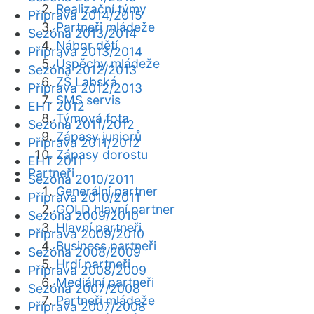
Realizační týmy
Příprava 2014/2015
Partneři mládeže
Sezóna 2013/2014
Nábor dětí
Příprava 2013/2014
Úspěchy mládeže
Sezóna 2012/2013
ZŠ Labská
Příprava 2012/2013
SMS servis
EHT 2012
Týmová fota
Sezóna 2011/2012
Zápasy juniorů
Příprava 2011/2012
Zápasy dorostu
EHT 2011
Partneři
Sezóna 2010/2011
Generální partner
Příprava 2010/2011
GOLD hlavní partner
Sezóna 2009/2010
Hlavní partneři
Příprava 2009/2010
Business partneři
Sezóna 2008/2009
Hrdí partneři
Příprava 2008/2009
Mediální partneři
Sezóna 2007/2008
Partneři mládeže
Příprava 2007/2008