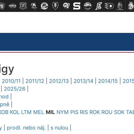
igy
|
2010/11
|
2011/12
|
2012/13
|
2013/14
|
2014/15
|
2015
|
2025/26
|
chod
|
upně
|
KOB
KOL
LTM
MEL
MIL
NYM
PIS
RIS
ROK
ROU
SOK
TA
y
|
prodl. nebo náj.
|
s nulou
|