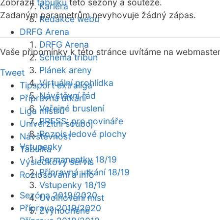
Zobrazit
tabulku
této sezóny a soutěže.
Kariéra
Zadaným parametrům nevyhovuje žádný zápas.
Redakce webu
DRFG Arena
DRFG Arena
Vaše připomínky k této stránce uvítáme na webmaste
Schéma tribun
Plánek areny
Tweet
Virtuální prohlídka
Tipsport extraliga
Návštěvní řád
Přípravná utkání
Veřejné bruslení
Liga mistrů
PRESS: pro novináře
Univerzitní souboj
Rozpis ledové plochy
Návštěvnost
Vstupenky
Tabulka
Permanentky 18/19
Výsledkový servis
Přípravná utkání 18/19
Rozlosování a info
Vstupenky 18/19
Sezóna 2019/2020
Uvolňování míst
Příprava 2019/2020
Zvýhodněné