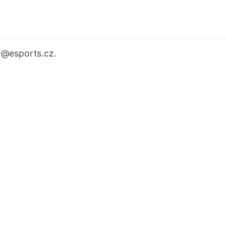
r
@esports.cz.