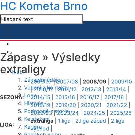
HC Kometa Brno
Zápasy »
Výsledky
extraligy
Klub
Základní údaje
2006/07
|
2007/08
|
2008/09
|
2009/10
Vedení a kontakty
|
2010/11
|
2011/12
|
2012/13
|
2013/14
|
Logo
SEZONA:
2014/15
|
2015/16
|
2016/17
|
2017/18
|
Historie
2018/19
|
2019/20
|
2020/21
|
2021/22
|
Podrobná historie
2022/23
|
2023/24
|
2024/25
|
2025/26
|
Ke stažení
extraliga
|
1.liga
|
2.liga západ
|
2.liga
LIGA:
Kariéra
východ
|
Redakce webu