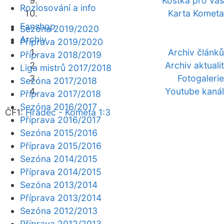
Kostka pro vás
Rozlosování a info
Karta Kometa
Fanshop
Sezóna 2019/2020
Archiv
Příprava 2019/2020
Archiv článků
Příprava 2018/2019
Archiv aktualit
Liga mistrů 2017/2018
Fotogalerie
Sezóna 2017/2018
Youtube kanál
Příprava 2017/2018
Sezóna 2016/2017
ČF1:
Hradec - Kometa 1:3
Příprava 2016/2017
Sezóna 2015/2016
Příprava 2015/2016
Sezóna 2014/2015
Příprava 2014/2015
Sezóna 2013/2014
Příprava 2013/2014
Sezóna 2012/2013
Příprava 2012/2013