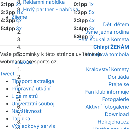
Reklamní nabídka
2:1pp
2x
0:1pp
1x
Hrdý partner - nabídka
3:2pp
11x
1:2pp
5x
Žijeme
4:3pp
4x
2:3pp
4x
Děti dětem
5:4pp
3x
3:4pp
3x
Jsme jedna rodina
5:6pp
1x
Petr Koukal a Kometa
Chlapi ŽENÁM
Vaše připomínky k této stránce uvítáme na
Hokejová tombola
webmaster
@esports.cz.
Fanzóna
Království Komety
Tweet
Dortiáda
Tipsport extraliga
Ptejte se
Přípravná utkání
Fan klub informuje
Liga mistrů
Fotogalerie
Univerzitní souboj
Aktivní fotogalerie
Návštěvnost
Download
Tabulka
Hokejchat.cz
Výsledkový servis