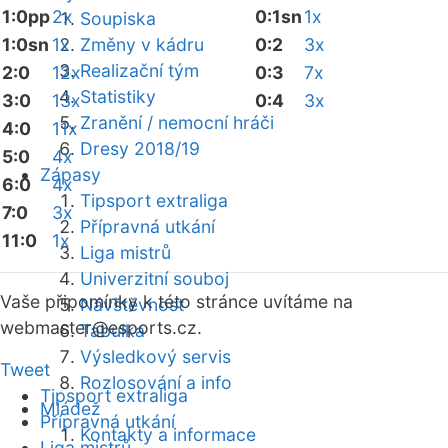
1:0pp
2x
0:1sn
1x
Soupiska
1:0sn
1x
Změny v kádru
0:2
3x
Realizační tým
2:0
12x
0:3
7x
Statistiky
3:0
13x
0:4
3x
Zranění / nemocní hráči
4:0
11x
Dresy 2018/19
5:0
4x
Zápasy
6:0
4x
Tipsport extraliga
7:0
3x
Přípravná utkání
11:0
1x
Liga mistrů
Univerzitní souboj
Vaše připomínky k této stránce uvítáme na
Návštěvnost
webmaster
@esports.cz.
Tabulka
Výsledkový servis
Tweet
Rozlosování a info
Tipsport extraliga
Mládež
Přípravná utkání
Kontakty a informace
Liga mistrů