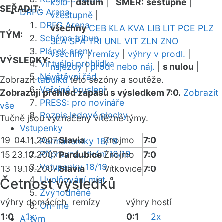
kolo
|
datum
|
SMĚR:
sestupně
|
SEŘADIT:
DRFG Arena
vzestupně
|
DRFG Arena
všechny
CEB
KLA
KVA
LIB
LIT
PCE
PLZ
TÝM:
Schéma tribun
SLA
SPA
TRI
UNL
VIT
ZLN
ZNO
Plánek areny
všechny
|
remízy
|
výhry v prodl.
|
VÝSLEDKY:
Virtuální prohlídka
nájezdy
|
prodl. nebo náj.
|
s nulou
|
Návštěvní řád
Zobrazit
tabulku
této sezóny a soutěže.
Veřejné bruslení
Zobrazuji přehled zápasů s výsledkem 7:0.
Zobrazit
PRESS: pro novináře
vše
Rozpis ledové plochy
Tučně jsou vyznačeny vítězné týmy.
Vstupenky
19
04.11.2007
Slavia
Znojmo
7:0
Permanentky 18/19
Přípravná utkání 18/19
15
23.10.2007
Pardubice
Znojmo
7:0
Vstupenky 18/19
13
19.10.2007
Slavia
Vítkovice
7:0
Uvolňování míst
Četnost výsledků
Zvýhodněné
výhry domácích
remízy
výhry hostí
On-line
1:0
1x
0:1
2x
A-tým