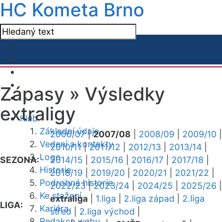
HC Kometa Brno
Zápasy »
Výsledky
extraligy
Klub
Základní údaje
2006/07
|
2007/08
|
2008/09
|
2009/10
|
Vedení a kontakty
2010/11
|
2011/12
|
2012/13
|
2013/14
|
Logo
SEZONA:
2014/15
|
2015/16
|
2016/17
|
2017/18
|
Historie
2018/19
|
2019/20
|
2020/21
|
2021/22
|
Podrobná historie
2022/23
|
2023/24
|
2024/25
|
2025/26
|
Ke stažení
extraliga
|
1.liga
|
2.liga západ
|
2.liga
LIGA:
Kariéra
střed
|
2.liga východ
|
Redakce webu