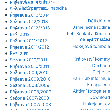
Reklamní nabídka
Příprava 2014/2015
Hrdý partner - nabídka
Sezóna 2013/2014
Žijeme
Příprava 2013/2014
Děti dětem
Sezóna 2012/2013
Jsme jedna rodina
Příprava 2012/2013
Petr Koukal a Kometa
EHT 2012
Chlapi ŽENÁM
Sezóna 2011/2012
Hokejová tombola
Příprava 2011/2012
Fanzóna
EHT 2011
Království Komety
Sezóna 2010/2011
Dortiáda
Příprava 2010/2011
Ptejte se
Sezóna 2009/2010
Fan klub informuje
Příprava 2009/2010
Fotogalerie
Sezóna 2008/2009
Aktivní fotogalerie
Příprava 2008/2009
Download
Sezóna 2007/2008
Hokejchat.cz
Příprava 2007/2008