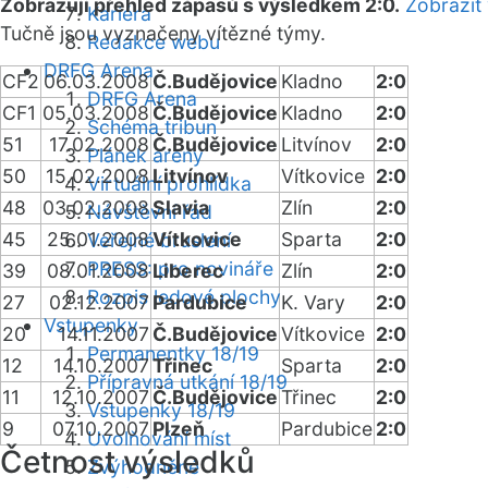
Zobrazuji přehled zápasů s výsledkem 2:0.
Zobrazit
Kariéra
Tučně jsou vyznačeny vítězné týmy.
Redakce webu
DRFG Arena
CF2
06.03.2008
Č.Budějovice
Kladno
2:0
DRFG Arena
CF1
05.03.2008
Č.Budějovice
Kladno
2:0
Schéma tribun
51
17.02.2008
Č.Budějovice
Litvínov
2:0
Plánek areny
50
15.02.2008
Litvínov
Vítkovice
2:0
Virtuální prohlídka
48
03.02.2008
Slavia
Zlín
2:0
Návštěvní řád
45
25.01.2008
Vítkovice
Sparta
2:0
Veřejné bruslení
PRESS: pro novináře
39
08.01.2008
Liberec
Zlín
2:0
Rozpis ledové plochy
27
02.12.2007
Pardubice
K. Vary
2:0
Vstupenky
20
14.11.2007
Č.Budějovice
Vítkovice
2:0
Permanentky 18/19
12
14.10.2007
Třinec
Sparta
2:0
Přípravná utkání 18/19
11
12.10.2007
Č.Budějovice
Třinec
2:0
Vstupenky 18/19
9
07.10.2007
Plzeň
Pardubice
2:0
Uvolňování míst
Četnost výsledků
Zvýhodněné