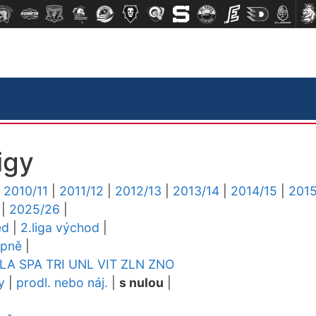
igy
|
2010/11
|
2011/12
|
2012/13
|
2013/14
|
2014/15
|
2015
|
2025/26
|
ed
|
2.liga východ
|
upně
|
LA
SPA
TRI
UNL
VIT
ZLN
ZNO
y
|
prodl. nebo náj.
|
s nulou
|