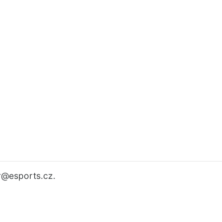
r
@esports.cz.