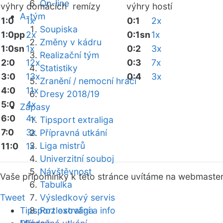
On-line
výhry domácích
remízy
výhry hostí
A-tým
1:0
1x
0:1
2x
Soupiska
1:0pp
2x
0:1sn
1x
Změny v kádru
1:0sn
1x
0:2
3x
Realizační tým
2:0
12x
0:3
7x
Statistiky
3:0
13x
0:4
3x
Zranění / nemocní hráči
4:0
11x
Dresy 2018/19
5:0
4x
Zápasy
6:0
4x
Tipsport extraliga
7:0
3x
Přípravná utkání
Liga mistrů
11:0
1x
Univerzitní souboj
Návštěvnost
Vaše připomínky k této stránce uvítáme na webmaste
Tabulka
Tweet
Výsledkový servis
Tipsport extraliga
Rozlosování a info