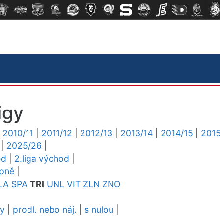
igy
|
2010/11
|
2011/12
|
2012/13
|
2013/14
|
2014/15
|
2015
|
2025/26
|
ed
|
2.liga východ
|
upně
|
LA
SPA
TRI
UNL
VIT
ZLN
ZNO
dy
|
prodl. nebo náj.
|
s nulou
|