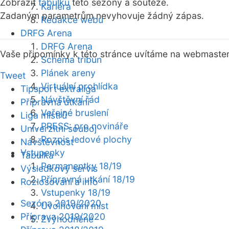
Zobrazit
tabulku
této sezóny a soutěže.
Kariéra
Zadaným parametrům nevyhovuje žádný zápas.
Redakce webu
DRFG Arena
DRFG Arena
Vaše připomínky k této stránce uvítáme na webmaste
Schéma tribun
Plánek areny
Tweet
Virtuální prohlídka
Tipsport extraliga
Návštěvní řád
Přípravná utkání
Veřejné bruslení
Liga mistrů
PRESS: pro novináře
Univerzitní souboj
Rozpis ledové plochy
Návštěvnost
Vstupenky
Tabulka
Permanentky 18/19
Výsledkový servis
Přípravná utkání 18/19
Rozlosování a info
Vstupenky 18/19
Sezóna 2019/2020
Uvolňování míst
Příprava 2019/2020
Zvýhodněné