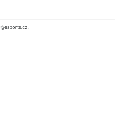
r
@esports.cz.