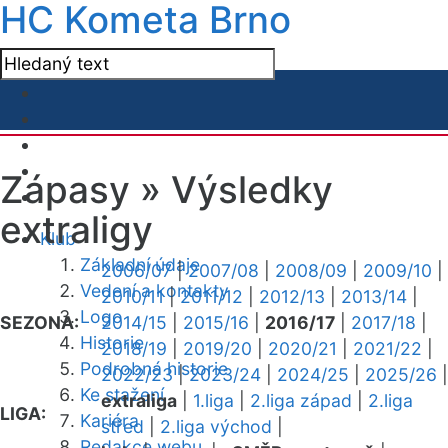
HC Kometa Brno
Zápasy »
Výsledky
extraligy
Klub
Základní údaje
2006/07
|
2007/08
|
2008/09
|
2009/10
|
Vedení a kontakty
2010/11
|
2011/12
|
2012/13
|
2013/14
|
Logo
SEZONA:
2014/15
|
2015/16
|
2016/17
|
2017/18
|
Historie
2018/19
|
2019/20
|
2020/21
|
2021/22
|
Podrobná historie
2022/23
|
2023/24
|
2024/25
|
2025/26
|
Ke stažení
extraliga
|
1.liga
|
2.liga západ
|
2.liga
LIGA:
Kariéra
střed
|
2.liga východ
|
Redakce webu