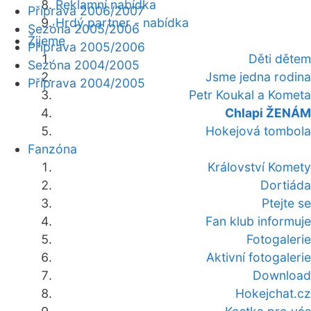
Reklamní nabídka
Příprava 2006/2007
Hrdý partner - nabídka
Sezóna 2005/2006
Žijeme
Příprava 2005/2006
Děti dětem
Sezóna 2004/2005
Jsme jedna rodina
Příprava 2004/2005
Petr Koukal a Kometa
Chlapi ŽENÁM
Hokejová tombola
Fanzóna
Království Komety
Dortiáda
Ptejte se
Fan klub informuje
Fotogalerie
Aktivní fotogalerie
Download
Hokejchat.cz