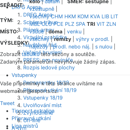
kolo
|
datum
|
SMĚR:
sestupně
|
SEŘADIT:
DRFG Arena
vzestupně
|
DRFG Arena
všechny
CHM
HKM
KOM
KVA
LIB
LIT
TÝM:
Schéma tribun
MBL
OLO
PCE
PLZ
SPA
TRI
VIT
ZLN
Plánek areny
MÍSTO:
všude
|
doma
|
venku
|
Virtuální prohlídka
všechny
|
remízy
|
výhry v prodl.
|
VÝSLEDKY:
Návštěvní řád
nájezdy
|
prodl. nebo náj.
|
s nulou
|
Veřejné bruslení
Zobrazit
tabulku
této sezóny a soutěže.
PRESS: pro novináře
Zadaným parametrům nevyhovuje žádný zápas.
Rozpis ledové plochy
Vstupenky
Permanentky 18/19
Vaše připomínky k této stránce uvítáme na
Přípravná utkání 18/19
webmaster
@esports.cz.
Vstupenky 18/19
Tweet
Uvolňování míst
Tipsport extraliga
Zvýhodněné
Přípravná utkání
On-line
Liga mistrů
A-tým