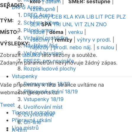
kolo
|
datum
|
SMĚR:
sestupně
|
SEŘADIT:
DRFG Arena
vzestupně
|
DRFG Arena
všechny
CEB
KLA
KVA
LIB
LIT
PCE
PLZ
TÝM:
Schéma tribun
SLA
SPA
TRI
UNL
VIT
ZLN
ZNO
Plánek areny
MÍSTO:
všude
|
doma
|
venku
|
Virtuální prohlídka
všechny
|
remízy
|
výhry v prodl.
|
VÝSLEDKY:
Návštěvní řád
nájezdy
|
prodl. nebo náj.
|
s nulou
|
Veřejné bruslení
Zobrazit
tabulku
této sezóny a soutěže.
PRESS: pro novináře
Zadaným parametrům nevyhovuje žádný zápas.
Rozpis ledové plochy
Vstupenky
Permanentky 18/19
Vaše připomínky k této stránce uvítáme na
Přípravná utkání 18/19
webmaster
@esports.cz.
Vstupenky 18/19
Tweet
Uvolňování míst
Tipsport extraliga
Zvýhodněné
Přípravná utkání
On-line
Liga mistrů
A-tým