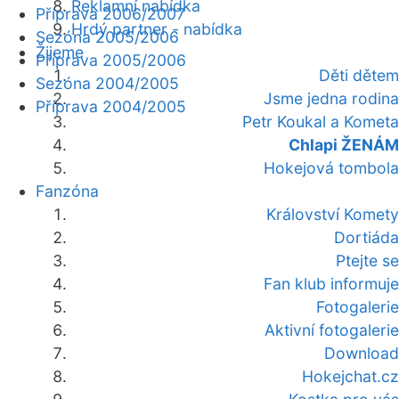
Reklamní nabídka
Příprava 2006/2007
Hrdý partner - nabídka
Sezóna 2005/2006
Žijeme
Příprava 2005/2006
Děti dětem
Sezóna 2004/2005
Jsme jedna rodina
Příprava 2004/2005
Petr Koukal a Kometa
Chlapi ŽENÁM
Hokejová tombola
Fanzóna
Království Komety
Dortiáda
Ptejte se
Fan klub informuje
Fotogalerie
Aktivní fotogalerie
Download
Hokejchat.cz