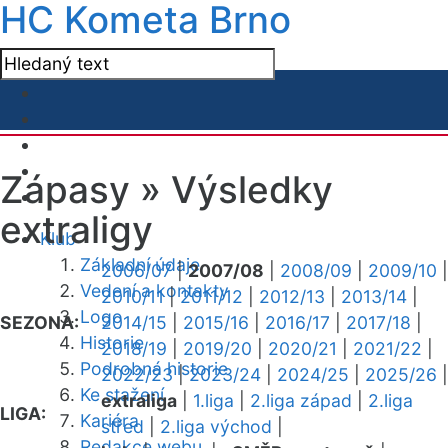
HC Kometa Brno
Zápasy »
Výsledky
extraligy
Klub
Základní údaje
2006/07
|
2007/08
|
2008/09
|
2009/10
|
Vedení a kontakty
2010/11
|
2011/12
|
2012/13
|
2013/14
|
Logo
SEZONA:
2014/15
|
2015/16
|
2016/17
|
2017/18
|
Historie
2018/19
|
2019/20
|
2020/21
|
2021/22
|
Podrobná historie
2022/23
|
2023/24
|
2024/25
|
2025/26
|
Ke stažení
extraliga
|
1.liga
|
2.liga západ
|
2.liga
LIGA:
Kariéra
střed
|
2.liga východ
|
Redakce webu