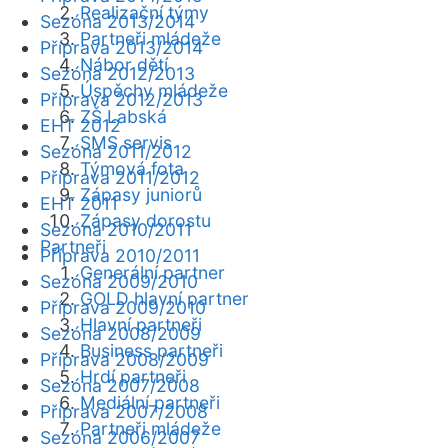
Realizační týmy
Sezóna 2013/2014
Partneři mládeže
Příprava 2013/2014
Nábor dětí
Sezóna 2012/2013
Úspěchy mládeže
Příprava 2012/2013
ZŠ Labská
EHT 2012
SMS servis
Sezóna 2011/2012
Týmová fota
Příprava 2011/2012
Zápasy juniorů
EHT 2011
Zápasy dorostu
Sezóna 2010/2011
Partneři
Příprava 2010/2011
Generální partner
Sezóna 2009/2010
GOLD hlavní partner
Příprava 2009/2010
Hlavní partneři
Sezóna 2008/2009
Business partneři
Příprava 2008/2009
Hrdí partneři
Sezóna 2007/2008
Mediální partneři
Příprava 2007/2008
Partneři mládeže
Sezóna 2006/2007