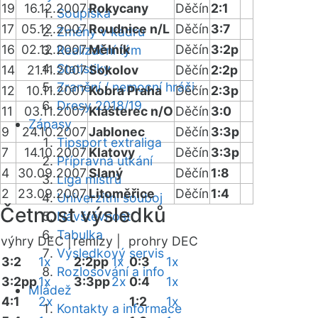
19
16.12.2007
Rokycany
Děčín
2:1
Soupiska
17
05.12.2007
Roudnice n/L
Děčín
3:7
Změny v kádru
16
02.12.2007
Mělník
Děčín
3:2p
Realizační tým
Statistiky
14
21.11.2007
Sokolov
Děčín
2:2p
Zranění / nemocní hráči
12
10.11.2007
Kobra Praha
Děčín
2:3p
Dresy 2018/19
11
03.11.2007
Klášterec n/O
Děčín
3:0
Zápasy
9
24.10.2007
Jablonec
Děčín
3:3p
Tipsport extraliga
7
14.10.2007
Klatovy
Děčín
3:3p
Přípravná utkání
4
30.09.2007
Slaný
Děčín
1:8
Liga mistrů
2
23.09.2007
Litoměřice
Děčín
1:4
Univerzitní souboj
Četnost výsledků
Návštěvnost
Tabulka
výhry DEC |
remízy |
prohry DEC
Výsledkový servis
3:2
1x
2:2pp
1x
0:3
1x
Rozlosování a info
3:2pp
1x
3:3pp
2x
0:4
1x
Mládež
4:1
2x
1:2
1x
Kontakty a informace