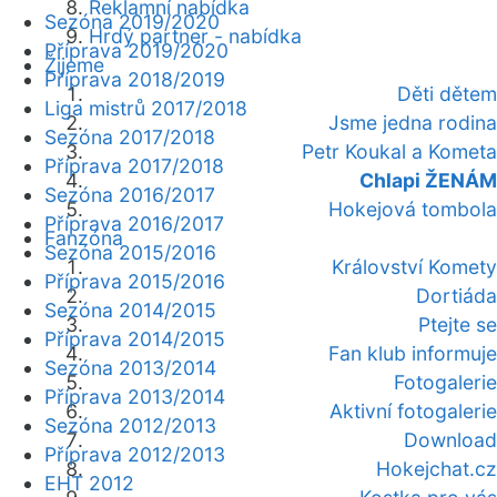
Reklamní nabídka
Sezóna 2019/2020
Hrdý partner - nabídka
Příprava 2019/2020
Žijeme
Příprava 2018/2019
Děti dětem
Liga mistrů 2017/2018
Jsme jedna rodina
Sezóna 2017/2018
Petr Koukal a Kometa
Příprava 2017/2018
Chlapi ŽENÁM
Sezóna 2016/2017
Hokejová tombola
Příprava 2016/2017
Fanzóna
Sezóna 2015/2016
Království Komety
Příprava 2015/2016
Dortiáda
Sezóna 2014/2015
Ptejte se
Příprava 2014/2015
Fan klub informuje
Sezóna 2013/2014
Fotogalerie
Příprava 2013/2014
Aktivní fotogalerie
Sezóna 2012/2013
Download
Příprava 2012/2013
Hokejchat.cz
EHT 2012