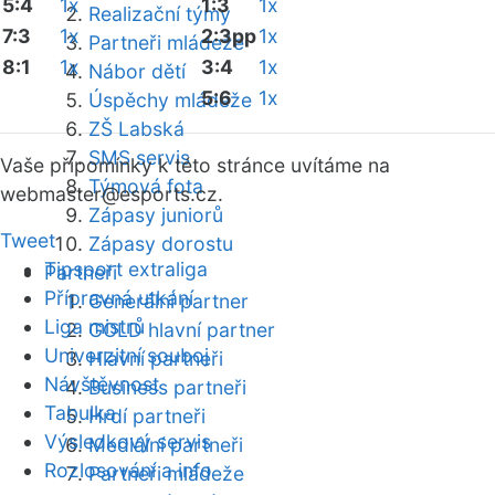
5:4
1x
1:3
1x
Realizační týmy
7:3
1x
2:3pp
1x
Partneři mládeže
8:1
1x
3:4
1x
Nábor dětí
5:6
1x
Úspěchy mládeže
ZŠ Labská
SMS servis
Vaše připomínky k této stránce uvítáme na
Týmová fota
webmaster
@esports.cz.
Zápasy juniorů
Tweet
Zápasy dorostu
Tipsport extraliga
Partneři
Přípravná utkání
Generální partner
Liga mistrů
GOLD hlavní partner
Univerzitní souboj
Hlavní partneři
Návštěvnost
Business partneři
Tabulka
Hrdí partneři
Výsledkový servis
Mediální partneři
Rozlosování a info
Partneři mládeže