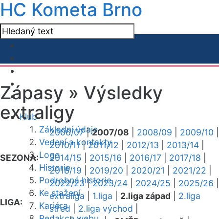
HC Kometa Brno
Zápasy »
Výsledky
extraligy
Klub
Základní údaje
2006/07
|
2007/08
|
2008/09
|
2009/10
|
Vedení a kontakty
2010/11
|
2011/12
|
2012/13
|
2013/14
|
Logo
SEZONA:
2014/15
|
2015/16
|
2016/17
|
2017/18
|
Historie
2018/19
|
2019/20
|
2020/21
|
2021/22
|
Podrobná historie
2022/23
|
2023/24
|
2024/25
|
2025/26
|
Ke stažení
extraliga
|
1.liga
|
2.liga západ
|
2.liga
LIGA:
Kariéra
střed
|
2.liga východ
|
Redakce webu