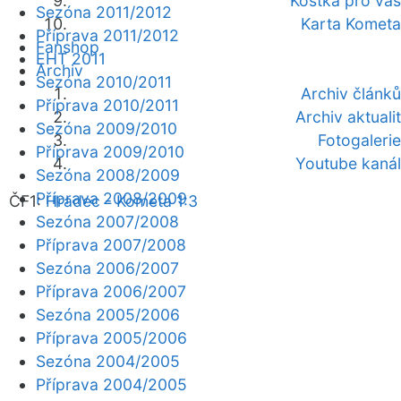
Kostka pro vás
Sezóna 2011/2012
Karta Kometa
Příprava 2011/2012
Fanshop
EHT 2011
Archiv
Sezóna 2010/2011
Archiv článků
Příprava 2010/2011
Archiv aktualit
Sezóna 2009/2010
Fotogalerie
Příprava 2009/2010
Youtube kanál
Sezóna 2008/2009
Příprava 2008/2009
ČF1:
Hradec - Kometa 1:3
Sezóna 2007/2008
Příprava 2007/2008
Sezóna 2006/2007
Příprava 2006/2007
Sezóna 2005/2006
Příprava 2005/2006
Sezóna 2004/2005
Příprava 2004/2005