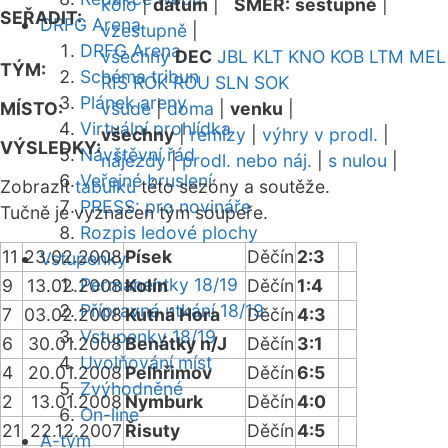
kolo
|
datum
|
SMĚR:
sestupně
|
SEŘADIT:
DRFG Arena
vzestupně
|
DRFG Arena
všechny
DEC
JBL
KLT
KNO
KOB
LTM
MEL
TÝM:
Schéma tribun
RIS
ROK
ROU
SLN
SOK
Plánek areny
MÍSTO:
všude
|
doma
|
venku
|
Virtuální prohlídka
všechny
|
remízy
|
výhry v prodl.
|
VÝSLEDKY:
Návštěvní řád
nájezdy
|
prodl. nebo náj.
|
s nulou
|
Veřejné bruslení
Zobrazit
tabulku
této sezóny a soutěže.
PRESS: pro novináře
Tučně je vyznačen tým soupeře.
Rozpis ledové plochy
11
23.02.2008
Písek
Děčín
2:3
Vstupenky
Permanentky 18/19
9
13.02.2008
Kolín
Děčín
1:4
Přípravná utkání 18/19
7
03.02.2008
Kutná Hora
Děčín
4:3
Vstupenky 18/19
6
30.01.2008
Benátky n/J
Děčín
3:1
Uvolňování míst
4
20.01.2008
Pelhřimov
Děčín
6:5
Zvýhodněné
2
13.01.2008
Nymburk
Děčín
4:0
On-line
21
22.12.2007
Řisuty
Děčín
4:5
A-tým