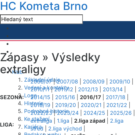
HC Kometa Brno
Zápasy »
Výsledky
extraligy
Klub
Základní údaje
2006/07
|
2007/08
|
2008/09
|
2009/10
|
Vedení a kontakty
2010/11
|
2011/12
|
2012/13
|
2013/14
|
Logo
SEZONA:
2014/15
|
2015/16
|
2016/17
|
2017/18
|
Historie
2018/19
|
2019/20
|
2020/21
|
2021/22
|
Podrobná historie
2022/23
|
2023/24
|
2024/25
|
2025/26
|
Ke stažení
extraliga
|
1.liga
|
2.liga západ
|
2.liga
LIGA:
Kariéra
střed
|
2.liga východ
|
Redakce webu