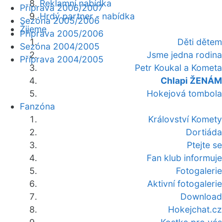
Reklamní nabídka
Příprava 2006/2007
Hrdý partner - nabídka
Sezóna 2005/2006
Žijeme
Příprava 2005/2006
Děti dětem
Sezóna 2004/2005
Jsme jedna rodina
Příprava 2004/2005
Petr Koukal a Kometa
Chlapi ŽENÁM
Hokejová tombola
Fanzóna
Království Komety
Dortiáda
Ptejte se
Fan klub informuje
Fotogalerie
Aktivní fotogalerie
Download
Hokejchat.cz