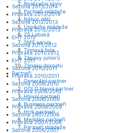
Realizační týmy
Sezóna 2013/2014
Partneři mládeže
Příprava 2013/2014
Nábor dětí
Sezóna 2012/2013
Úspěchy mládeže
Příprava 2012/2013
ZŠ Labská
EHT 2012
SMS servis
Sezóna 2011/2012
Týmová fota
Příprava 2011/2012
Zápasy juniorů
EHT 2011
Zápasy dorostu
Sezóna 2010/2011
Partneři
Příprava 2010/2011
Generální partner
Sezóna 2009/2010
GOLD hlavní partner
Příprava 2009/2010
Hlavní partneři
Sezóna 2008/2009
Business partneři
Příprava 2008/2009
Hrdí partneři
Sezóna 2007/2008
Mediální partneři
Příprava 2007/2008
Partneři mládeže
Sezóna 2006/2007