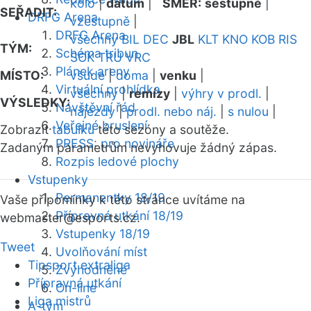
kolo
|
datum
|
SMĚR:
sestupně
|
SEŘADIT:
DRFG Arena
vzestupně
|
DRFG Arena
všechny
BIL
DEC
JBL
KLT
KNO
KOB
RIS
TÝM:
Schéma tribun
SOK
TRU
VRC
Plánek areny
MÍSTO:
všude
|
doma
|
venku
|
Virtuální prohlídka
všechny
|
remízy
|
výhry v prodl.
|
VÝSLEDKY:
Návštěvní řád
nájezdy
|
prodl. nebo náj.
|
s nulou
|
Veřejné bruslení
Zobrazit
tabulku
této sezóny a soutěže.
PRESS: pro novináře
Zadaným parametrům nevyhovuje žádný zápas.
Rozpis ledové plochy
Vstupenky
Permanentky 18/19
Vaše připomínky k této stránce uvítáme na
Přípravná utkání 18/19
webmaster
@esports.cz.
Vstupenky 18/19
Tweet
Uvolňování míst
Tipsport extraliga
Zvýhodněné
Přípravná utkání
On-line
Liga mistrů
A-tým