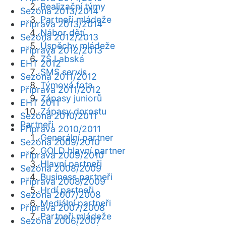
Realizační týmy
Sezóna 2013/2014
Partneři mládeže
Příprava 2013/2014
Nábor dětí
Sezóna 2012/2013
Úspěchy mládeže
Příprava 2012/2013
ZŠ Labská
EHT 2012
SMS servis
Sezóna 2011/2012
Týmová fota
Příprava 2011/2012
Zápasy juniorů
EHT 2011
Zápasy dorostu
Sezóna 2010/2011
Partneři
Příprava 2010/2011
Generální partner
Sezóna 2009/2010
GOLD hlavní partner
Příprava 2009/2010
Hlavní partneři
Sezóna 2008/2009
Business partneři
Příprava 2008/2009
Hrdí partneři
Sezóna 2007/2008
Mediální partneři
Příprava 2007/2008
Partneři mládeže
Sezóna 2006/2007