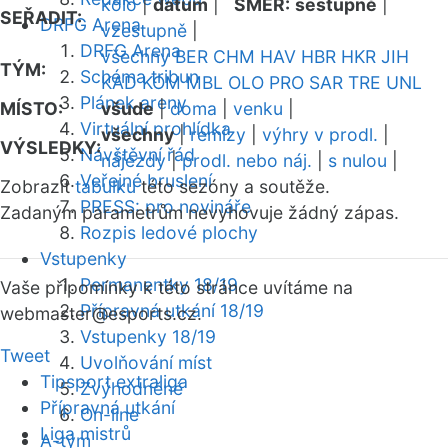
kolo
|
datum
|
SMĚR:
sestupně
|
SEŘADIT:
DRFG Arena
vzestupně
|
DRFG Arena
všechny
BER
CHM
HAV
HBR
HKR
JIH
TÝM:
Schéma tribun
KAD
KOM
MBL
OLO
PRO
SAR
TRE
UNL
Plánek areny
MÍSTO:
všude
|
doma
|
venku
|
Virtuální prohlídka
všechny
|
remízy
|
výhry v prodl.
|
VÝSLEDKY:
Návštěvní řád
nájezdy
|
prodl. nebo náj.
|
s nulou
|
Veřejné bruslení
Zobrazit
tabulku
této sezóny a soutěže.
PRESS: pro novináře
Zadaným parametrům nevyhovuje žádný zápas.
Rozpis ledové plochy
Vstupenky
Permanentky 18/19
Vaše připomínky k této stránce uvítáme na
Přípravná utkání 18/19
webmaster
@esports.cz.
Vstupenky 18/19
Tweet
Uvolňování míst
Tipsport extraliga
Zvýhodněné
Přípravná utkání
On-line
Liga mistrů
A-tým