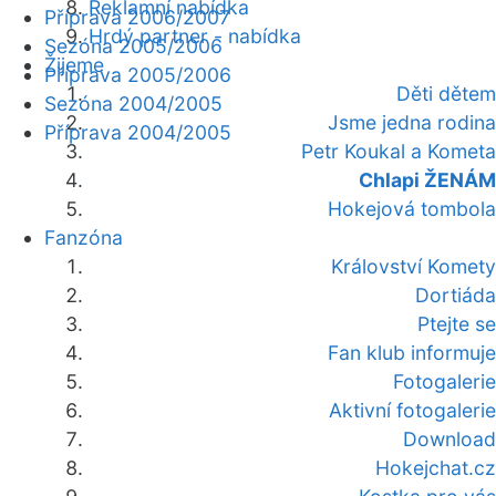
Reklamní nabídka
Příprava 2006/2007
Hrdý partner - nabídka
Sezóna 2005/2006
Žijeme
Příprava 2005/2006
Děti dětem
Sezóna 2004/2005
Jsme jedna rodina
Příprava 2004/2005
Petr Koukal a Kometa
Chlapi ŽENÁM
Hokejová tombola
Fanzóna
Království Komety
Dortiáda
Ptejte se
Fan klub informuje
Fotogalerie
Aktivní fotogalerie
Download
Hokejchat.cz