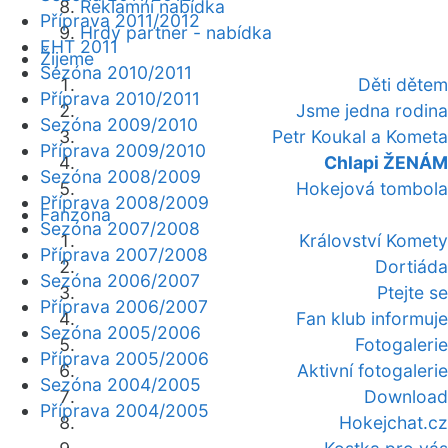
Reklamní nabídka
Příprava 2011/2012
Hrdý partner - nabídka
EHT 2011
Žijeme
Sezóna 2010/2011
Děti dětem
Příprava 2010/2011
Jsme jedna rodina
Sezóna 2009/2010
Petr Koukal a Kometa
Příprava 2009/2010
Chlapi ŽENÁM
Sezóna 2008/2009
Hokejová tombola
Příprava 2008/2009
Fanzóna
Sezóna 2007/2008
Království Komety
Příprava 2007/2008
Dortiáda
Sezóna 2006/2007
Ptejte se
Příprava 2006/2007
Fan klub informuje
Sezóna 2005/2006
Fotogalerie
Příprava 2005/2006
Aktivní fotogalerie
Sezóna 2004/2005
Download
Příprava 2004/2005
Hokejchat.cz