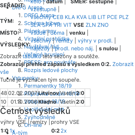
kolo
|
datum
|
SMĚR:
sestupně
|
SEŘADIT:
DRFG Arena
vzestupně
|
DRFG Arena
všechny
CEB
KLA
KVA
LIB
LIT
PCE
PLZ
TÝM:
Schéma tribun
SLA
SPA
TRI
VIT
VSE
ZLN
ZNO
Plánek areny
MÍSTO:
všude
|
doma
|
venku
|
Virtuální prohlídka
všechny
|
remízy
|
výhry v prodl.
|
VÝSLEDKY:
Návštěvní řád
nájezdy
|
prodl. nebo náj.
|
s nulou
|
Veřejné bruslení
Zobrazit
tabulku
této sezóny a soutěže.
PRESS: pro novináře
Zobrazuji přehled zápasů s výsledkem 0:2.
Zobrazit
Rozpis ledové plochy
vše
Vstupenky
Tučně je vyznačen tým soupeře.
Permanentky 18/19
48
02.02.2007
Litvínov
Vsetín
2:0
Přípravná utkání 18/19
Vstupenky 18/19
10
01.10.2006
Kladno
Vsetín
2:0
Četnost výsledků
Uvolňování míst
Zvýhodněné
výhry VSE |
remízy |
prohry VSE
On-line
1:0
1x
0:2
2x
A-tým