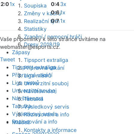
2:0
1x
0:4
3x
Soupiska
0:6
1x
Změny v kádru
0:7
1x
Realizační tým
Statistiky
Zranění / nemocní hráči
Vaše připomínky k této stránce uvítáme na
Dresy 2018/19
webmaster
@esports.cz.
Zápasy
Tweet
Tipsport extraliga
Tipsport extraliga
Přípravná utkání
Přípravná utkání
Liga mistrů
Liga mistrů
Univerzitní souboj
Univerzitní souboj
Návštěvnost
Návštěvnost
Tabulka
Tabulka
Výsledkový servis
Výsledkový servis
Rozlosování a info
Rozlosování a info
Mládež
Kontakty a informace