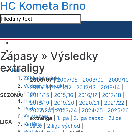
HC Kometa Brno
Zápasy »
Výsledky
extraligy
Klub
Základní údaje
2006/07
|
2007/08
|
2008/09
|
2009/10
|
Vedení a kontakty
2010/11
|
2011/12
|
2012/13
|
2013/14
|
Logo
SEZONA:
2014/15
|
2015/16
|
2016/17
|
2017/18
|
Historie
2018/19
|
2019/20
|
2020/21
|
2021/22
|
Podrobná historie
2022/23
|
2023/24
|
2024/25
|
2025/26
|
Ke stažení
extraliga
|
1.liga
|
2.liga západ
|
2.liga
LIGA:
Kariéra
střed
|
2.liga východ
|
Redakce webu