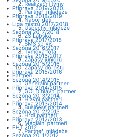
Sezóna 2019/2020
Realizační týmy
Příprava 2019/2020
Partneři mládeže
Příprava 2018/2019
Nábor dětí
Liga mistrů 2017/2018
Úspěchy mládeže
Sezóna 2017/2018
ZŠ Labská
Příprava 2017/2018
SMS servis
Sezóna 2016/2017
Týmová fota
Příprava 2016/2017
Zápasy juniorů
Sezóna 2015/2016
Zápasy dorostu
Příprava 2015/2016
Partneři
Sezóna 2014/2015
Generální partner
Příprava 2014/2015
GOLD hlavní partner
Sezóna 2013/2014
Hlavní partneři
Příprava 2013/2014
Business partneři
Sezóna 2012/2013
Hrdí partneři
Příprava 2012/2013
Mediální partneři
EHT 2012
Partneři mládeže
Sezóna 2011/2012