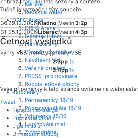
Zobrazit
tabulku
této sezóny a soutěže.
Kariéra
Tučně je vyznačen tým soupeře.
Redakce webu
DRFG Arena
36
29.12.2006
Kladno
Vsetín
3:2p
DRFG Arena
31
05.12.2006
Liberec
Vsetín
4:3p
Schéma tribun
Četnost výsledků
Plánek areny
Virtuální prohlídka
výhry VSE |
remízy |
prohry VSE
Návštěvní řád
2:3pp
1x
Veřejné bruslení
3:4pp
1x
PRESS: pro novináře
Rozpis ledové plochy
Vaše připomínky k této stránce uvítáme na webmaste
Vstupenky
Permanentky 18/19
Tweet
Přípravná utkání 18/19
Tipsport extraliga
Vstupenky 18/19
Přípravná utkání
Uvolňování míst
Liga mistrů
Zvýhodněné
Univerzitní souboj