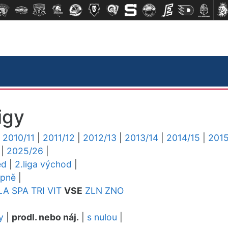
igy
|
2010/11
|
2011/12
|
2012/13
|
2013/14
|
2014/15
|
2015
|
2025/26
|
ed
|
2.liga východ
|
upně
|
LA
SPA
TRI
VIT
VSE
ZLN
ZNO
y
|
prodl. nebo náj.
|
s nulou
|