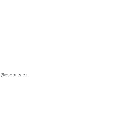
r
@esports.cz.