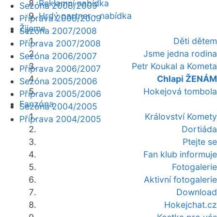
Reklamní nabídka
Sezóna 2008/2009
Hrdý partner - nabídka
Příprava 2008/2009
Žijeme
Sezóna 2007/2008
Děti dětem
Příprava 2007/2008
Jsme jedna rodina
Sezóna 2006/2007
Petr Koukal a Kometa
Příprava 2006/2007
Chlapi ŽENÁM
Sezóna 2005/2006
Hokejová tombola
Příprava 2005/2006
Fanzóna
Sezóna 2004/2005
Království Komety
Příprava 2004/2005
Dortiáda
Ptejte se
Fan klub informuje
Fotogalerie
Aktivní fotogalerie
Download
Hokejchat.cz