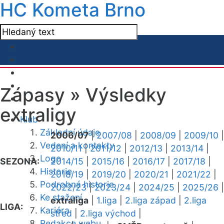
HC Kometa Brno
Zápasy »
Výsledky
extraligy
Klub
Základní údaje
2006/07
|
2007/08
|
2008/09
|
2009/10
|
Vedení a kontakty
2010/11
|
2011/12
|
2012/13
|
2013/14
|
Logo
SEZONA:
2014/15
|
2015/16
|
2016/17
|
2017/18
|
Historie
2018/19
|
2019/20
|
2020/21
|
2021/22
|
Podrobná historie
2022/23
|
2023/24
|
2024/25
|
2025/26
|
Ke stažení
extraliga
|
1.liga
|
2.liga západ
|
2.liga
LIGA:
Kariéra
střed
|
2.liga východ
|
Redakce webu