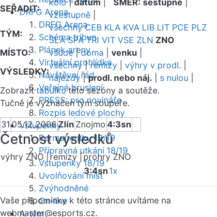
kolo
|
datum
|
SMĚR:
sestupně
|
SEŘADIT:
DRFG Arena
vzestupně
|
DRFG Arena
všechny
CEB
KLA
KVA
LIB
LIT
PCE
PLZ
TÝM:
Schéma tribun
SLA
SPA
TRI
VIT
VSE
ZLN
ZNO
Plánek areny
MÍSTO:
všude
|
doma
|
venku
|
Virtuální prohlídka
všechny
|
remízy
|
výhry v prodl.
|
VÝSLEDKY:
Návštěvní řád
nájezdy
|
prodl. nebo náj.
|
s nulou
|
Veřejné bruslení
Zobrazit
tabulku
této sezóny a soutěže.
PRESS: pro novináře
Tučně je vyznačen tým soupeře.
Rozpis ledové plochy
31
05.12.2006
Zlín
Znojmo
4:3sn
Vstupenky
Četnost výsledků
Permanentky 18/19
Přípravná utkání 18/19
výhry ZNO |
remízy |
prohry ZNO
Vstupenky 18/19
3:4sn
1x
Uvolňování míst
Zvýhodněné
Vaše připomínky k této stránce uvítáme na
On-line
webmaster
@esports.cz.
A-tým