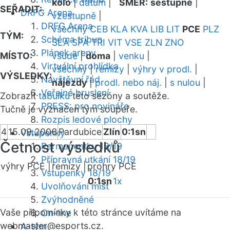
kolo
|
datum
|
SMĚR:
sestupně
|
SEŘADIT:
DRFG Arena
vzestupně
|
DRFG Arena
všechny
CEB
KLA
KVA
LIB
LIT
PCE
PLZ
TÝM:
Schéma tribun
SLA
SPA
TRI
VIT
VSE
ZLN
ZNO
Plánek areny
MÍSTO:
všude
|
doma
|
venku
|
Virtuální prohlídka
všechny
|
remízy
|
výhry v prodl.
|
VÝSLEDKY:
Návštěvní řád
nájezdy
|
prodl. nebo náj.
|
s nulou
|
Veřejné bruslení
Zobrazit
tabulku
této sezóny a soutěže.
PRESS: pro novináře
Tučně je vyznačen tým soupeře.
Rozpis ledové plochy
4
15.09.2006
Pardubice
Zlín
0:1sn
Vstupenky
Četnost výsledků
Permanentky 18/19
Přípravná utkání 18/19
výhry PCE |
remízy |
prohry PCE
Vstupenky 18/19
0:1sn
1x
Uvolňování míst
Zvýhodněné
Vaše připomínky k této stránce uvítáme na
On-line
webmaster
@esports.cz.
A-tým