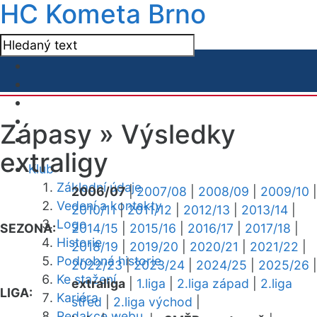
HC Kometa Brno
Zápasy »
Výsledky
extraligy
Klub
Základní údaje
2006/07
|
2007/08
|
2008/09
|
2009/10
|
Vedení a kontakty
2010/11
|
2011/12
|
2012/13
|
2013/14
|
Logo
SEZONA:
2014/15
|
2015/16
|
2016/17
|
2017/18
|
Historie
2018/19
|
2019/20
|
2020/21
|
2021/22
|
Podrobná historie
2022/23
|
2023/24
|
2024/25
|
2025/26
|
Ke stažení
extraliga
|
1.liga
|
2.liga západ
|
2.liga
LIGA:
Kariéra
střed
|
2.liga východ
|
Redakce webu