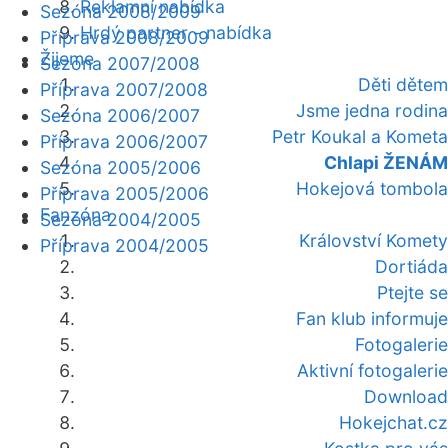
Reklamní nabídka
Sezóna 2008/2009
Hrdý partner - nabídka
Příprava 2008/2009
Žijeme
Sezóna 2007/2008
Děti dětem
Příprava 2007/2008
Jsme jedna rodina
Sezóna 2006/2007
Petr Koukal a Kometa
Příprava 2006/2007
Chlapi ŽENÁM
Sezóna 2005/2006
Hokejová tombola
Příprava 2005/2006
Fanzóna
Sezóna 2004/2005
Království Komety
Příprava 2004/2005
Dortiáda
Ptejte se
Fan klub informuje
Fotogalerie
Aktivní fotogalerie
Download
Hokejchat.cz