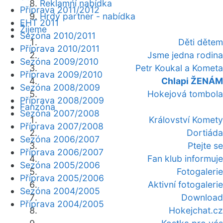
Reklamní nabídka
Příprava 2011/2012
Hrdý partner - nabídka
EHT 2011
Žijeme
Sezóna 2010/2011
Děti dětem
Příprava 2010/2011
Jsme jedna rodina
Sezóna 2009/2010
Petr Koukal a Kometa
Příprava 2009/2010
Chlapi ŽENÁM
Sezóna 2008/2009
Hokejová tombola
Příprava 2008/2009
Fanzóna
Sezóna 2007/2008
Království Komety
Příprava 2007/2008
Dortiáda
Sezóna 2006/2007
Ptejte se
Příprava 2006/2007
Fan klub informuje
Sezóna 2005/2006
Fotogalerie
Příprava 2005/2006
Aktivní fotogalerie
Sezóna 2004/2005
Download
Příprava 2004/2005
Hokejchat.cz