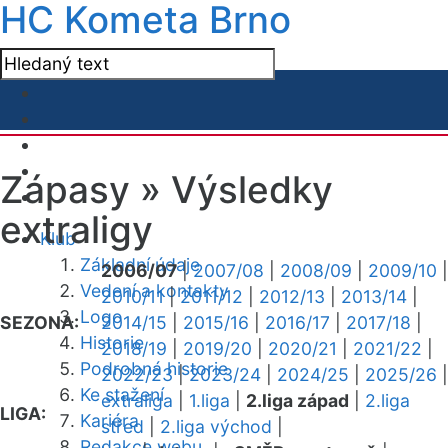
HC Kometa Brno
Zápasy »
Výsledky
extraligy
Klub
Základní údaje
2006/07
|
2007/08
|
2008/09
|
2009/10
|
Vedení a kontakty
2010/11
|
2011/12
|
2012/13
|
2013/14
|
Logo
SEZONA:
2014/15
|
2015/16
|
2016/17
|
2017/18
|
Historie
2018/19
|
2019/20
|
2020/21
|
2021/22
|
Podrobná historie
2022/23
|
2023/24
|
2024/25
|
2025/26
|
Ke stažení
extraliga
|
1.liga
|
2.liga západ
|
2.liga
LIGA:
Kariéra
střed
|
2.liga východ
|
Redakce webu