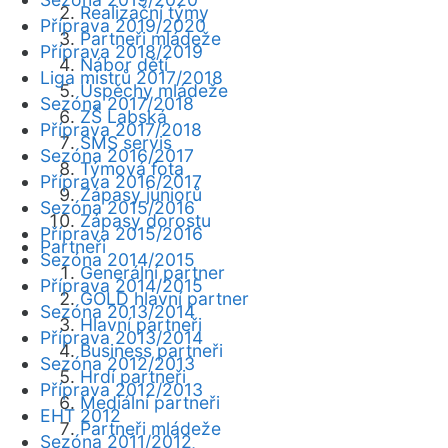
Realizační týmy
Příprava 2019/2020
Partneři mládeže
Příprava 2018/2019
Nábor dětí
Liga mistrů 2017/2018
Úspěchy mládeže
Sezóna 2017/2018
ZŠ Labská
Příprava 2017/2018
SMS servis
Sezóna 2016/2017
Týmová fota
Příprava 2016/2017
Zápasy juniorů
Sezóna 2015/2016
Zápasy dorostu
Příprava 2015/2016
Partneři
Sezóna 2014/2015
Generální partner
Příprava 2014/2015
GOLD hlavní partner
Sezóna 2013/2014
Hlavní partneři
Příprava 2013/2014
Business partneři
Sezóna 2012/2013
Hrdí partneři
Příprava 2012/2013
Mediální partneři
EHT 2012
Partneři mládeže
Sezóna 2011/2012