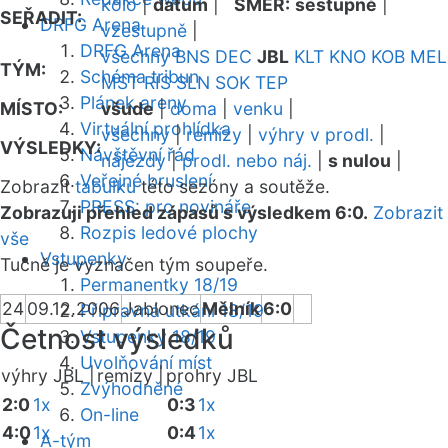
kolo
|
datum
|
SMĚR:
sestupně
|
SEŘADIT:
DRFG Arena
vzestupně
|
DRFG Arena
všechny
BNS
DEC
JBL
KLT
KNO
KOB
MEL
TÝM:
Schéma tribun
MST
RIS
SLN
SOK
TEP
Plánek areny
MÍSTO:
všude
|
doma
|
venku
|
Virtuální prohlídka
všechny
|
remízy
|
výhry v prodl.
|
VÝSLEDKY:
Návštěvní řád
nájezdy
|
prodl. nebo náj.
|
s nulou
|
Veřejné bruslení
Zobrazit
tabulku
této sezóny a soutěže.
PRESS: pro novináře
Zobrazuji přehled zápasů s výsledkem 6:0.
Zobrazit
Rozpis ledové plochy
vše
Vstupenky
Tučně je vyznačen tým soupeře.
Permanentky 18/19
24
09.12.2006
Jablonec
Mělník
6:0
Přípravná utkání 18/19
Četnost výsledků
Vstupenky 18/19
Uvolňování míst
výhry JBL |
remízy |
prohry JBL
Zvýhodněné
2:0
1x
0:3
1x
On-line
4:0
1x
0:4
1x
A-tým