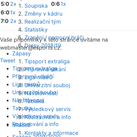
5:0
2x
0:6
1x
Soupiska
6:0
1x
Změny v kádru
7:0
2x
Realizační tým
Statistiky
Zranění / nemocní hráči
Vaše připomínky k této stránce uvítáme na
Dresy 2018/19
webmaster
@esports.cz.
Zápasy
Tweet
Tipsport extraliga
Tipsport extraliga
Přípravná utkání
Přípravná utkání
Liga mistrů
Liga mistrů
Univerzitní souboj
Univerzitní souboj
Návštěvnost
Návštěvnost
Tabulka
Tabulka
Výsledkový servis
Výsledkový servis
Rozlosování a info
Rozlosování a info
Mládež
Kontakty a informace
Sezóna 2019/2020