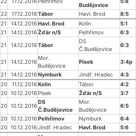
22
17.12.2016
Pelhřimov
5:8
Budějovice
22
17.12.2016
Tábor
Havl. Brod
8:5
21
14.12.2016
Havl. Brod
Kolín
5:1
21
14.12.2016
Žďár n/S
Pelhřimov
6:3
DS
21
14.12.2016
Tábor
6:3
Č.Budějovice
Mor.
21
14.12.2016
Písek
3:4p
Budějovice
21
14.12.2016
Nymburk
Jindř. Hradec
4:3
20
11.12.2016
Kolín
Tábor
4:2
20
10.12.2016
Písek
Žďár n/S
3:7
DS
Mor.
20
10.12.2016
6:5
Č.Budějovice
Budějovice
20
10.12.2016
Pelhřimov
Nymburk
6:4
20
10.12.2016
Jindř. Hradec
Havl. Brod
5:6