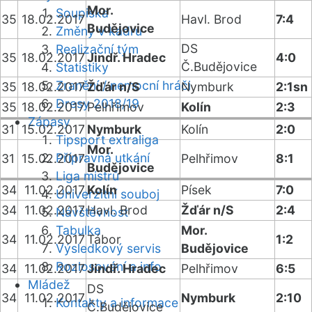
Mor.
Soupiska
35
18.02.2017
Havl. Brod
7:4
Budějovice
Změny v kádru
DS
Realizační tým
35
18.02.2017
Jindř. Hradec
4:0
Č.Budějovice
Statistiky
Zranění / nemocní hráči
35
18.02.2017
Žďár n/S
Nymburk
2:1sn
Dresy 2018/19
35
18.02.2017
Pelhřimov
Kolín
2:3
Zápasy
31
15.02.2017
Nymburk
Kolín
2:0
Tipsport extraliga
Mor.
Přípravná utkání
31
15.02.2017
Pelhřimov
8:1
Budějovice
Liga mistrů
34
11.02.2017
Kolín
Písek
7:0
Univerzitní souboj
34
11.02.2017
Havl. Brod
Žďár n/S
2:4
Návštěvnost
Tabulka
Mor.
34
11.02.2017
Tábor
1:2
Výsledkový servis
Budějovice
Rozlosování a info
34
11.02.2017
Jindř. Hradec
Pelhřimov
6:5
Mládež
DS
34
11.02.2017
Nymburk
2:10
Kontakty a informace
Č.Budějovice