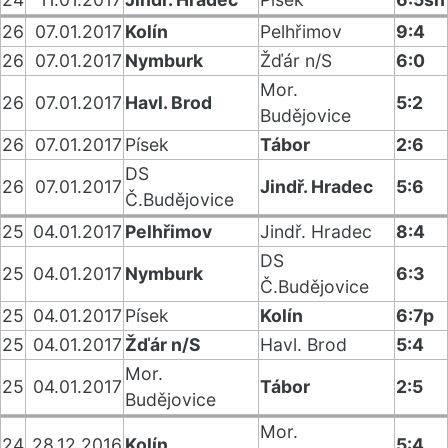
26
07.01.2017
Kolín
Pelhřimov
9:4
26
07.01.2017
Nymburk
Žďár n/S
6:0
Mor.
26
07.01.2017
Havl. Brod
5:2
Budějovice
26
07.01.2017
Písek
Tábor
2:6
DS
26
07.01.2017
Jindř. Hradec
5:6
Č.Budějovice
25
04.01.2017
Pelhřimov
Jindř. Hradec
8:4
DS
25
04.01.2017
Nymburk
6:3
Č.Budějovice
25
04.01.2017
Písek
Kolín
6:7p
25
04.01.2017
Žďár n/S
Havl. Brod
5:4
Mor.
25
04.01.2017
Tábor
2:5
Budějovice
Mor.
24
28.12.2016
Kolín
5:4