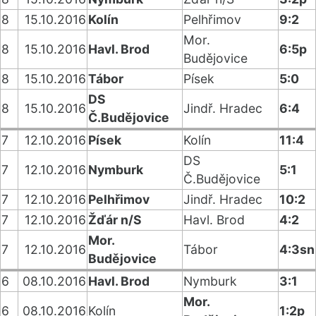
8
15.10.2016
Kolín
Pelhřimov
9:2
Mor.
8
15.10.2016
Havl. Brod
6:5p
Budějovice
8
15.10.2016
Tábor
Písek
5:0
DS
8
15.10.2016
Jindř. Hradec
6:4
Č.Budějovice
7
12.10.2016
Písek
Kolín
11:4
DS
7
12.10.2016
Nymburk
5:1
Č.Budějovice
7
12.10.2016
Pelhřimov
Jindř. Hradec
10:2
7
12.10.2016
Žďár n/S
Havl. Brod
4:2
Mor.
7
12.10.2016
Tábor
4:3sn
Budějovice
6
08.10.2016
Havl. Brod
Nymburk
3:1
Mor.
6
08.10.2016
Kolín
1:2p