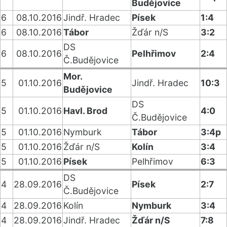
Budějovice
6
08.10.2016
Jindř. Hradec
Písek
1:4
6
08.10.2016
Tábor
Žďár n/S
3:2
DS
6
08.10.2016
Pelhřimov
2:4
Č.Budějovice
Mor.
5
01.10.2016
Jindř. Hradec
10:3
Budějovice
DS
5
01.10.2016
Havl. Brod
4:0
Č.Budějovice
5
01.10.2016
Nymburk
Tábor
3:4p
5
01.10.2016
Žďár n/S
Kolín
3:4
5
01.10.2016
Písek
Pelhřimov
6:3
DS
4
28.09.2016
Písek
2:7
Č.Budějovice
4
28.09.2016
Kolín
Nymburk
3:4
4
28.09.2016
Jindř. Hradec
Žďár n/S
7:8