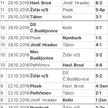
11
29.10.2016
Havl. Brod
Jindř. Hradec
8:2
11
29.10.2016
Žďár n/S
Písek
5:4p
11
29.10.2016
Tábor
Kolín
3:1
DS
10
26.10.2016
Kolín
3:1
Č.Budějovice
10
26.10.2016
Písek
Nymburk
1:5
10
26.10.2016
Jindř. Hradec
Tábor
4:1
Mor.
10
26.10.2016
Žďár n/S
3:2
Budějovice
10
26.10.2016
Pelhřimov
Havl. Brod
4:6
DS
9
22.10.2016
Žďár n/S
5:2
Č.Budějovice
9
22.10.2016
Písek
Havl. Brod
4:3sn
9
22.10.2016
Pelhřimov
Tábor
2:1
9
22.10.2016
Jindř. Hradec
Kolín
1:2sn
8
15.10.2016
Nymburk
Žďár n/S
3:2p