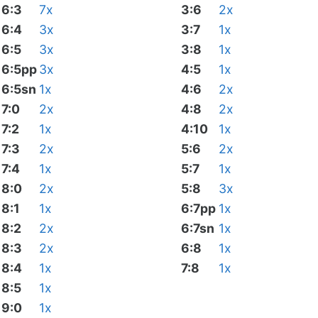
6:3
7x
3:6
2x
6:4
3x
3:7
1x
6:5
3x
3:8
1x
6:5pp
3x
4:5
1x
6:5sn
1x
4:6
2x
7:0
2x
4:8
2x
7:2
1x
4:10
1x
7:3
2x
5:6
2x
7:4
1x
5:7
1x
8:0
2x
5:8
3x
8:1
1x
6:7pp
1x
8:2
2x
6:7sn
1x
8:3
2x
6:8
1x
8:4
1x
7:8
1x
8:5
1x
9:0
1x