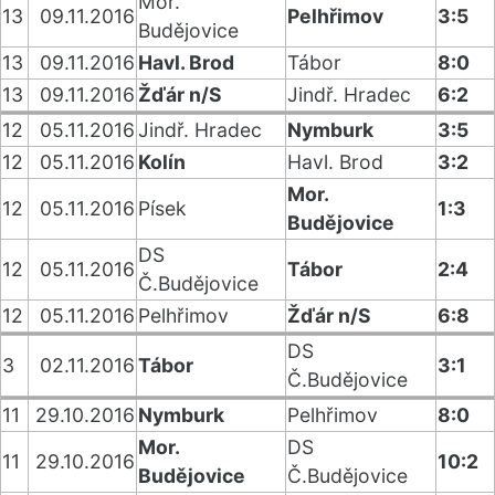
Mor.
13
09.11.2016
Pelhřimov
3:5
Budějovice
13
09.11.2016
Havl. Brod
Tábor
8:0
13
09.11.2016
Žďár n/S
Jindř. Hradec
6:2
12
05.11.2016
Jindř. Hradec
Nymburk
3:5
12
05.11.2016
Kolín
Havl. Brod
3:2
Mor.
12
05.11.2016
Písek
1:3
Budějovice
DS
12
05.11.2016
Tábor
2:4
Č.Budějovice
12
05.11.2016
Pelhřimov
Žďár n/S
6:8
DS
3
02.11.2016
Tábor
3:1
Č.Budějovice
11
29.10.2016
Nymburk
Pelhřimov
8:0
Mor.
DS
11
29.10.2016
10:2
Budějovice
Č.Budějovice