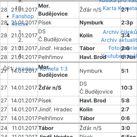
Kostka pro vás
Mor.
Karta Kometa
28
21.01.2017
Žďár n/S
2:1
Budějovice
Fanshop
28
21.01.2017
Písek
Nymburk
2:3p
Archiv
DS
Archiv článků
28
21.01.2017
Kolín
3:4
Č.Budějovice
Archiv aktualit
Fotogalerie
28
21.01.2017
Jindř. Hradec
Tábor
2:6
Youtube kanál
28
21.01.2017
Pelhřimov
Havl. Brod
6:7sn
Mor.
ČF1:
Hradec - Kometa 1:3
27
14.01.2017
Nymburk
5:1
Budějovice
DS
27
14.01.2017
Žďár n/S
10:3
Č.Budějovice
27
14.01.2017
Písek
Havl. Brod
5:8
27
14.01.2017
Jindř. Hradec
Kolín
2:7
27
14.01.2017
Pelhřimov
Tábor
0:6
24
11.01.2017
Tábor
Žďár n/S
3:0
24
11.01.2017
Jindř. Hradec
Písek
6:5sn