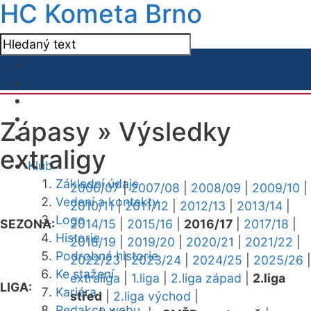
HC Kometa Brno
Zápasy »
Výsledky
extraligy
Klub
Základní údaje
2006/07
|
2007/08
|
2008/09
|
2009/10
|
Vedení a kontakty
2010/11
|
2011/12
|
2012/13
|
2013/14
|
Logo
SEZONA:
2014/15
|
2015/16
|
2016/17
|
2017/18
|
Historie
2018/19
|
2019/20
|
2020/21
|
2021/22
|
Podrobná historie
2022/23
|
2023/24
|
2024/25
|
2025/26
|
Ke stažení
extraliga
|
1.liga
|
2.liga západ
|
2.liga
LIGA:
Kariéra
střed
|
2.liga východ
|
Redakce webu