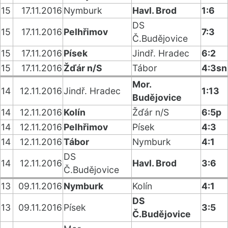
15
17.11.2016
Nymburk
Havl. Brod
1:6
DS
15
17.11.2016
Pelhřimov
7:3
Č.Budějovice
15
17.11.2016
Písek
Jindř. Hradec
6:2
15
17.11.2016
Žďár n/S
Tábor
4:3sn
Mor.
14
12.11.2016
Jindř. Hradec
1:13
Budějovice
14
12.11.2016
Kolín
Žďár n/S
6:5p
14
12.11.2016
Pelhřimov
Písek
4:3
14
12.11.2016
Tábor
Nymburk
4:1
DS
14
12.11.2016
Havl. Brod
3:6
Č.Budějovice
13
09.11.2016
Nymburk
Kolín
4:1
DS
13
09.11.2016
Písek
3:5
Č.Budějovice