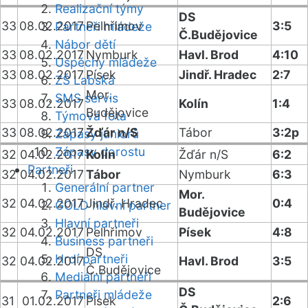
Realizační týmy
DS
33
08.02.2017
Pelhřimov
3:5
Partneři mládeže
Č.Budějovice
Nábor dětí
33
08.02.2017
Nymburk
Havl. Brod
4:10
Úspěchy mládeže
33
08.02.2017
Písek
Jindř. Hradec
2:7
ZŠ Labská
Mor.
SMS servis
33
08.02.2017
Kolín
1:4
Budějovice
Týmová fota
33
08.02.2017
Žďár n/S
Tábor
3:2p
Zápasy juniorů
Zápasy dorostu
32
04.02.2017
Kolín
Žďár n/S
6:2
Partneři
32
04.02.2017
Tábor
Nymburk
6:3
Generální partner
Mor.
32
04.02.2017
Jindř. Hradec
0:4
GOLD hlavní partner
Budějovice
Hlavní partneři
32
04.02.2017
Pelhřimov
Písek
4:8
Business partneři
DS
Hrdí partneři
32
04.02.2017
Havl. Brod
3:5
Č.Budějovice
Mediální partneři
DS
Partneři mládeže
31
01.02.2017
Písek
2:6