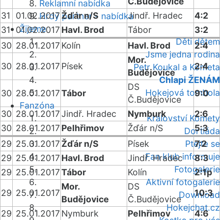
Č.Budějovice
Reklamní nabídka
31
01.02.2017
Žďár n/S
Jindř. Hradec
4:2
Hrdý partner - nabídka
Žijeme
31
01.02.2017
Havl. Brod
Tábor
3:2
Děti dětem
30
28.01.2017
Kolín
Havl. Brod
2:4
Jsme jedna rodina
Mor.
30
28.01.2017
Písek
2:4
Petr Koukal a Kometa
Budějovice
Chlapi ŽENÁM
DS
Hokejová tombola
30
28.01.2017
Tábor
9:0
Č.Budějovice
Fanzóna
30
28.01.2017
Jindř. Hradec
Nymburk
2:6
Království Komety
30
28.01.2017
Pelhřimov
Žďár n/S
5:3
Dortiáda
29
25.01.2017
Žďár n/S
Písek
Ptejte se
7:2
Fan klub informuje
29
25.01.2017
Havl. Brod
Jindř. Hradec
8:3
Fotogalerie
29
25.01.2017
Tábor
Kolín
2:1p
Aktivní fotogalerie
Mor.
DS
29
25.01.2017
10:3
Download
Budějovice
Č.Budějovice
Hokejchat.cz
29
25.01.2017
Nymburk
Pelhřimov
4:6