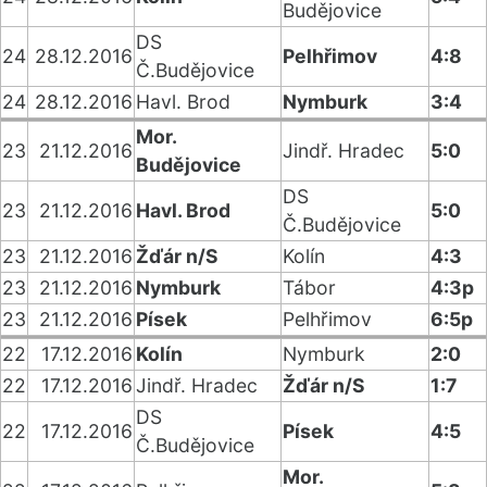
Budějovice
DS
24
28.12.2016
Pelhřimov
4:8
Č.Budějovice
24
28.12.2016
Havl. Brod
Nymburk
3:4
Mor.
23
21.12.2016
Jindř. Hradec
5:0
Budějovice
DS
23
21.12.2016
Havl. Brod
5:0
Č.Budějovice
23
21.12.2016
Žďár n/S
Kolín
4:3
23
21.12.2016
Nymburk
Tábor
4:3p
23
21.12.2016
Písek
Pelhřimov
6:5p
22
17.12.2016
Kolín
Nymburk
2:0
22
17.12.2016
Jindř. Hradec
Žďár n/S
1:7
DS
22
17.12.2016
Písek
4:5
Č.Budějovice
Mor.