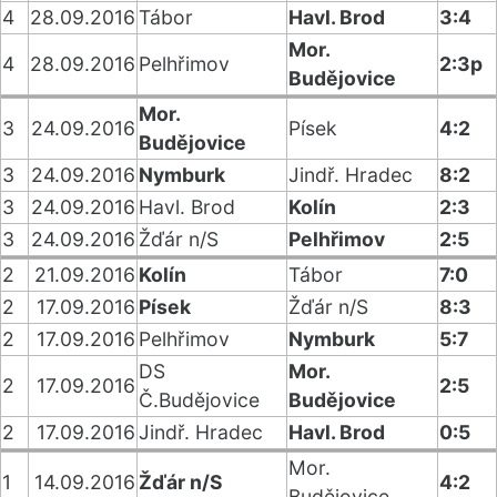
4
28.09.2016
Tábor
Havl. Brod
3:4
Mor.
4
28.09.2016
Pelhřimov
2:3p
Budějovice
Mor.
3
24.09.2016
Písek
4:2
Budějovice
3
24.09.2016
Nymburk
Jindř. Hradec
8:2
3
24.09.2016
Havl. Brod
Kolín
2:3
3
24.09.2016
Žďár n/S
Pelhřimov
2:5
2
21.09.2016
Kolín
Tábor
7:0
2
17.09.2016
Písek
Žďár n/S
8:3
2
17.09.2016
Pelhřimov
Nymburk
5:7
DS
Mor.
2
17.09.2016
2:5
Č.Budějovice
Budějovice
2
17.09.2016
Jindř. Hradec
Havl. Brod
0:5
Mor.
1
14.09.2016
Žďár n/S
4:2
Budějovice