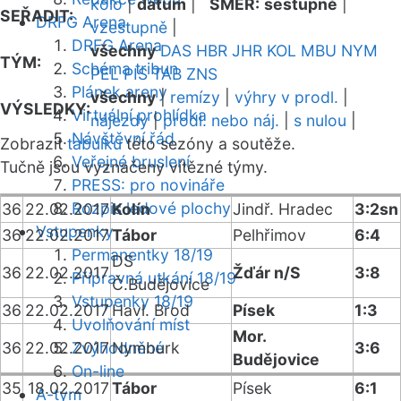
kolo
|
datum
|
SMĚR:
sestupně
|
SEŘADIT:
DRFG Arena
vzestupně
|
DRFG Arena
všechny
DAS
HBR
JHR
KOL
MBU
NYM
TÝM:
Schéma tribun
PEL
PIS
TAB
ZNS
Plánek areny
všechny
|
remízy
|
výhry v prodl.
|
VÝSLEDKY:
Virtuální prohlídka
nájezdy
|
prodl. nebo náj.
|
s nulou
|
Návštěvní řád
Zobrazit
tabulku
této sezóny a soutěže.
Veřejné bruslení
Tučně jsou vyznačeny vítězné týmy.
PRESS: pro novináře
Rozpis ledové plochy
36
22.02.2017
Kolín
Jindř. Hradec
3:2sn
Vstupenky
36
22.02.2017
Tábor
Pelhřimov
6:4
Permanentky 18/19
DS
36
22.02.2017
Žďár n/S
3:8
Přípravná utkání 18/19
Č.Budějovice
Vstupenky 18/19
36
22.02.2017
Havl. Brod
Písek
1:3
Uvolňování míst
Mor.
36
22.02.2017
Zvýhodněné
Nymburk
3:6
Budějovice
On-line
35
18.02.2017
Tábor
Písek
6:1
A-tým