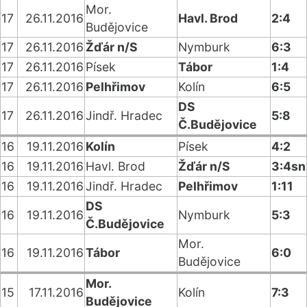
Mor.
17
26.11.2016
Havl. Brod
2:4
Budějovice
17
26.11.2016
Žďár n/S
Nymburk
6:3
17
26.11.2016
Písek
Tábor
1:4
17
26.11.2016
Pelhřimov
Kolín
6:5
DS
17
26.11.2016
Jindř. Hradec
5:8
Č.Budějovice
16
19.11.2016
Kolín
Písek
4:2
16
19.11.2016
Havl. Brod
Žďár n/S
3:4sn
16
19.11.2016
Jindř. Hradec
Pelhřimov
1:11
DS
16
19.11.2016
Nymburk
5:3
Č.Budějovice
Mor.
16
19.11.2016
Tábor
6:0
Budějovice
Mor.
15
17.11.2016
Kolín
7:3
Budějovice