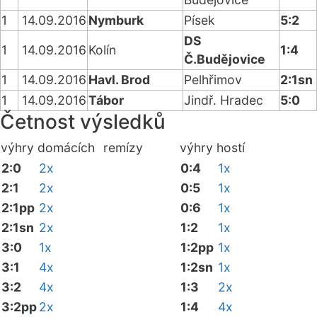
1
14.09.2016
Nymburk
Písek
5:2
DS
1
14.09.2016
Kolín
1:4
Č.Budějovice
1
14.09.2016
Havl. Brod
Pelhřimov
2:1sn
1
14.09.2016
Tábor
Jindř. Hradec
5:0
Četnost výsledků
výhry domácích
remízy
výhry hostí
2:0
2x
0:4
1x
2:1
2x
0:5
1x
2:1pp
2x
0:6
1x
2:1sn
2x
1:2
1x
3:0
1x
1:2pp
1x
3:1
4x
1:2sn
1x
3:2
4x
1:3
2x
3:2pp
2x
1:4
4x