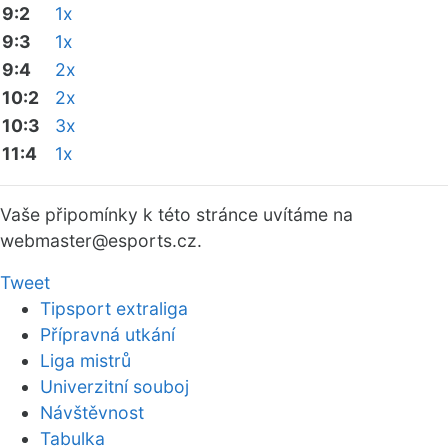
9:2
1x
9:3
1x
9:4
2x
10:2
2x
10:3
3x
11:4
1x
Vaše připomínky k této stránce uvítáme na
webmaster
@esports.cz.
Tweet
Tipsport extraliga
Přípravná utkání
Liga mistrů
Univerzitní souboj
Návštěvnost
Tabulka