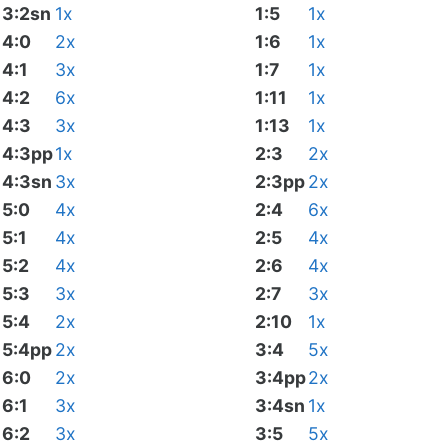
3:2sn
1x
1:5
1x
4:0
2x
1:6
1x
4:1
3x
1:7
1x
4:2
6x
1:11
1x
4:3
3x
1:13
1x
4:3pp
1x
2:3
2x
4:3sn
3x
2:3pp
2x
5:0
4x
2:4
6x
5:1
4x
2:5
4x
5:2
4x
2:6
4x
5:3
3x
2:7
3x
5:4
2x
2:10
1x
5:4pp
2x
3:4
5x
6:0
2x
3:4pp
2x
6:1
3x
3:4sn
1x
6:2
3x
3:5
5x