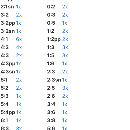
2:1sn
1x
0:2
2x
3:2
2x
0:3
2x
3:2pp
1x
0:5
1x
3:2sn
1x
1:2
2x
4:1
6x
1:2pp
2x
4:2
4x
1:3
3x
4:3
2x
1:5
3x
4:3pp
1x
1:6
1x
4:3sn
1x
2:3
2x
5:1
2x
2:3sn
1x
5:2
2x
2:5
3x
5:3
1x
2:6
2x
5:4
1x
3:4
1x
5:4pp
1x
3:6
1x
6:1
1x
3:8
1x
6:3
3x
5:6
1x