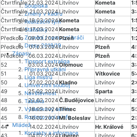
Čtvrtfinále
22.03.2024
Litvínov
Kometa
1:
Soupiska
Čtvrtfinále
21.03.2024
Litvínov
Kometa
3
Změny v kádru
Čtvrtfinále
18.03.2024
Kometa
Litvínov
1:
Realizační tým
Čtvrtfinále
17.03.2024
Kometa
Litvínov
1:
Statistiky
Zranění / nemocní hráči
Předkolo
09.03.2024
Plzeň
Litvínov
1:
Dresy 2018/19
Předkolo
07.03.2024
Litvínov
Plzeň
4:
Zápasy
Předkolo
06.03.2024
Litvínov
Plzeň
4:
Tipsport extraliga
52
03.03.2024
Olomouc
Litvínov
3
Přípravná utkání
51
01.03.2024
Litvínov
Vítkovice
5:
Liga mistrů
50
27.02.2024
Kladno
Litvínov
2:
Univerzitní souboj
49
25.02.2024
Litvínov
Sparta
3
Návštěvnost
48
22.02.2024
Č.Budějovice
Litvínov
4:
Tabulka
46
Výsledkový servis
18.02.2024
Třinec
Litvínov
5:
Rozlosování a info
45
16.02.2024
Ml. Boleslav
Litvínov
2:
Mládež
44
14.02.2024
Litvínov
Hr. Králové
5
Kontakty a informace
43
04.02.2024
Liberec
Litvínov
6: