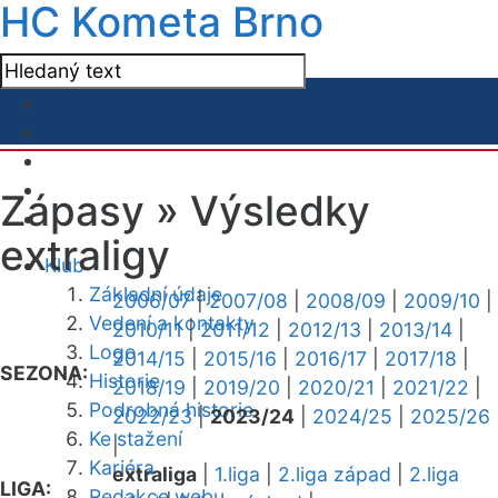
HC Kometa Brno
Zápasy »
Výsledky
extraligy
Klub
Základní údaje
2006/07
|
2007/08
|
2008/09
|
2009/10
|
Vedení a kontakty
2010/11
|
2011/12
|
2012/13
|
2013/14
|
Logo
2014/15
|
2015/16
|
2016/17
|
2017/18
|
SEZONA:
Historie
2018/19
|
2019/20
|
2020/21
|
2021/22
|
Podrobná historie
2022/23
|
2023/24
|
2024/25
|
2025/26
Ke stažení
|
Kariéra
extraliga
|
1.liga
|
2.liga západ
|
2.liga
LIGA:
Redakce webu