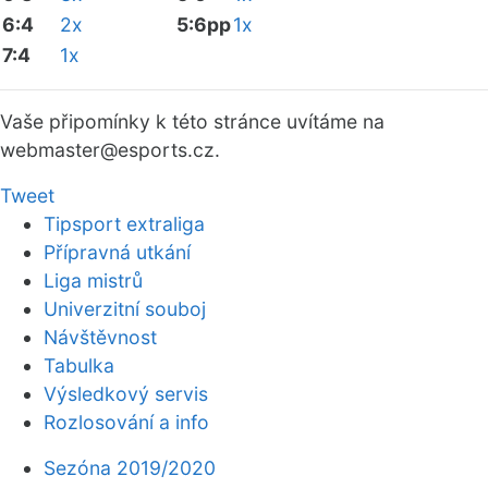
6:4
2x
5:6pp
1x
7:4
1x
Vaše připomínky k této stránce uvítáme na
webmaster
@esports.cz.
Tweet
Tipsport extraliga
Přípravná utkání
Liga mistrů
Univerzitní souboj
Návštěvnost
Tabulka
Výsledkový servis
Rozlosování a info
Sezóna 2019/2020