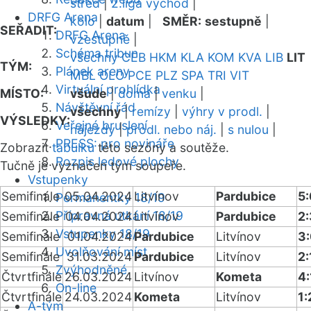
střed
|
2.liga východ
|
DRFG Arena
kolo
|
datum
|
SMĚR:
sestupně
|
SEŘADIT:
DRFG Arena
vzestupně
|
Schéma tribun
všechny
CEB
HKM
KLA
KOM
KVA
LIB
LIT
TÝM:
Plánek areny
MBL
OLO
PCE
PLZ
SPA
TRI
VIT
Virtuální prohlídka
MÍSTO:
všude
|
doma
|
venku
|
Návštěvní řád
všechny
|
remízy
|
výhry v prodl.
|
VÝSLEDKY:
Veřejné bruslení
nájezdy
|
prodl. nebo náj.
|
s nulou
|
PRESS: pro novináře
Zobrazit
tabulku
této sezóny a soutěže.
Rozpis ledové plochy
Tučně je vyznačen tým soupeře.
Vstupenky
Semifinále
05.04.2024
Litvínov
Pardubice
5:
Permanentky 18/19
Přípravná utkání 18/19
Semifinále
04.04.2024
Litvínov
Pardubice
2:
Vstupenky 18/19
Semifinále
01.04.2024
Pardubice
Litvínov
3
Uvolňování míst
Semifinále
31.03.2024
Pardubice
Litvínov
2:
Zvýhodněné
Čtvrtfinále
26.03.2024
Litvínov
Kometa
4:
On-line
Čtvrtfinále
24.03.2024
Kometa
Litvínov
1:
A-tým