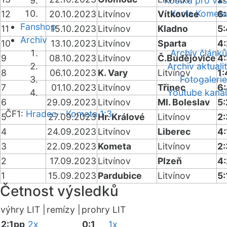
Kostka pro vás
Karta Kometa
12
20.10.2023
Litvínov
Vítkovice
6
Fanshop
11
15.10.2023
Litvínov
Kladno
5
Archiv
10
13.10.2023
Litvínov
Sparta
4:
Archiv článků
9
08.10.2023
Litvínov
Č.Budějovice
4
Archiv aktualit
8
06.10.2023
K. Vary
Litvínov
1:
Fotogalerie
7
01.10.2023
Litvínov
Třinec
6
Youtube kanál
6
29.09.2023
Litvínov
Ml. Boleslav
5:
ČF1:
Hradec - Kometa 1:3
5
27.09.2023
Hr. Králové
Litvínov
2
4
24.09.2023
Litvínov
Liberec
4:
3
22.09.2023
Kometa
Litvínov
2:
2
17.09.2023
Litvínov
Plzeň
4:
1
15.09.2023
Pardubice
Litvínov
5:
Četnost výsledků
výhry LIT |
remízy |
prohry LIT
2:1pp
2x
0:1
1x