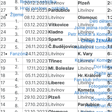
Reklamní nabídka
28
20.12.2023
Litvínov
Plzeň
2
Hrdý partner - nabídka
27
10.12.2023
Pardubice
Litvínov
2:
Žijeme
26
08.12.2023
Litvínov
Olomouc
1:
Děti dětem
25
03.12.2023
Vítkovice
Litvínov
6:
Jsme jedna rodina
24
01.12.2023
Kladno
Litvínov
3
Petr Koukal a Kometa
23
28.11.2023
Sparta
Litvínov
3:
Chlapi ŽENÁM
22
26.11.2023
Č.Budějovice
Litvínov
1:
Hokejová tombola
21
Fanzóna
24.11.2023
Litvínov
K. Vary
6
Království Komety
20
19.11.2023
Třinec
Litvínov
2
Dortiáda
19
17.11.2023
Ml. Boleslav
Litvínov
5:
Ptejte se
18
05.11.2023
Litvínov
Hr. Králové
0:
Fan klub informuje
17
03.11.2023
Liberec
Litvínov
5:
Fotogalerie
16
31.10.2023
Litvínov
Kometa
6
Aktivní fotogalerie
15
29.10.2023
Plzeň
Litvínov
5:
Download
14
27.10.2023
Litvínov
Pardubice
4:
Hokejchat.cz
13
22.10.2023
Olomouc
Litvínov
2: