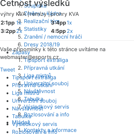
Četnost výsledků
Soupiska
Změny v kádru
výhry KVA |
remízy |
prohry KVA
Realizační tým
2:1pp
1x
3:4pp
1x
Statistiky
3:2pp
2x
4:5pp
2x
Zranění / nemocní hráči
Dresy 2018/19
Vaše připomínky k této stránce uvítáme na
Zápasy
webmaster
@esports.cz.
Tipsport extraliga
Přípravná utkání
Tweet
Liga mistrů
Tipsport extraliga
Univerzitní souboj
Přípravná utkání
Návštěvnost
Liga mistrů
Tabulka
Univerzitní souboj
Výsledkový servis
Návštěvnost
Rozlosování a info
Tabulka
Mládež
Výsledkový servis
Kontakty a informace
Rozlosování a info