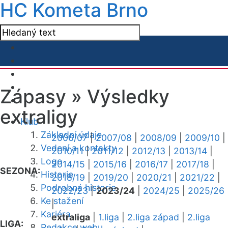
HC Kometa Brno
Zápasy »
Výsledky
extraligy
Klub
Základní údaje
2006/07
|
2007/08
|
2008/09
|
2009/10
|
Vedení a kontakty
2010/11
|
2011/12
|
2012/13
|
2013/14
|
Logo
2014/15
|
2015/16
|
2016/17
|
2017/18
|
SEZONA:
Historie
2018/19
|
2019/20
|
2020/21
|
2021/22
|
Podrobná historie
2022/23
|
2023/24
|
2024/25
|
2025/26
Ke stažení
|
Kariéra
extraliga
|
1.liga
|
2.liga západ
|
2.liga
LIGA:
Redakce webu