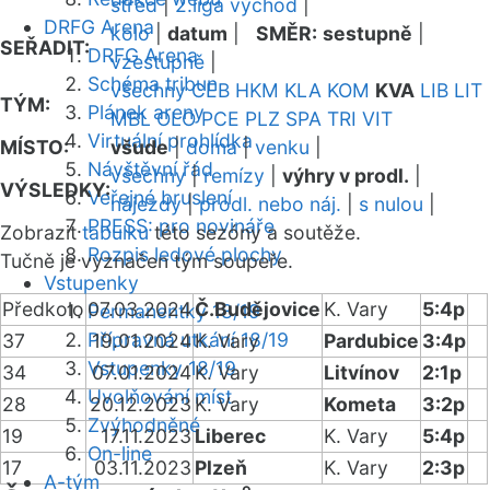
střed
|
2.liga východ
|
DRFG Arena
kolo
|
datum
|
SMĚR:
sestupně
|
SEŘADIT:
DRFG Arena
vzestupně
|
Schéma tribun
všechny
CEB
HKM
KLA
KOM
KVA
LIB
LIT
TÝM:
Plánek areny
MBL
OLO
PCE
PLZ
SPA
TRI
VIT
Virtuální prohlídka
MÍSTO:
všude
|
doma
|
venku
|
Návštěvní řád
všechny
|
remízy
|
výhry v prodl.
|
VÝSLEDKY:
Veřejné bruslení
nájezdy
|
prodl. nebo náj.
|
s nulou
|
PRESS: pro novináře
Zobrazit
tabulku
této sezóny a soutěže.
Rozpis ledové plochy
Tučně je vyznačen tým soupeře.
Vstupenky
Předkolo
07.03.2024
Č.Budějovice
K. Vary
5:4p
Permanentky 18/19
Přípravná utkání 18/19
37
19.01.2024
K. Vary
Pardubice
3:4p
Vstupenky 18/19
34
07.01.2024
K. Vary
Litvínov
2:1p
Uvolňování míst
28
20.12.2023
K. Vary
Kometa
3:2p
Zvýhodněné
19
17.11.2023
Liberec
K. Vary
5:4p
On-line
17
03.11.2023
Plzeň
K. Vary
2:3p
A-tým