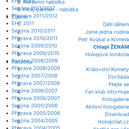
EHT 2012
Reklamní nabídka
Sezóna 2011/2012
Hrdý partner - nabídka
Příprava 2011/2012
Žijeme
EHT 2011
Děti dětem
Sezóna 2010/2011
Jsme jedna rodina
Příprava 2010/2011
Petr Koukal a Kometa
Sezóna 2009/2010
Chlapi ŽENÁM
Příprava 2009/2010
Hokejová tombola
Sezóna 2008/2009
Fanzóna
Příprava 2008/2009
Království Komety
Sezóna 2007/2008
Dortiáda
Příprava 2007/2008
Ptejte se
Sezóna 2006/2007
Fan klub informuje
Příprava 2006/2007
Fotogalerie
Sezóna 2005/2006
Aktivní fotogalerie
Příprava 2005/2006
Download
Sezóna 2004/2005
Hokejchat.cz
Příprava 2004/2005