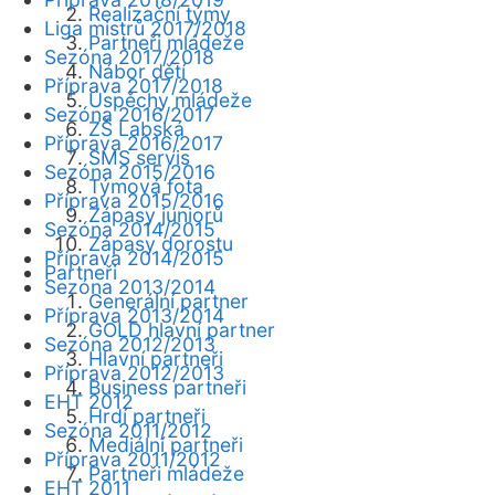
Realizační týmy
Liga mistrů 2017/2018
Partneři mládeže
Sezóna 2017/2018
Nábor dětí
Příprava 2017/2018
Úspěchy mládeže
Sezóna 2016/2017
ZŠ Labská
Příprava 2016/2017
SMS servis
Sezóna 2015/2016
Týmová fota
Příprava 2015/2016
Zápasy juniorů
Sezóna 2014/2015
Zápasy dorostu
Příprava 2014/2015
Partneři
Sezóna 2013/2014
Generální partner
Příprava 2013/2014
GOLD hlavní partner
Sezóna 2012/2013
Hlavní partneři
Příprava 2012/2013
Business partneři
EHT 2012
Hrdí partneři
Sezóna 2011/2012
Mediální partneři
Příprava 2011/2012
Partneři mládeže
EHT 2011