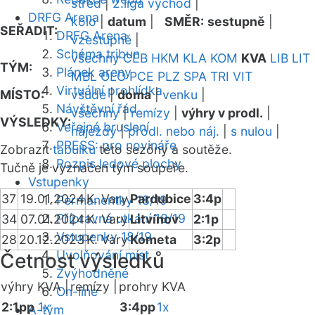
střed
|
2.liga východ
|
DRFG Arena
kolo
|
datum
|
SMĚR:
sestupně
|
SEŘADIT:
DRFG Arena
vzestupně
|
Schéma tribun
všechny
CEB
HKM
KLA
KOM
KVA
LIB
LIT
TÝM:
Plánek areny
MBL
OLO
PCE
PLZ
SPA
TRI
VIT
Virtuální prohlídka
MÍSTO:
všude
|
doma
|
venku
|
Návštěvní řád
všechny
|
remízy
|
výhry v prodl.
|
VÝSLEDKY:
Veřejné bruslení
nájezdy
|
prodl. nebo náj.
|
s nulou
|
PRESS: pro novináře
Zobrazit
tabulku
této sezóny a soutěže.
Rozpis ledové plochy
Tučně je vyznačen tým soupeře.
Vstupenky
37
19.01.2024
K. Vary
Pardubice
3:4p
Permanentky 18/19
Přípravná utkání 18/19
34
07.01.2024
K. Vary
Litvínov
2:1p
Vstupenky 18/19
28
20.12.2023
K. Vary
Kometa
3:2p
Uvolňování míst
Četnost výsledků
Zvýhodněné
výhry KVA |
remízy |
prohry KVA
On-line
2:1pp
1x
3:4pp
1x
A-tým