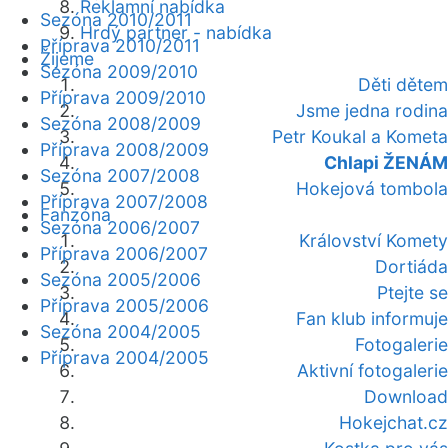
Reklamní nabídka
Sezóna 2010/2011
Hrdý partner - nabídka
Příprava 2010/2011
Žijeme
Sezóna 2009/2010
Děti dětem
Příprava 2009/2010
Jsme jedna rodina
Sezóna 2008/2009
Petr Koukal a Kometa
Příprava 2008/2009
Chlapi ŽENÁM
Sezóna 2007/2008
Hokejová tombola
Příprava 2007/2008
Fanzóna
Sezóna 2006/2007
Království Komety
Příprava 2006/2007
Dortiáda
Sezóna 2005/2006
Ptejte se
Příprava 2005/2006
Fan klub informuje
Sezóna 2004/2005
Fotogalerie
Příprava 2004/2005
Aktivní fotogalerie
Download
Hokejchat.cz