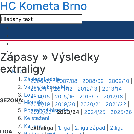
HC Kometa Brno
Zápasy »
Výsledky
extraligy
Klub
Základní údaje
2006/07
|
2007/08
|
2008/09
|
2009/10
|
Vedení a kontakty
2010/11
|
2011/12
|
2012/13
|
2013/14
|
Logo
2014/15
|
2015/16
|
2016/17
|
2017/18
|
SEZONA:
Historie
2018/19
|
2019/20
|
2020/21
|
2021/22
|
Podrobná historie
2022/23
|
2023/24
|
2024/25
|
2025/26
Ke stažení
|
Kariéra
extraliga
|
1.liga
|
2.liga západ
|
2.liga
LIGA:
Redakce webu