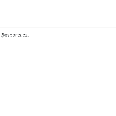
r
@esports.cz.