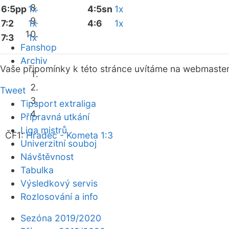
6:5pp
1x
4:5sn
1x
7:2
1x
4:6
1x
7:3
1x
Fanshop
Archiv
Vaše připomínky k této stránce uvítáme na webmaste
Tweet
Tipsport extraliga
Přípravná utkání
Liga mistrů
ČF1:
Hradec - Kometa 1:3
Univerzitní souboj
Návštěvnost
Tabulka
Výsledkový servis
Rozlosování a info
Sezóna 2019/2020