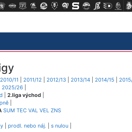
igy
2010/11
|
2011/12
|
2012/13
|
2013/14
|
2014/15
|
2015
|
2025/26
|
ed
|
2.liga východ
|
upně
|
A
SUM
TEC
VAL
VEL
ZNS
dy
|
prodl. nebo náj.
|
s nulou
|