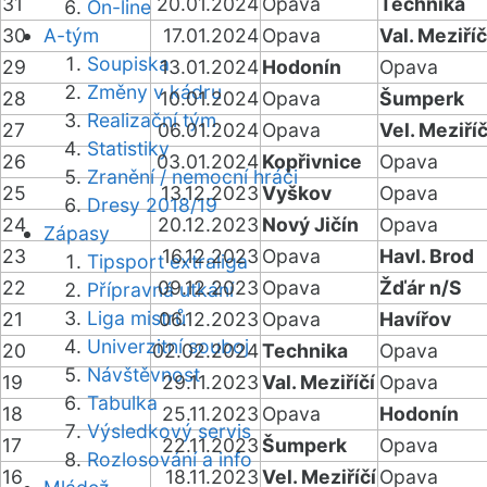
31
20.01.2024
Opava
Technika
On-line
30
A-tým
17.01.2024
Opava
Val. Meziříč
Soupiska
29
13.01.2024
Hodonín
Opava
Změny v kádru
28
10.01.2024
Opava
Šumperk
Realizační tým
27
06.01.2024
Opava
Vel. Meziříč
Statistiky
26
03.01.2024
Kopřivnice
Opava
Zranění / nemocní hráči
25
13.12.2023
Vyškov
Opava
Dresy 2018/19
24
20.12.2023
Nový Jičín
Opava
Zápasy
23
16.12.2023
Opava
Havl. Brod
Tipsport extraliga
22
09.12.2023
Opava
Žďár n/S
Přípravná utkání
Liga mistrů
21
06.12.2023
Opava
Havířov
Univerzitní souboj
20
02.02.2024
Technika
Opava
Návštěvnost
19
29.11.2023
Val. Meziříčí
Opava
Tabulka
18
25.11.2023
Opava
Hodonín
Výsledkový servis
17
22.11.2023
Šumperk
Opava
Rozlosování a info
16
18.11.2023
Vel. Meziříčí
Opava