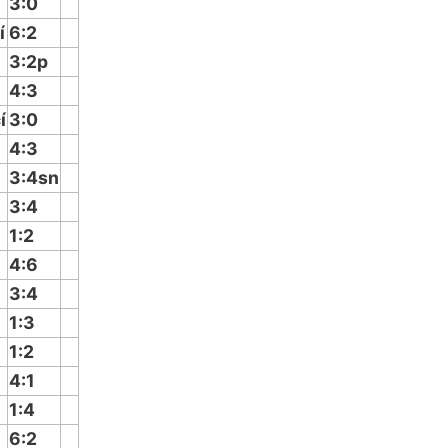
3:0
í
6:2
3:2p
4:3
í
3:0
4:3
3:4sn
3:4
1:2
4:6
3:4
1:3
1:2
4:1
1:4
6:2