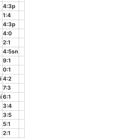
4:3p
1:4
4:3p
4:0
2:1
4:5sn
9:1
0:1
í
4:2
7:3
í
6:1
3:4
3:5
5:1
2:1