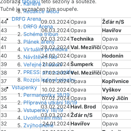
Zobrazit
tabulku
této sezóny a soutěže.
Kariéra
Tučně je vyznačen tým soupeře.
Redakce webu
DRFG Arena
44
09.03.2024
Opava
Žďár n/S
DRFG Arena
43
06.03.2024
Opava
Havířov
Schéma tribun
42
02.03.2024
Technika
Opava
Plánek areny
41
28.02.2024
Val. Meziříčí
Opava
Virtuální prohlídka
40
24.02.2024
Opava
Hodonín
Návštěvní řád
39
21.02.2024
Šumperk
Opava
Veřejné bruslení
PRESS: pro novináře
38
17.02.2024
Vel. Meziříčí
Opava
Rozpis ledové plochy
37
14.02.2024
Opava
Kopřivnice
Vstupenky
36
10.02.2024
Opava
Vyškov
Permanentky 18/19
35
07.02.2024
Opava
Nový Jičín
Přípravná utkání 18/19
34
03.02.2024
Havl. Brod
Opava
Vstupenky 18/19
33
03.03.2024
Žďár n/S
Opava
Uvolňování míst
32
24.01.2024
Havířov
Opava
Zvýhodněné