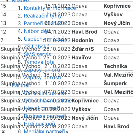
Mládež
15
15.11.2023
Opava
Kopřivnice
Kontakty a informace
14
11.11.2023
Opava
Vyškov
Realizační týmy
13
08.11.2023
Opava
Nový Jičín
Partneři mládeže
Nábor dětí
12
04.11.2023
Havl. Brod
Opava
Úspěchy mládeže
7
14.10.2023
Hodonín
Opava
ZŠ Labská
Skupina Východ
28.10.2023
Žďár n/S
Opava
SMS servis
Skupina Východ
25.10.2023
Havířov
Opava
Týmová fota
Skupina Východ
21.10.2023
Opava
Technika
Zápasy juniorů
Skupina Východ
18.10.2023
Opava
Val. Meziříč
Zápasy dorostu
Skupina Východ
11.10.2023
Opava
Šumperk
Partneři
Skupina Východ
07.10.2023
Opava
Vel. Meziříč
Generální partner
Skupina Východ
GOLD hlavní partner
04.10.2023
Kopřivnice
Opava
Hlavní partneři
Skupina Východ
30.09.2023
Vyškov
Opava
Business partneři
Skupina Východ
27.09.2023
Nový Jičín
Opava
Hrdí partneři
Skupina Východ
23.09.2023
Opava
Havl. Brod
Mediální partneři