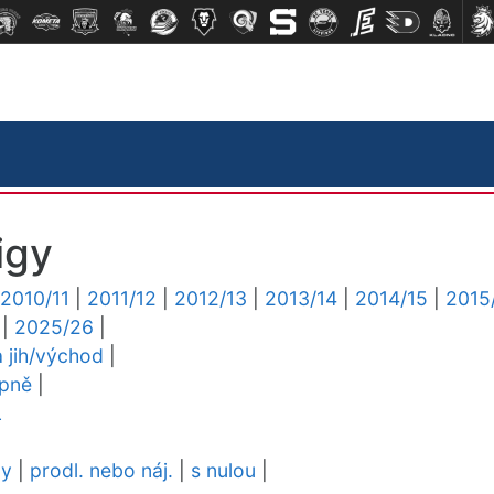
igy
2010/11
|
2011/12
|
2012/13
|
2013/14
|
2014/15
|
2015
|
2025/26
|
a jih/východ
|
upně
|
L
dy
|
prodl. nebo náj.
|
s nulou
|