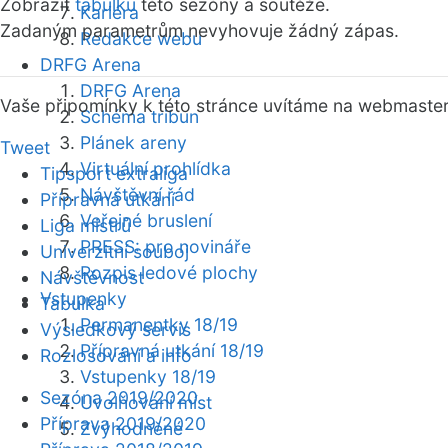
Zobrazit
tabulku
této sezóny a soutěže.
Kariéra
Zadaným parametrům nevyhovuje žádný zápas.
Redakce webu
DRFG Arena
DRFG Arena
Vaše připomínky k této stránce uvítáme na webmaste
Schéma tribun
Plánek areny
Tweet
Virtuální prohlídka
Tipsport extraliga
Návštěvní řád
Přípravná utkání
Veřejné bruslení
Liga mistrů
PRESS: pro novináře
Univerzitní souboj
Rozpis ledové plochy
Návštěvnost
Vstupenky
Tabulka
Permanentky 18/19
Výsledkový servis
Přípravná utkání 18/19
Rozlosování a info
Vstupenky 18/19
Sezóna 2019/2020
Uvolňování míst
Příprava 2019/2020
Zvýhodněné