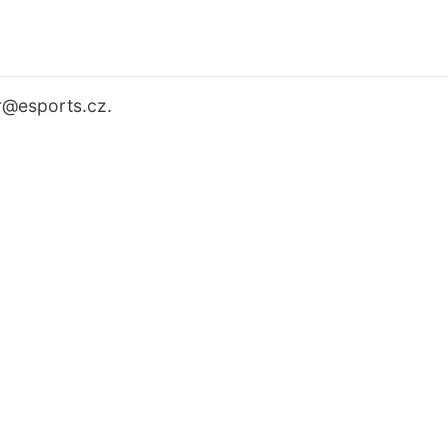
r
@esports.cz.