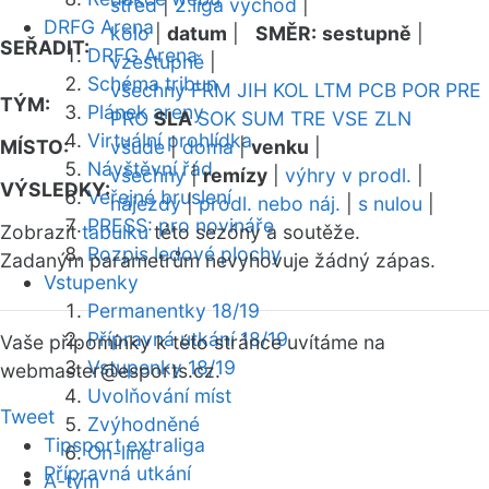
střed
|
2.liga východ
|
DRFG Arena
kolo
|
datum
|
SMĚR:
sestupně
|
SEŘADIT:
DRFG Arena
vzestupně
|
Schéma tribun
všechny
FRM
JIH
KOL
LTM
PCB
POR
PRE
TÝM:
Plánek areny
PRO
SLA
SOK
SUM
TRE
VSE
ZLN
Virtuální prohlídka
MÍSTO:
všude
|
doma
|
venku
|
Návštěvní řád
všechny
|
remízy
|
výhry v prodl.
|
VÝSLEDKY:
Veřejné bruslení
nájezdy
|
prodl. nebo náj.
|
s nulou
|
PRESS: pro novináře
Zobrazit
tabulku
této sezóny a soutěže.
Rozpis ledové plochy
Zadaným parametrům nevyhovuje žádný zápas.
Vstupenky
Permanentky 18/19
Přípravná utkání 18/19
Vaše připomínky k této stránce uvítáme na
Vstupenky 18/19
webmaster
@esports.cz.
Uvolňování míst
Tweet
Zvýhodněné
Tipsport extraliga
On-line
Přípravná utkání
A-tým