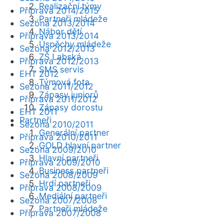
Realizační týmy
Příprava 2014/2015
Partneři mládeže
Sezóna 2013/2014
Nábor dětí
Příprava 2013/2014
Úspěchy mládeže
Sezóna 2012/2013
ZŠ Labská
Příprava 2012/2013
SMS servis
EHT 2012
Týmová fota
Sezóna 2011/2012
Zápasy juniorů
Příprava 2011/2012
Zápasy dorostu
EHT 2011
Partneři
Sezóna 2010/2011
Generální partner
Příprava 2010/2011
GOLD hlavní partner
Sezóna 2009/2010
Hlavní partneři
Příprava 2009/2010
Business partneři
Sezóna 2008/2009
Hrdí partneři
Příprava 2008/2009
Mediální partneři
Sezóna 2007/2008
Partneři mládeže
Příprava 2007/2008