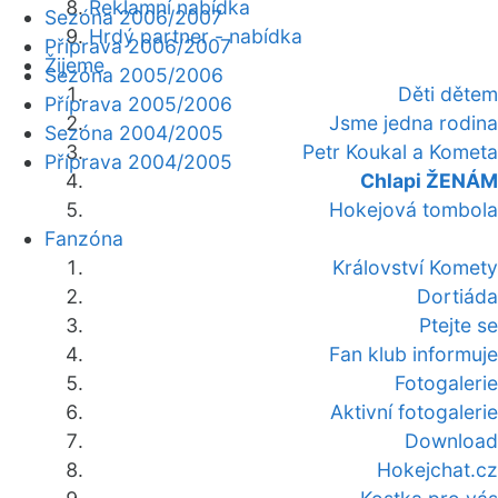
Reklamní nabídka
Sezóna 2006/2007
Hrdý partner - nabídka
Příprava 2006/2007
Žijeme
Sezóna 2005/2006
Děti dětem
Příprava 2005/2006
Jsme jedna rodina
Sezóna 2004/2005
Petr Koukal a Kometa
Příprava 2004/2005
Chlapi ŽENÁM
Hokejová tombola
Fanzóna
Království Komety
Dortiáda
Ptejte se
Fan klub informuje
Fotogalerie
Aktivní fotogalerie
Download
Hokejchat.cz