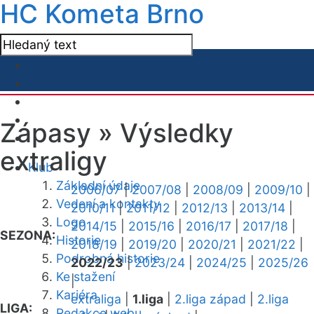
HC Kometa Brno
Zápasy »
Výsledky
extraligy
Klub
Základní údaje
2006/07
|
2007/08
|
2008/09
|
2009/10
|
Vedení a kontakty
2010/11
|
2011/12
|
2012/13
|
2013/14
|
Logo
2014/15
|
2015/16
|
2016/17
|
2017/18
|
SEZONA:
Historie
2018/19
|
2019/20
|
2020/21
|
2021/22
|
Podrobná historie
2022/23
|
2023/24
|
2024/25
|
2025/26
Ke stažení
|
Kariéra
extraliga
|
1.liga
|
2.liga západ
|
2.liga
LIGA:
Redakce webu