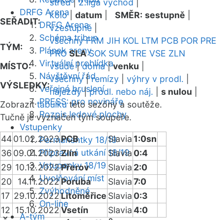
střed
|
2.liga východ
|
DRFG Arena
kolo
|
datum
|
SMĚR:
sestupně
|
SEŘADIT:
DRFG Arena
vzestupně
|
Schéma tribun
všechny
FRM
JIH
KOL
LTM
PCB
POR
PRE
TÝM:
Plánek areny
PRO
SLA
SOK
SUM
TRE
VSE
ZLN
Virtuální prohlídka
MÍSTO:
všude
|
doma
|
venku
|
Návštěvní řád
všechny
|
remízy
|
výhry v prodl.
|
VÝSLEDKY:
Veřejné bruslení
nájezdy
|
prodl. nebo náj.
|
s nulou
|
PRESS: pro novináře
Zobrazit
tabulku
této sezóny a soutěže.
Rozpis ledové plochy
Tučně je vyznačen tým soupeře.
Vstupenky
44
01.02.2023
PCB
Slavia
1:0sn
Permanentky 18/19
Přípravná utkání 18/19
36
09.01.2023
Zlín
Slavia
0:4
Vstupenky 18/19
29
10.12.2022
Přerov
Slavia
2:0
Uvolňování míst
20
14.11.2022
Poruba
Slavia
7:0
Zvýhodněné
17
29.10.2022
Litoměřice
Slavia
0:3
On-line
12
15.10.2022
Vsetín
Slavia
4:0
A-tým