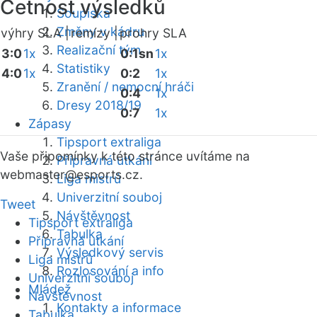
Četnost výsledků
Soupiska
Změny v kádru
výhry SLA |
remízy |
prohry SLA
Realizační tým
3:0
1x
0:1sn
1x
Statistiky
4:0
1x
0:2
1x
Zranění / nemocní hráči
0:4
1x
Dresy 2018/19
0:7
1x
Zápasy
Tipsport extraliga
Vaše připomínky k této stránce uvítáme na
Přípravná utkání
webmaster
@esports.cz.
Liga mistrů
Univerzitní souboj
Tweet
Návštěvnost
Tipsport extraliga
Tabulka
Přípravná utkání
Výsledkový servis
Liga mistrů
Rozlosování a info
Univerzitní souboj
Mládež
Návštěvnost
Kontakty a informace
Tabulka