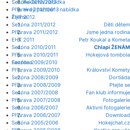
Sezóna 2012/2013
Reklamní nabídka
Příprava 2012/2013
Hrdý partner - nabídka
Žijeme
EHT 2012
Sezóna 2011/2012
Děti dětem
Příprava 2011/2012
Jsme jedna rodina
EHT 2011
Petr Koukal a Kometa
Sezóna 2010/2011
Chlapi ŽENÁM
Příprava 2010/2011
Hokejová tombola
Fanzóna
Sezóna 2009/2010
Příprava 2009/2010
Království Komety
Sezóna 2008/2009
Dortiáda
Příprava 2008/2009
Ptejte se
Sezóna 2007/2008
Fan klub informuje
Příprava 2007/2008
Fotogalerie
Sezóna 2006/2007
Aktivní fotogalerie
Příprava 2006/2007
Download
Sezóna 2005/2006
Hokejchat.cz