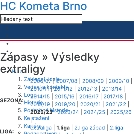
HC Kometa Brno
Zápasy »
Výsledky
extraligy
Klub
Základní údaje
2006/07
|
2007/08
|
2008/09
|
2009/10
|
Vedení a kontakty
2010/11
|
2011/12
|
2012/13
|
2013/14
|
Logo
2014/15
|
2015/16
|
2016/17
|
2017/18
|
SEZONA:
Historie
2018/19
|
2019/20
|
2020/21
|
2021/22
|
Podrobná historie
2022/23
|
2023/24
|
2024/25
|
2025/26
Ke stažení
|
Kariéra
extraliga
|
1.liga
|
2.liga západ
|
2.liga
LIGA:
Redakce webu