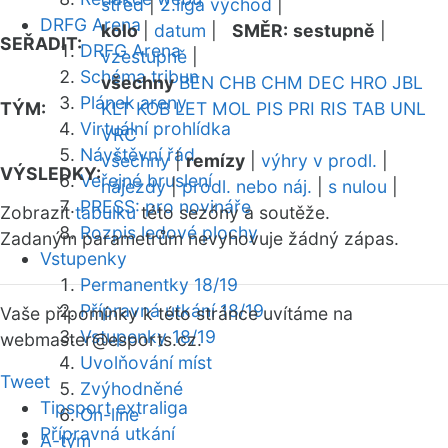
střed
|
2.liga východ
|
DRFG Arena
kolo
|
datum
|
SMĚR:
sestupně
|
SEŘADIT:
DRFG Arena
vzestupně
|
Schéma tribun
všechny
BEN
CHB
CHM
DEC
HRO
JBL
Plánek areny
TÝM:
KLT
KOB
LET
MOL
PIS
PRI
RIS
TAB
UNL
Virtuální prohlídka
VRC
Návštěvní řád
všechny
|
remízy
|
výhry v prodl.
|
VÝSLEDKY:
Veřejné bruslení
nájezdy
|
prodl. nebo náj.
|
s nulou
|
PRESS: pro novináře
Zobrazit
tabulku
této sezóny a soutěže.
Rozpis ledové plochy
Zadaným parametrům nevyhovuje žádný zápas.
Vstupenky
Permanentky 18/19
Přípravná utkání 18/19
Vaše připomínky k této stránce uvítáme na
Vstupenky 18/19
webmaster
@esports.cz.
Uvolňování míst
Tweet
Zvýhodněné
Tipsport extraliga
On-line
Přípravná utkání
A-tým