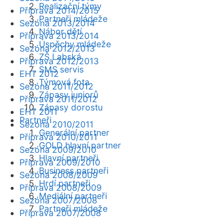
Realizační týmy
Příprava 2014/2015
Partneři mládeže
Sezóna 2013/2014
Nábor dětí
Příprava 2013/2014
Úspěchy mládeže
Sezóna 2012/2013
ZŠ Labská
Příprava 2012/2013
SMS servis
EHT 2012
Týmová fota
Sezóna 2011/2012
Zápasy juniorů
Příprava 2011/2012
Zápasy dorostu
EHT 2011
Partneři
Sezóna 2010/2011
Generální partner
Příprava 2010/2011
GOLD hlavní partner
Sezóna 2009/2010
Hlavní partneři
Příprava 2009/2010
Business partneři
Sezóna 2008/2009
Hrdí partneři
Příprava 2008/2009
Mediální partneři
Sezóna 2007/2008
Partneři mládeže
Příprava 2007/2008