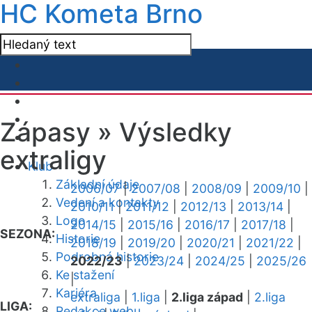
HC Kometa Brno
Zápasy »
Výsledky
extraligy
Klub
Základní údaje
2006/07
|
2007/08
|
2008/09
|
2009/10
|
Vedení a kontakty
2010/11
|
2011/12
|
2012/13
|
2013/14
|
Logo
2014/15
|
2015/16
|
2016/17
|
2017/18
|
SEZONA:
Historie
2018/19
|
2019/20
|
2020/21
|
2021/22
|
Podrobná historie
2022/23
|
2023/24
|
2024/25
|
2025/26
Ke stažení
|
Kariéra
extraliga
|
1.liga
|
2.liga západ
|
2.liga
LIGA:
Redakce webu