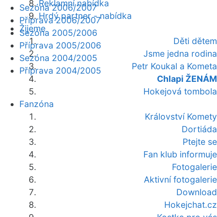
Reklamní nabídka
Sezóna 2006/2007
Hrdý partner - nabídka
Příprava 2006/2007
Žijeme
Sezóna 2005/2006
Děti dětem
Příprava 2005/2006
Jsme jedna rodina
Sezóna 2004/2005
Petr Koukal a Kometa
Příprava 2004/2005
Chlapi ŽENÁM
Hokejová tombola
Fanzóna
Království Komety
Dortiáda
Ptejte se
Fan klub informuje
Fotogalerie
Aktivní fotogalerie
Download
Hokejchat.cz