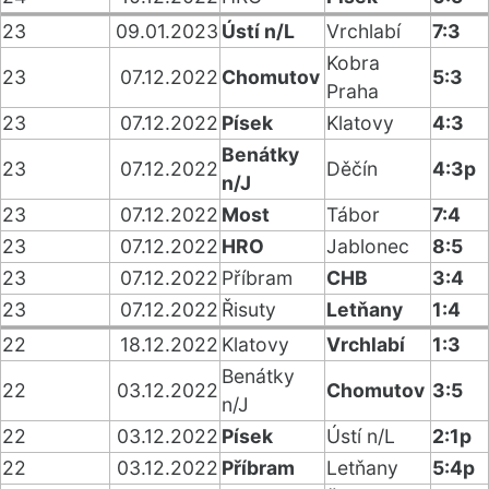
23
09.01.2023
Ústí n/L
Vrchlabí
7:3
Kobra
23
07.12.2022
Chomutov
5:3
Praha
23
07.12.2022
Písek
Klatovy
4:3
Benátky
23
07.12.2022
Děčín
4:3p
n/J
23
07.12.2022
Most
Tábor
7:4
23
07.12.2022
HRO
Jablonec
8:5
23
07.12.2022
Příbram
CHB
3:4
23
07.12.2022
Řisuty
Letňany
1:4
22
18.12.2022
Klatovy
Vrchlabí
1:3
Benátky
22
03.12.2022
Chomutov
3:5
n/J
22
03.12.2022
Písek
Ústí n/L
2:1p
22
03.12.2022
Příbram
Letňany
5:4p