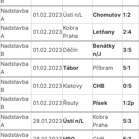
B
Nadstavba
01.02.2023
Ústí n/L
Chomutov
1:2
A
Nadstavba
Kobra
01.02.2023
Letňany
2:4
A
Praha
Nadstavba
Benátky
01.02.2023
Děčín
3:5
B
n/J
Nadstavba
01.02.2023
Tábor
Příbram
5:1
A
Nadstavba
01.02.2023
Klatovy
CHB
0:5
B
Nadstavba
01.02.2023
Řisuty
Písek
1:2p
B
Nadstavba
Kobra
28.01.2023
Ústí n/L
5:3
A
Praha
Nadstavba
28.01.2023
HRO
CHB
5:3