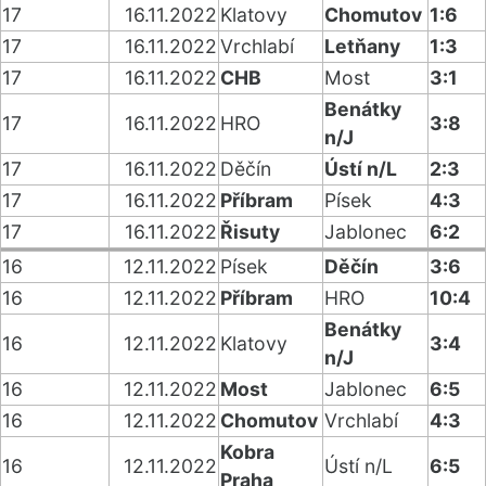
17
16.11.2022
Klatovy
Chomutov
1:6
17
16.11.2022
Vrchlabí
Letňany
1:3
17
16.11.2022
CHB
Most
3:1
Benátky
17
16.11.2022
HRO
3:8
n/J
17
16.11.2022
Děčín
Ústí n/L
2:3
17
16.11.2022
Příbram
Písek
4:3
17
16.11.2022
Řisuty
Jablonec
6:2
16
12.11.2022
Písek
Děčín
3:6
16
12.11.2022
Příbram
HRO
10:4
Benátky
16
12.11.2022
Klatovy
3:4
n/J
16
12.11.2022
Most
Jablonec
6:5
16
12.11.2022
Chomutov
Vrchlabí
4:3
Kobra
16
12.11.2022
Ústí n/L
6:5
Praha