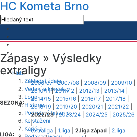
HC Kometa Brno
Zápasy »
Výsledky
extraligy
Klub
Základní údaje
2006/07
|
2007/08
|
2008/09
|
2009/10
|
Vedení a kontakty
2010/11
|
2011/12
|
2012/13
|
2013/14
|
Logo
2014/15
|
2015/16
|
2016/17
|
2017/18
|
SEZONA:
Historie
2018/19
|
2019/20
|
2020/21
|
2021/22
|
Podrobná historie
2022/23
|
2023/24
|
2024/25
|
2025/26
Ke stažení
|
Kariéra
extraliga
|
1.liga
|
2.liga západ
|
2.liga
LIGA:
Redakce webu