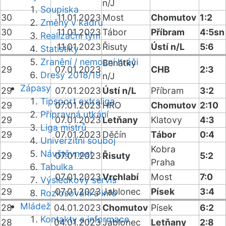
n/J
Soupiska
30
11.01.2023
Most
Chomutov
1:2
Změny v kádru
30
11.01.2023
Tábor
Příbram
4:5sn
Realizační tým
30
11.01.2023
Řisuty
Ústí n/L
5:6
Statistiky
Zranění / nemocní hráči
Benátky
29
07.01.2023
CHB
2:3
Dresy 2018/19
n/J
Zápasy
29
07.01.2023
Ústí n/L
Příbram
3:2
Tipsport extraliga
29
07.01.2023
HRO
Chomutov
2:10
Přípravná utkání
29
07.01.2023
Letňany
Klatovy
4:3
Liga mistrů
29
07.01.2023
Děčín
Tábor
0:4
Univerzitní souboj
Kobra
Návštěvnost
29
07.01.2023
Řisuty
5:2
Praha
Tabulka
29
07.01.2023
Vrchlabí
Most
7:0
Výsledkový servis
29
07.01.2023
Jablonec
Písek
3:4
Rozlosování a info
Mládež
28
04.01.2023
Chomutov
Písek
6:2
Kontakty a informace
28
04.01.2023
Jablonec
Letňany
2:8