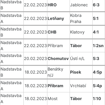
Nadstavba
22.02.2023
HRO
Jablonec
6:3
B
Nadstavba
Kobra
22.02.2023
Letňany
5:1
A
Praha
Nadstavba
22.02.2023
CHB
Klatovy
4:1
B
Nadstavba
22.02.2023
Příbram
Tábor
1:2sn
A
Nadstavba
20.02.2023
Chomutov
Ústí n/L
5:3
A
Nadstavba
Benátky
18.02.2023
Písek
4:5p
B
n/J
Nadstavba
18.02.2023
Příbram
Vrchlabí
5:4p
A
Nadstavba
18.02.2023
Most
Tábor
1:10
A