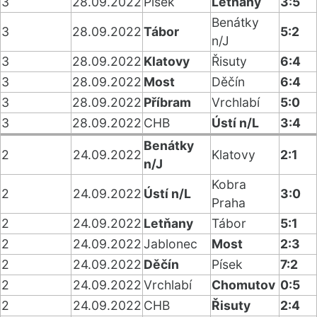
3
28.09.2022
Písek
Letňany
3:5
Benátky
3
28.09.2022
Tábor
5:2
n/J
3
28.09.2022
Klatovy
Řisuty
6:4
3
28.09.2022
Most
Děčín
6:4
3
28.09.2022
Příbram
Vrchlabí
5:0
3
28.09.2022
CHB
Ústí n/L
3:4
Benátky
2
24.09.2022
Klatovy
2:1
n/J
Kobra
2
24.09.2022
Ústí n/L
3:0
Praha
2
24.09.2022
Letňany
Tábor
5:1
2
24.09.2022
Jablonec
Most
2:3
2
24.09.2022
Děčín
Písek
7:2
2
24.09.2022
Vrchlabí
Chomutov
0:5
2
24.09.2022
CHB
Řisuty
2:4