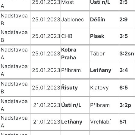
25.01.2023
Most
Ústí n/L
2:5
A
Nadstavba
25.01.2023
Jablonec
Děčín
2:9
B
Nadstavba
25.01.2023
CHB
Písek
3:5
B
Nadstavba
Kobra
25.01.2023
Tábor
3:2sn
A
Praha
Nadstavba
25.01.2023
Příbram
Letňany
3:4
A
Nadstavba
25.01.2023
Řisuty
Klatovy
6:5
B
Nadstavba
21.01.2023
Ústí n/L
Příbram
3:2p
A
Nadstavba
21.01.2023
Letňany
Vrchlabí
5:1
A