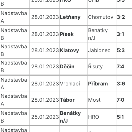
B
Nadstavba
28.01.2023
Letňany
Chomutov
3:2
A
Nadstavba
Benátky
28.01.2023
Písek
3:1
B
n/J
Nadstavba
28.01.2023
Klatovy
Jablonec
5:3
B
Nadstavba
28.01.2023
Děčín
Řisuty
7:4
B
Nadstavba
28.01.2023
Vrchlabí
Příbram
3:6
A
Nadstavba
28.01.2023
Tábor
Most
7:0
A
Nadstavba
Benátky
25.01.2023
HRO
5:1
B
n/J
Nadstavba