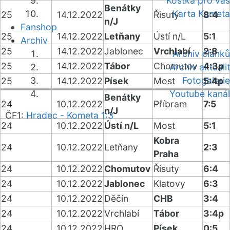
Kostka pro vás
Benátky
Karta Kometa
25
14.12.2022
Řisuty
8:4
n/J
Fanshop
25
14.12.2022
Letňany
Ústí n/L
5:1
Archiv
25
14.12.2022
Jablonec
Vrchlabí
2:8
Archiv článků
25
14.12.2022
Tábor
Chomutov
4:3p
Archiv aktualit
Fotogalerie
25
14.12.2022
Písek
Most
5:4p
Youtube kanál
Benátky
24
10.12.2022
Příbram
7:5
n/J
ČF1:
Hradec - Kometa 1:3
24
10.12.2022
Ústí n/L
Most
5:1
Kobra
24
10.12.2022
Letňany
2:3
Praha
24
10.12.2022
Chomutov
Řisuty
6:4
24
10.12.2022
Jablonec
Klatovy
6:3
24
10.12.2022
Děčín
CHB
3:4
24
10.12.2022
Vrchlabí
Tábor
3:4p
24
10.12.2022
HRO
Písek
0:5