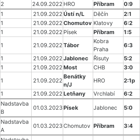
2
24.09.2022
HRO
Příbram
0:9
1
21.09.2022
Ústí n/L
Děčín
2:1
1
21.09.2022
Chomutov
Klatovy
6:2
1
21.09.2022
Písek
Příbram
1:5
Kobra
1
21.09.2022
Tábor
6:3
Praha
1
21.09.2022
Jablonec
Řisuty
5:2
1
21.09.2022
Most
CHB
3:0
Benátky
1
21.09.2022
HRO
2:1p
n/J
1
21.09.2022
Letňany
Vrchlabí
6:2
Nadstavba
01.03.2023
Písek
Jablonec
5:0
B
Nadstavba
01.03.2023
Chomutov
Příbram
3:4
A
Nadstavba