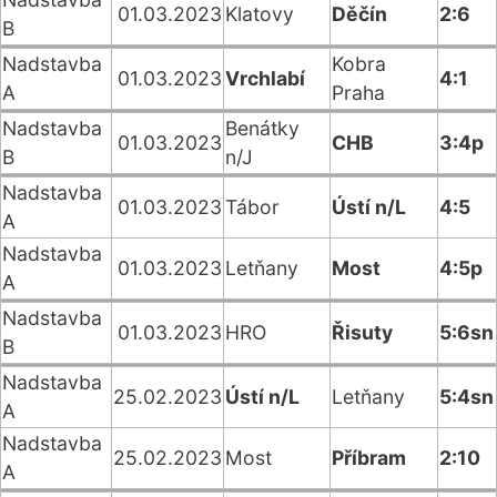
01.03.2023
Klatovy
Děčín
2:6
B
Nadstavba
Kobra
01.03.2023
Vrchlabí
4:1
A
Praha
Nadstavba
Benátky
01.03.2023
CHB
3:4p
B
n/J
Nadstavba
01.03.2023
Tábor
Ústí n/L
4:5
A
Nadstavba
01.03.2023
Letňany
Most
4:5p
A
Nadstavba
01.03.2023
HRO
Řisuty
5:6sn
B
Nadstavba
25.02.2023
Ústí n/L
Letňany
5:4sn
A
Nadstavba
25.02.2023
Most
Příbram
2:10
A