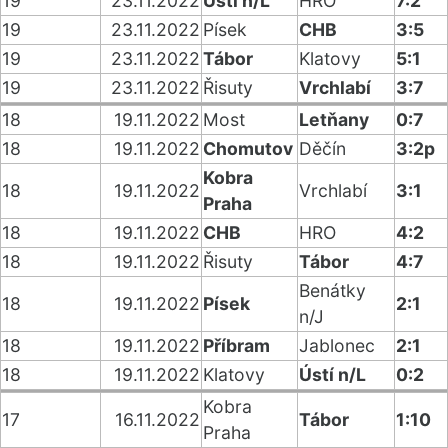
19
23.11.2022
Ústí n/L
HRO
7:2
19
23.11.2022
Písek
CHB
3:5
19
23.11.2022
Tábor
Klatovy
5:1
19
23.11.2022
Řisuty
Vrchlabí
3:7
18
19.11.2022
Most
Letňany
0:7
18
19.11.2022
Chomutov
Děčín
3:2p
Kobra
18
19.11.2022
Vrchlabí
3:1
Praha
18
19.11.2022
CHB
HRO
4:2
18
19.11.2022
Řisuty
Tábor
4:7
Benátky
18
19.11.2022
Písek
2:1
n/J
18
19.11.2022
Příbram
Jablonec
2:1
18
19.11.2022
Klatovy
Ústí n/L
0:2
Kobra
17
16.11.2022
Tábor
1:10
Praha