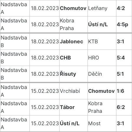
Nadstavba
18.02.2023
Chomutov
Letňany
4:2
A
Nadstavba
Kobra
18.02.2023
Ústí n/L
4:5p
A
Praha
Nadstavba
18.02.2023
Jablonec
KTB
3:1
B
Nadstavba
18.02.2023
CHB
HRO
5:4
B
Nadstavba
18.02.2023
Řisuty
Děčín
5:1
B
Nadstavba
15.02.2023
Vrchlabí
Chomutov
1:6
A
Nadstavba
Kobra
15.02.2023
Tábor
6:2
A
Praha
Nadstavba
15.02.2023
Ústí n/L
Most
3:1
A