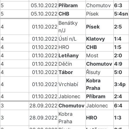
5
05.10.2022
Příbram
Chomutov
6:3
5
05.10.2022
CHB
Písek
5:4sn
Benátky
4
01.10.2022
Písek
2:5
n/J
4
01.10.2022
Ústí n/L
Klatovy
1:4
4
01.10.2022
HRO
CHB
1:5
4
01.10.2022
Letňany
Most
2:0
4
01.10.2022
Děčín
Chomutov
4:9
4
01.10.2022
Tábor
Řisuty
5:0
Kobra
4
01.10.2022
Vrchlabí
3:4p
Praha
4
01.10.2022
Jablonec
Příbram
2:4
3
28.09.2022
Chomutov
Jablonec
6:4
Kobra
3
28.09.2022
HRO
1:3
Praha