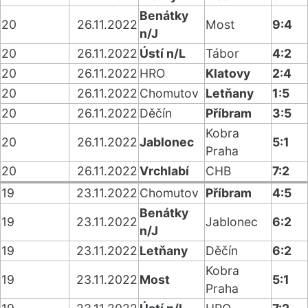
Benátky
20
26.11.2022
Most
9:4
n/J
20
26.11.2022
Ústí n/L
Tábor
4:2
20
26.11.2022
HRO
Klatovy
2:4
20
26.11.2022
Chomutov
Letňany
1:5
20
26.11.2022
Děčín
Příbram
3:5
Kobra
20
26.11.2022
Jablonec
5:1
Praha
20
26.11.2022
Vrchlabí
CHB
7:2
19
23.11.2022
Chomutov
Příbram
4:5
Benátky
19
23.11.2022
Jablonec
6:2
n/J
19
23.11.2022
Letňany
Děčín
6:2
Kobra
19
23.11.2022
Most
5:1
Praha