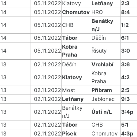
14
05.11.2022
Klatovy
Letňany
2:3
14
05.11.2022
Chomutov
HRO
8:4
Benátky
14
05.11.2022
CHB
1:2
n/J
14
05.11.2022
Tábor
Děčín
6:1
Kobra
14
05.11.2022
Řisuty
3:0
Praha
13
02.11.2022
Děčín
Vrchlabí
3:6
Kobra
13
02.11.2022
Klatovy
4:2
Praha
13
02.11.2022
Most
Příbram
2:5
13
02.11.2022
Letňany
Jablonec
9:3
Benátky
13
02.11.2022
Ústí n/L
3:4p
n/J
13
02.11.2022
Tábor
CHB
5:1
13
02.11.2022
Písek
Chomutov
4:3p