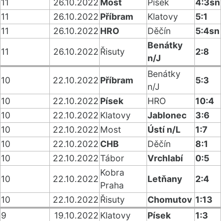
11
26.10.2022
Most
Písek
4:3sn
11
26.10.2022
Příbram
Klatovy
5:1
11
26.10.2022
HRO
Děčín
5:4sn
Benátky
11
26.10.2022
Řisuty
2:8
n/J
Benátky
10
22.10.2022
Příbram
5:3
n/J
10
22.10.2022
Písek
HRO
10:4
10
22.10.2022
Klatovy
Jablonec
3:6
10
22.10.2022
Most
Ústí n/L
1:7
10
22.10.2022
CHB
Děčín
8:1
10
22.10.2022
Tábor
Vrchlabí
0:5
Kobra
10
22.10.2022
Letňany
2:4
Praha
10
22.10.2022
Řisuty
Chomutov
1:13
9
19.10.2022
Klatovy
Písek
1:3