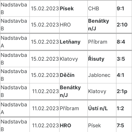
Nadstavba
15.02.2023
Písek
CHB
9:1
B
Nadstavba
Benátky
15.02.2023
HRO
2:10
B
n/J
Nadstavba
15.02.2023
Letňany
Příbram
8:4
A
Nadstavba
15.02.2023
Klatovy
Řisuty
3:5
B
Nadstavba
15.02.2023
Děčín
Jablonec
4:1
B
Nadstavba
Benátky
11.02.2023
Klatovy
2:1p
B
n/J
Nadstavba
11.02.2023
Příbram
Ústí n/L
1:2
A
Nadstavba
11.02.2023
HRO
Písek
7:5
B