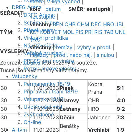
střed
|
2.liga východ
|
DRFG Arena
kolo
|
datum
|
SMĚR:
sestupně
|
SEŘADIT:
DRFG Arena
vzestupně
|
Schéma tribun
všechny
BEN
CHB
CHM
DEC
HRO
JBL
Plánek areny
TÝM:
KLT
KOB
LET
MOL
PIS
PRI
RIS
TAB
UNL
Virtuální prohlídka
VRC
Návštěvní řád
všechny
|
remízy
|
výhry v prodl.
|
VÝSLEDKY:
Veřejné bruslení
nájezdy
|
prodl. nebo náj.
|
s nulou
|
PRESS: pro novináře
Zobrazit
tabulku
této sezóny a soutěže.
Rozpis ledové plochy
Tučně jsou vyznačeny vítězné týmy.
Vstupenky
Permanentky 18/19
Kobra
30
11.01.2023
Písek
5:1
Přípravná utkání 18/19
Praha
Vstupenky 18/19
30
11.01.2023
Klatovy
CHB
4:0
Uvolňování míst
30
11.01.2023
Letňany
HRO
9:2
Zvýhodněné
30
11.01.2023
Děčín
Jablonec
7:3
On-line
Benátky
30
A-tým
11.01.2023
Vrchlabí
1:9