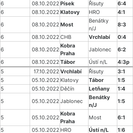
6
08.10.2022
Písek
Řisuty
6:4
6
08.10.2022
Klatovy
HRO
4:1
Benátky
6
08.10.2022
Most
8:3
n/J
6
08.10.2022
CHB
Vrchlabí
0:4
Kobra
6
08.10.2022
Jablonec
6:2
Praha
6
08.10.2022
Tábor
Ústí n/L
4:3p
5
17.10.2022
Vrchlabí
Řisuty
3:1
5
05.10.2022
Klatovy
Tábor
1:5
5
05.10.2022
Děčín
Letňany
1:4
Benátky
5
05.10.2022
Jablonec
1:5
n/J
Kobra
5
05.10.2022
Most
6:1
Praha
5
05.10.2022
HRO
Ústí n/L
1:6