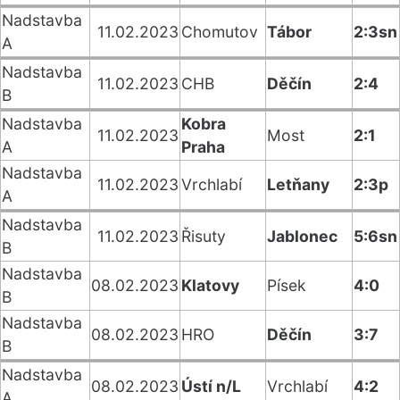
Nadstavba
11.02.2023
Chomutov
Tábor
2:3sn
A
Nadstavba
11.02.2023
CHB
Děčín
2:4
B
Nadstavba
Kobra
11.02.2023
Most
2:1
A
Praha
Nadstavba
11.02.2023
Vrchlabí
Letňany
2:3p
A
Nadstavba
11.02.2023
Řisuty
Jablonec
5:6sn
B
Nadstavba
08.02.2023
Klatovy
Písek
4:0
B
Nadstavba
08.02.2023
HRO
Děčín
3:7
B
Nadstavba
08.02.2023
Ústí n/L
Vrchlabí
4:2
A