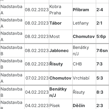
Nadstavba
Kobra
08.02.2023
Příbram
2:4
A
Praha
Nadstavba
08.02.2023
Tábor
Letňany
2:1
A
Nadstavba
08.02.2023
Most
Chomutov
5:6p
A
Nadstavba
Benátky
08.02.2023
Jablonec
7:6sn
B
n/J
Nadstavba
08.02.2023
Řisuty
CHB
7:3
B
Nadstavba
07.02.2023
Chomutov
Vrchlabí
5:3
A
Nadstavba
Benátky
04.02.2023
Řisuty
8:3
B
n/J
Nadstavba
04.02.2023
Písek
Děčín
2:3
B