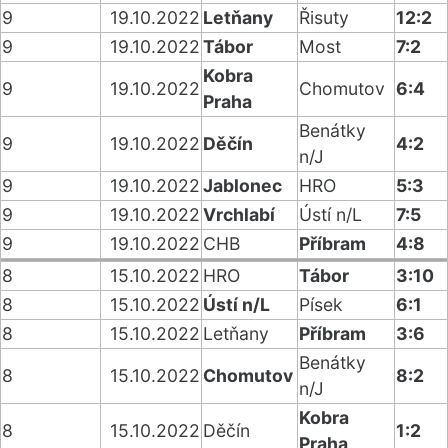
9
19.10.2022
Letňany
Řisuty
12:2
9
19.10.2022
Tábor
Most
7:2
Kobra
9
19.10.2022
Chomutov
6:4
Praha
Benátky
9
19.10.2022
Děčín
4:2
n/J
9
19.10.2022
Jablonec
HRO
5:3
9
19.10.2022
Vrchlabí
Ústí n/L
7:5
9
19.10.2022
CHB
Příbram
4:8
8
15.10.2022
HRO
Tábor
3:10
8
15.10.2022
Ústí n/L
Písek
6:1
8
15.10.2022
Letňany
Příbram
3:6
Benátky
8
15.10.2022
Chomutov
8:2
n/J
Kobra
8
15.10.2022
Děčín
1:2
Praha