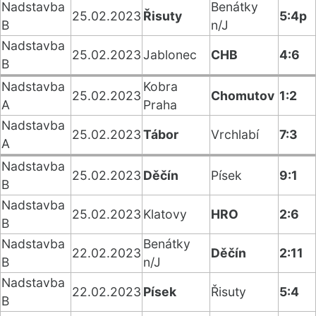
Nadstavba
Benátky
25.02.2023
Řisuty
5:4p
B
n/J
Nadstavba
25.02.2023
Jablonec
CHB
4:6
B
Nadstavba
Kobra
25.02.2023
Chomutov
1:2
A
Praha
Nadstavba
25.02.2023
Tábor
Vrchlabí
7:3
A
Nadstavba
25.02.2023
Děčín
Písek
9:1
B
Nadstavba
25.02.2023
Klatovy
HRO
2:6
B
Nadstavba
Benátky
22.02.2023
Děčín
2:11
B
n/J
Nadstavba
22.02.2023
Písek
Řisuty
5:4
B