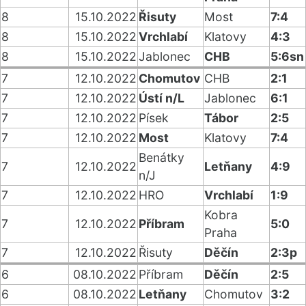
8
15.10.2022
Řisuty
Most
7:4
8
15.10.2022
Vrchlabí
Klatovy
4:3
8
15.10.2022
Jablonec
CHB
5:6sn
7
12.10.2022
Chomutov
CHB
2:1
7
12.10.2022
Ústí n/L
Jablonec
6:1
7
12.10.2022
Písek
Tábor
2:5
7
12.10.2022
Most
Klatovy
7:4
Benátky
7
12.10.2022
Letňany
4:9
n/J
7
12.10.2022
HRO
Vrchlabí
1:9
Kobra
7
12.10.2022
Příbram
5:0
Praha
7
12.10.2022
Řisuty
Děčín
2:3p
6
08.10.2022
Příbram
Děčín
2:5
6
08.10.2022
Letňany
Chomutov
3:2