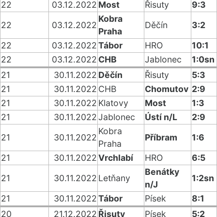
22
03.12.2022
Most
Řisuty
9:3
Kobra
22
03.12.2022
Děčín
3:2
Praha
22
03.12.2022
Tábor
HRO
10:1
22
03.12.2022
CHB
Jablonec
1:0sn
21
30.11.2022
Děčín
Řisuty
5:3
21
30.11.2022
CHB
Chomutov
2:9
21
30.11.2022
Klatovy
Most
1:3
21
30.11.2022
Jablonec
Ústí n/L
2:9
Kobra
21
30.11.2022
Příbram
1:6
Praha
21
30.11.2022
Vrchlabí
HRO
6:5
Benátky
21
30.11.2022
Letňany
1:2sn
n/J
21
30.11.2022
Tábor
Písek
8:1
20
21.12.2022
Řisuty
Písek
5:2