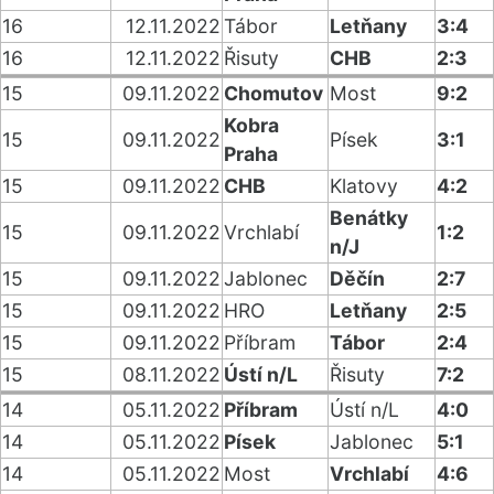
16
12.11.2022
Tábor
Letňany
3:4
16
12.11.2022
Řisuty
CHB
2:3
15
09.11.2022
Chomutov
Most
9:2
Kobra
15
09.11.2022
Písek
3:1
Praha
15
09.11.2022
CHB
Klatovy
4:2
Benátky
15
09.11.2022
Vrchlabí
1:2
n/J
15
09.11.2022
Jablonec
Děčín
2:7
15
09.11.2022
HRO
Letňany
2:5
15
09.11.2022
Příbram
Tábor
2:4
15
08.11.2022
Ústí n/L
Řisuty
7:2
14
05.11.2022
Příbram
Ústí n/L
4:0
14
05.11.2022
Písek
Jablonec
5:1
14
05.11.2022
Most
Vrchlabí
4:6