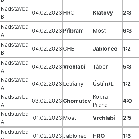
Nadstavba
04.02.2023
HRO
Klatovy
2:3
B
Nadstavba
04.02.2023
Příbram
Most
6:3
A
Nadstavba
04.02.2023
CHB
Jablonec
1:2
B
Nadstavba
04.02.2023
Vrchlabí
Tábor
5:3
A
Nadstavba
04.02.2023
Letňany
Ústí n/L
1:2
A
Nadstavba
Kobra
03.02.2023
Chomutov
4:0
A
Praha
Nadstavba
01.02.2023
Most
Vrchlabí
2:5
A
Nadstavba
01.02.2023
Jablonec
HRO
1:6