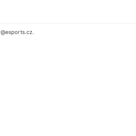
r
@esports.cz.