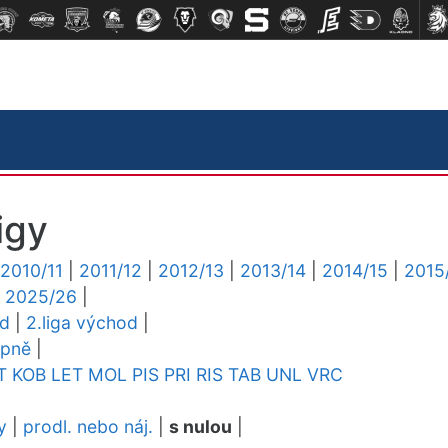
igy
2010/11
|
2011/12
|
2012/13
|
2013/14
|
2014/15
|
2015
|
2025/26
|
ed
|
2.liga východ
|
upně
|
T
KOB
LET
MOL
PIS
PRI
RIS
TAB
UNL
VRC
y
|
prodl. nebo náj.
|
s nulou
|