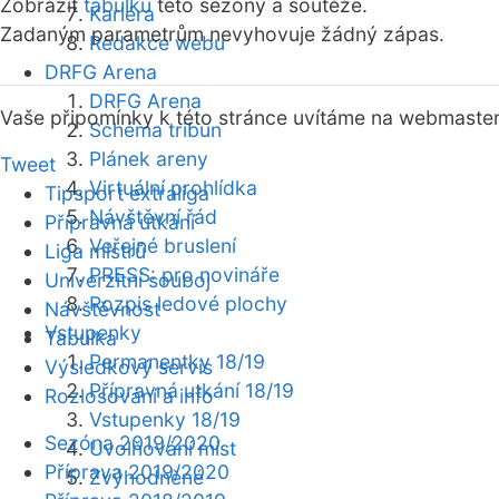
Zobrazit
tabulku
této sezóny a soutěže.
Kariéra
Zadaným parametrům nevyhovuje žádný zápas.
Redakce webu
DRFG Arena
DRFG Arena
Vaše připomínky k této stránce uvítáme na webmaste
Schéma tribun
Plánek areny
Tweet
Virtuální prohlídka
Tipsport extraliga
Návštěvní řád
Přípravná utkání
Veřejné bruslení
Liga mistrů
PRESS: pro novináře
Univerzitní souboj
Rozpis ledové plochy
Návštěvnost
Vstupenky
Tabulka
Permanentky 18/19
Výsledkový servis
Přípravná utkání 18/19
Rozlosování a info
Vstupenky 18/19
Sezóna 2019/2020
Uvolňování míst
Příprava 2019/2020
Zvýhodněné