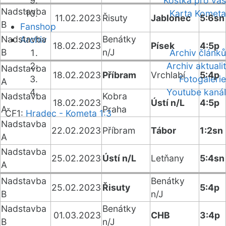
Kostka pro vás
Nadstavba
Karta Kometa
11.02.2023
Řisuty
Jablonec
5:6sn
B
Fanshop
Nadstavba
Benátky
Archiv
18.02.2023
Písek
4:5p
B
n/J
Archiv článků
Archiv aktualit
Nadstavba
18.02.2023
Příbram
Vrchlabí
5:4p
Fotogalerie
A
Youtube kanál
Nadstavba
Kobra
18.02.2023
Ústí n/L
4:5p
A
Praha
ČF1:
Hradec - Kometa 1:3
Nadstavba
22.02.2023
Příbram
Tábor
1:2sn
A
Nadstavba
25.02.2023
Ústí n/L
Letňany
5:4sn
A
Nadstavba
Benátky
25.02.2023
Řisuty
5:4p
B
n/J
Nadstavba
Benátky
01.03.2023
CHB
3:4p
B
n/J