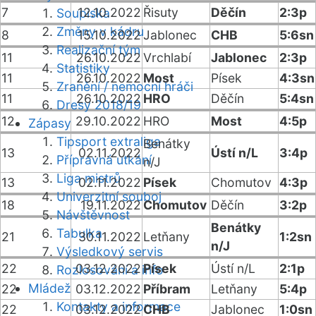
7
12.10.2022
Řisuty
Děčín
2:3p
Soupiska
Změny v kádru
8
15.10.2022
Jablonec
CHB
5:6sn
Realizační tým
11
26.10.2022
Vrchlabí
Jablonec
2:3p
Statistiky
11
26.10.2022
Most
Písek
4:3sn
Zranění / nemocní hráči
11
26.10.2022
HRO
Děčín
5:4sn
Dresy 2018/19
12
29.10.2022
HRO
Most
4:5p
Zápasy
Tipsport extraliga
Benátky
13
02.11.2022
Ústí n/L
3:4p
Přípravná utkání
n/J
Liga mistrů
13
02.11.2022
Písek
Chomutov
4:3p
Univerzitní souboj
18
19.11.2022
Chomutov
Děčín
3:2p
Návštěvnost
Benátky
Tabulka
21
30.11.2022
Letňany
1:2sn
n/J
Výsledkový servis
22
03.12.2022
Písek
Ústí n/L
2:1p
Rozlosování a info
Mládež
22
03.12.2022
Příbram
Letňany
5:4p
Kontakty a informace
22
03.12.2022
CHB
Jablonec
1:0sn