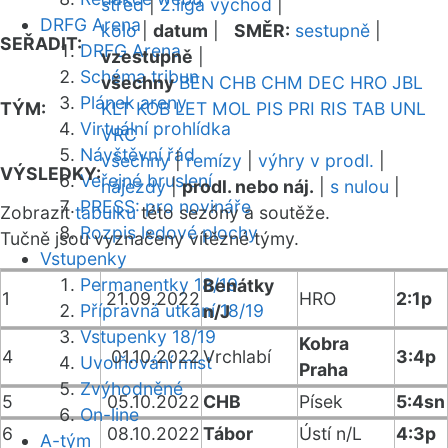
střed
|
2.liga východ
|
DRFG Arena
kolo
|
datum
|
SMĚR:
sestupně
|
SEŘADIT:
DRFG Arena
vzestupně
|
Schéma tribun
všechny
BEN
CHB
CHM
DEC
HRO
JBL
Plánek areny
TÝM:
KLT
KOB
LET
MOL
PIS
PRI
RIS
TAB
UNL
Virtuální prohlídka
VRC
Návštěvní řád
všechny
|
remízy
|
výhry v prodl.
|
VÝSLEDKY:
Veřejné bruslení
nájezdy
|
prodl. nebo náj.
|
s nulou
|
PRESS: pro novináře
Zobrazit
tabulku
této sezóny a soutěže.
Rozpis ledové plochy
Tučně jsou vyznačeny vítězné týmy.
Vstupenky
Permanentky 18/19
Benátky
1
21.09.2022
HRO
2:1p
Přípravná utkání 18/19
n/J
Vstupenky 18/19
Kobra
4
01.10.2022
Vrchlabí
3:4p
Uvolňování míst
Praha
Zvýhodněné
5
05.10.2022
CHB
Písek
5:4sn
On-line
6
08.10.2022
Tábor
Ústí n/L
4:3p
A-tým