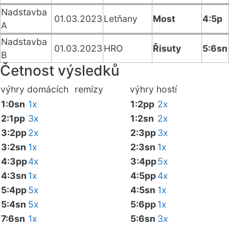
Nadstavba
01.03.2023
Letňany
Most
4:5p
A
Nadstavba
01.03.2023
HRO
Řisuty
5:6sn
B
Četnost výsledků
výhry domácích
remízy
výhry hostí
1:0sn
1x
1:2pp
2x
2:1pp
3x
1:2sn
2x
3:2pp
2x
2:3pp
3x
3:2sn
1x
2:3sn
1x
4:3pp
4x
3:4pp
5x
4:3sn
1x
4:5pp
4x
5:4pp
5x
4:5sn
1x
5:4sn
5x
5:6pp
1x
7:6sn
1x
5:6sn
3x