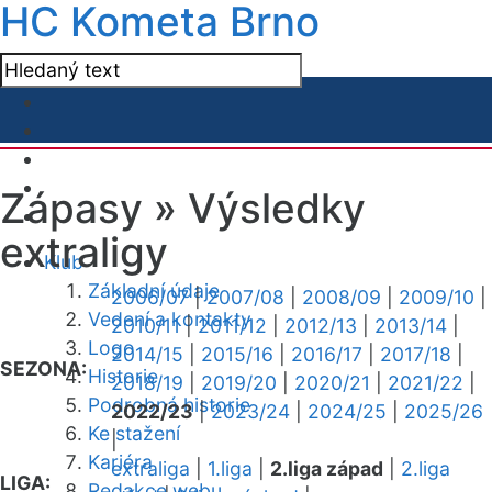
HC Kometa Brno
Zápasy »
Výsledky
extraligy
Klub
Základní údaje
2006/07
|
2007/08
|
2008/09
|
2009/10
|
Vedení a kontakty
2010/11
|
2011/12
|
2012/13
|
2013/14
|
Logo
2014/15
|
2015/16
|
2016/17
|
2017/18
|
SEZONA:
Historie
2018/19
|
2019/20
|
2020/21
|
2021/22
|
Podrobná historie
2022/23
|
2023/24
|
2024/25
|
2025/26
Ke stažení
|
Kariéra
extraliga
|
1.liga
|
2.liga západ
|
2.liga
LIGA:
Redakce webu