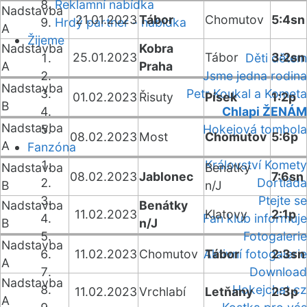
Reklamní nabídka
Nadstavba
21.01.2023
Tábor
Chomutov
5:4sn
Hrdý partner - nabídka
A
Žijeme
Nadstavba
Kobra
25.01.2023
Tábor
3:2sn
Děti dětem
A
Praha
Jsme jedna rodina
Nadstavba
Petr Koukal a Kometa
01.02.2023
Řisuty
Písek
1:2p
B
Chlapi ŽENÁM
Nadstavba
Hokejová tombola
08.02.2023
Most
Chomutov
5:6p
A
Fanzóna
Království Komety
Nadstavba
Benátky
08.02.2023
Jablonec
7:6sn
Dortiáda
B
n/J
Ptejte se
Nadstavba
Benátky
11.02.2023
Klatovy
2:1p
Fan klub informuje
B
n/J
Fotogalerie
Nadstavba
11.02.2023
Chomutov
Aktivní fotogalerie
Tábor
2:3sn
A
Download
Nadstavba
Hokejchat.cz
11.02.2023
Vrchlabí
Letňany
2:3p
A