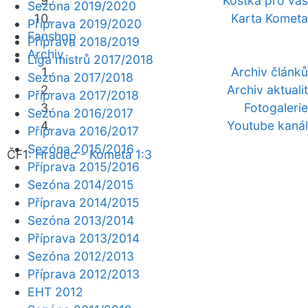
Kostka pro vás
Sezóna 2019/2020
Karta Kometa
Příprava 2019/2020
Fanshop
Příprava 2018/2019
Archiv
Liga mistrů 2017/2018
Archiv článků
Sezóna 2017/2018
Archiv aktualit
Příprava 2017/2018
Fotogalerie
Sezóna 2016/2017
Youtube kanál
Příprava 2016/2017
Sezóna 2015/2016
ČF1:
Hradec - Kometa 1:3
Příprava 2015/2016
Sezóna 2014/2015
Příprava 2014/2015
Sezóna 2013/2014
Příprava 2013/2014
Sezóna 2012/2013
Příprava 2012/2013
EHT 2012