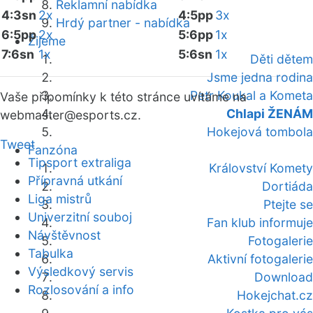
Reklamní nabídka
4:3sn
2x
4:5pp
3x
Hrdý partner - nabídka
6:5pp
2x
5:6pp
1x
Žijeme
7:6sn
1x
5:6sn
1x
Děti dětem
Jsme jedna rodina
Petr Koukal a Kometa
Vaše připomínky k této stránce uvítáme na
Chlapi ŽENÁM
webmaster
@esports.cz.
Hokejová tombola
Tweet
Fanzóna
Tipsport extraliga
Království Komety
Přípravná utkání
Dortiáda
Liga mistrů
Ptejte se
Univerzitní souboj
Fan klub informuje
Návštěvnost
Fotogalerie
Tabulka
Aktivní fotogalerie
Výsledkový servis
Download
Rozlosování a info
Hokejchat.cz