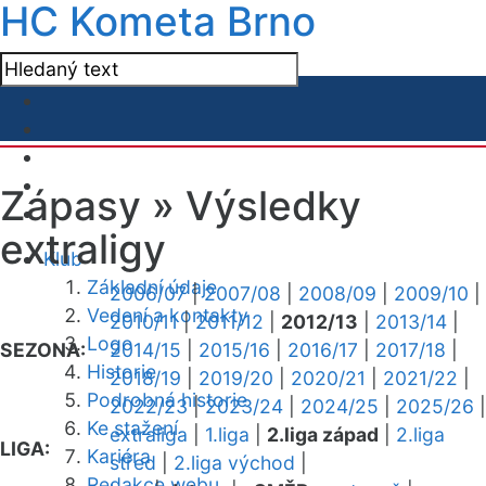
HC Kometa Brno
Zápasy »
Výsledky
extraligy
Klub
Základní údaje
2006/07
|
2007/08
|
2008/09
|
2009/10
|
Vedení a kontakty
2010/11
|
2011/12
|
2012/13
|
2013/14
|
Logo
SEZONA:
2014/15
|
2015/16
|
2016/17
|
2017/18
|
Historie
2018/19
|
2019/20
|
2020/21
|
2021/22
|
Podrobná historie
2022/23
|
2023/24
|
2024/25
|
2025/26
|
Ke stažení
extraliga
|
1.liga
|
2.liga západ
|
2.liga
LIGA:
Kariéra
střed
|
2.liga východ
|
Redakce webu