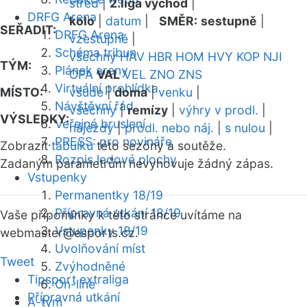
střed
|
2.liga východ
|
DRFG Arena
kolo
|
datum
|
SMĚR:
sestupně
|
SEŘADIT:
DRFG Arena
vzestupně
|
Schéma tribun
všechny
HAV
HBR
HOM
HVY
KOP
NJI
TÝM:
Plánek areny
OPA
VAL
VEL
ZNO
ZNS
Virtuální prohlídka
MÍSTO:
všude
|
doma
|
venku
|
Návštěvní řád
všechny
|
remízy
|
výhry v prodl.
|
VÝSLEDKY:
Veřejné bruslení
nájezdy
|
prodl. nebo náj.
|
s nulou
|
PRESS: pro novináře
Zobrazit
tabulku
této sezóny a soutěže.
Rozpis ledové plochy
Zadaným parametrům nevyhovuje žádný zápas.
Vstupenky
Permanentky 18/19
Přípravná utkání 18/19
Vaše připomínky k této stránce uvítáme na
Vstupenky 18/19
webmaster
@esports.cz.
Uvolňování míst
Tweet
Zvýhodněné
Tipsport extraliga
On-line
Přípravná utkání
A-tým