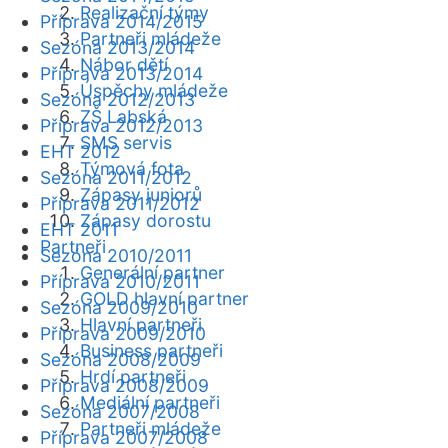
Realizační týmy
Příprava 2014/2015
Partneři mládeže
Sezóna 2013/2014
Nábor dětí
Příprava 2013/2014
Úspěchy mládeže
Sezóna 2012/2013
ZŠ Labská
Příprava 2012/2013
SMS servis
EHT 2012
Týmová fota
Sezóna 2011/2012
Zápasy juniorů
Příprava 2011/2012
Zápasy dorostu
EHT 2011
Partneři
Sezóna 2010/2011
Generální partner
Příprava 2010/2011
GOLD hlavní partner
Sezóna 2009/2010
Hlavní partneři
Příprava 2009/2010
Business partneři
Sezóna 2008/2009
Hrdí partneři
Příprava 2008/2009
Mediální partneři
Sezóna 2007/2008
Partneři mládeže
Příprava 2007/2008