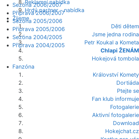
Reklamní nabídka
Sezóna 2006/2007
Hrdý partner - nabídka
Příprava 2006/2007
Žijeme
Sezóna 2005/2006
Děti dětem
Příprava 2005/2006
Jsme jedna rodina
Sezóna 2004/2005
Petr Koukal a Kometa
Příprava 2004/2005
Chlapi ŽENÁM
Hokejová tombola
Fanzóna
Království Komety
Dortiáda
Ptejte se
Fan klub informuje
Fotogalerie
Aktivní fotogalerie
Download
Hokejchat.cz