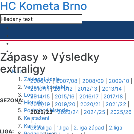
HC Kometa Brno
Zápasy »
Výsledky
extraligy
Klub
Základní údaje
2006/07
|
2007/08
|
2008/09
|
2009/10
|
Vedení a kontakty
2010/11
|
2011/12
|
2012/13
|
2013/14
|
Logo
2014/15
|
2015/16
|
2016/17
|
2017/18
|
SEZONA:
Historie
2018/19
|
2019/20
|
2020/21
|
2021/22
|
Podrobná historie
2022/23
|
2023/24
|
2024/25
|
2025/26
Ke stažení
|
Kariéra
extraliga
|
1.liga
|
2.liga západ
|
2.liga
LIGA:
Redakce webu