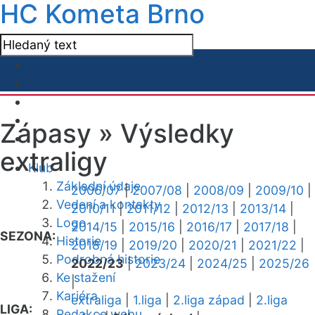
HC Kometa Brno
Zápasy »
Výsledky
extraligy
Klub
Základní údaje
2006/07
|
2007/08
|
2008/09
|
2009/10
|
Vedení a kontakty
2010/11
|
2011/12
|
2012/13
|
2013/14
|
Logo
2014/15
|
2015/16
|
2016/17
|
2017/18
|
SEZONA:
Historie
2018/19
|
2019/20
|
2020/21
|
2021/22
|
Podrobná historie
2022/23
|
2023/24
|
2024/25
|
2025/26
Ke stažení
|
Kariéra
extraliga
|
1.liga
|
2.liga západ
|
2.liga
LIGA:
Redakce webu