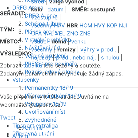
střed
|
2.liga východ
|
DRFG Arena
kolo
|
datum
|
SMĚR:
sestupně
|
SEŘADIT:
DRFG Arena
vzestupně
|
Schéma tribun
všechny
HAV
HBR
HOM
HVY
KOP
NJI
TÝM:
Plánek areny
OPA
VAL
VEL
ZNO
ZNS
Virtuální prohlídka
MÍSTO:
všude
|
doma
|
venku
|
Návštěvní řád
všechny
|
remízy
|
výhry v prodl.
|
VÝSLEDKY:
Veřejné bruslení
nájezdy
|
prodl. nebo náj.
|
s nulou
|
PRESS: pro novináře
Zobrazit
tabulku
této sezóny a soutěže.
Rozpis ledové plochy
Zadaným parametrům nevyhovuje žádný zápas.
Vstupenky
Permanentky 18/19
Přípravná utkání 18/19
Vaše připomínky k této stránce uvítáme na
Vstupenky 18/19
webmaster
@esports.cz.
Uvolňování míst
Tweet
Zvýhodněné
Tipsport extraliga
On-line
Přípravná utkání
A-tým