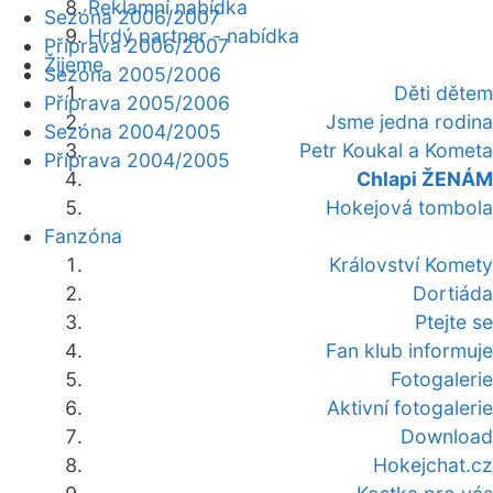
Reklamní nabídka
Sezóna 2006/2007
Hrdý partner - nabídka
Příprava 2006/2007
Žijeme
Sezóna 2005/2006
Děti dětem
Příprava 2005/2006
Jsme jedna rodina
Sezóna 2004/2005
Petr Koukal a Kometa
Příprava 2004/2005
Chlapi ŽENÁM
Hokejová tombola
Fanzóna
Království Komety
Dortiáda
Ptejte se
Fan klub informuje
Fotogalerie
Aktivní fotogalerie
Download
Hokejchat.cz