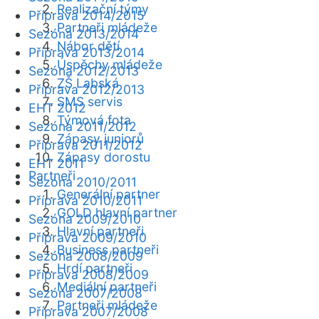
Realizační týmy
Příprava 2014/2015
Partneři mládeže
Sezóna 2013/2014
Nábor dětí
Příprava 2013/2014
Úspěchy mládeže
Sezóna 2012/2013
ZŠ Labská
Příprava 2012/2013
SMS servis
EHT 2012
Týmová fota
Sezóna 2011/2012
Zápasy juniorů
Příprava 2011/2012
Zápasy dorostu
EHT 2011
Partneři
Sezóna 2010/2011
Generální partner
Příprava 2010/2011
GOLD hlavní partner
Sezóna 2009/2010
Hlavní partneři
Příprava 2009/2010
Business partneři
Sezóna 2008/2009
Hrdí partneři
Příprava 2008/2009
Mediální partneři
Sezóna 2007/2008
Partneři mládeže
Příprava 2007/2008