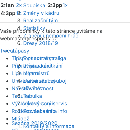
2:1sn
2x
2:3pp
1x
Soupiska
Změny v kádru
4:3pp
1x
Realizační tým
Statistiky
Vaše připomínky k této stránce uvítáme na
Zranění / nemocní hráči
webmaster
@esports.cz.
Dresy 2018/19
Tweet
Zápasy
Tipsport extraliga
Tipsport extraliga
Přípravná utkání
Přípravná utkání
Liga mistrů
Liga mistrů
Univerzitní souboj
Univerzitní souboj
Návštěvnost
Návštěvnost
Tabulka
Tabulka
Výsledkový servis
Výsledkový servis
Rozlosování a info
Rozlosování a info
Mládež
Sezóna 2019/2020
Kontakty a informace