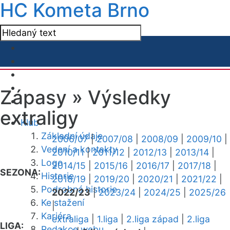
HC Kometa Brno
Zápasy »
Výsledky
extraligy
Klub
Základní údaje
2006/07
|
2007/08
|
2008/09
|
2009/10
|
Vedení a kontakty
2010/11
|
2011/12
|
2012/13
|
2013/14
|
Logo
2014/15
|
2015/16
|
2016/17
|
2017/18
|
SEZONA:
Historie
2018/19
|
2019/20
|
2020/21
|
2021/22
|
Podrobná historie
2022/23
|
2023/24
|
2024/25
|
2025/26
Ke stažení
|
Kariéra
extraliga
|
1.liga
|
2.liga západ
|
2.liga
LIGA:
Redakce webu