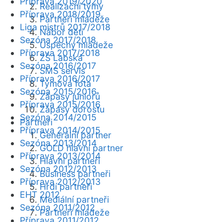
Příprava 2019/2020
Realizační týmy
Příprava 2018/2019
Partneři mládeže
Liga mistrů 2017/2018
Nábor dětí
Sezóna 2017/2018
Úspěchy mládeže
Příprava 2017/2018
ZŠ Labská
Sezóna 2016/2017
SMS servis
Příprava 2016/2017
Týmová fota
Sezóna 2015/2016
Zápasy juniorů
Příprava 2015/2016
Zápasy dorostu
Sezóna 2014/2015
Partneři
Příprava 2014/2015
Generální partner
Sezóna 2013/2014
GOLD hlavní partner
Příprava 2013/2014
Hlavní partneři
Sezóna 2012/2013
Business partneři
Příprava 2012/2013
Hrdí partneři
EHT 2012
Mediální partneři
Sezóna 2011/2012
Partneři mládeže
Příprava 2011/2012