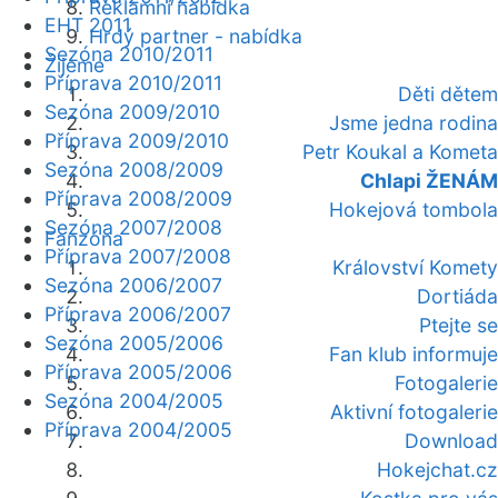
Reklamní nabídka
EHT 2011
Hrdý partner - nabídka
Sezóna 2010/2011
Žijeme
Příprava 2010/2011
Děti dětem
Sezóna 2009/2010
Jsme jedna rodina
Příprava 2009/2010
Petr Koukal a Kometa
Sezóna 2008/2009
Chlapi ŽENÁM
Příprava 2008/2009
Hokejová tombola
Sezóna 2007/2008
Fanzóna
Příprava 2007/2008
Království Komety
Sezóna 2006/2007
Dortiáda
Příprava 2006/2007
Ptejte se
Sezóna 2005/2006
Fan klub informuje
Příprava 2005/2006
Fotogalerie
Sezóna 2004/2005
Aktivní fotogalerie
Příprava 2004/2005
Download
Hokejchat.cz