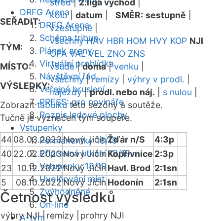
střed
|
2.liga východ
|
DRFG Arena
kolo
|
datum
|
SMĚR:
sestupně
|
SEŘADIT:
DRFG Arena
vzestupně
|
Schéma tribun
všechny
HAV
HBR
HOM
HVY
KOP
NJI
TÝM:
Plánek areny
OPA
VAL
VEL
ZNO
ZNS
Virtuální prohlídka
MÍSTO:
všude
|
doma
|
venku
|
Návštěvní řád
všechny
|
remízy
|
výhry v prodl.
|
VÝSLEDKY:
Veřejné bruslení
nájezdy
|
prodl. nebo náj.
|
s nulou
|
PRESS: pro novináře
Zobrazit
tabulku
této sezóny a soutěže.
Rozpis ledové plochy
Tučně je vyznačen tým soupeře.
Vstupenky
44
08.03.2023
Nový Jičín
Žďár n/S
4:3p
Permanentky 18/19
Přípravná utkání 18/19
40
22.02.2023
Nový Jičín
Kopřivnice
2:3p
Vstupenky 18/19
23
10.12.2022
Nový Jičín
Havl. Brod
2:1sn
Uvolňování míst
5
08.10.2022
Nový Jičín
Hodonín
2:1sn
Zvýhodněné
Četnost výsledků
On-line
výhry NJI |
remízy |
prohry NJI
A-tým