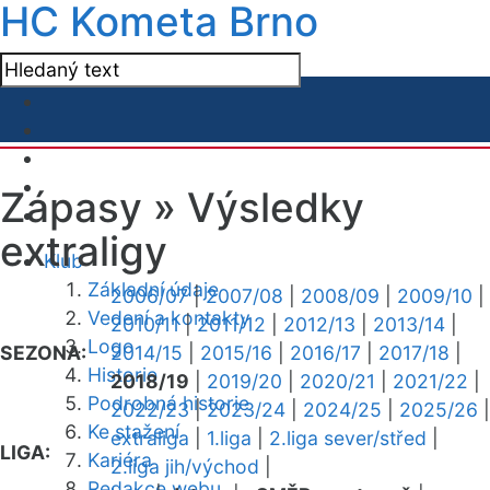
HC Kometa Brno
Zápasy »
Výsledky
extraligy
Klub
Základní údaje
2006/07
|
2007/08
|
2008/09
|
2009/10
|
Vedení a kontakty
2010/11
|
2011/12
|
2012/13
|
2013/14
|
Logo
SEZONA:
2014/15
|
2015/16
|
2016/17
|
2017/18
|
Historie
2018/19
|
2019/20
|
2020/21
|
2021/22
|
Podrobná historie
2022/23
|
2023/24
|
2024/25
|
2025/26
|
Ke stažení
extraliga
|
1.liga
|
2.liga sever/střed
|
LIGA:
Kariéra
2.liga jih/východ
|
Redakce webu