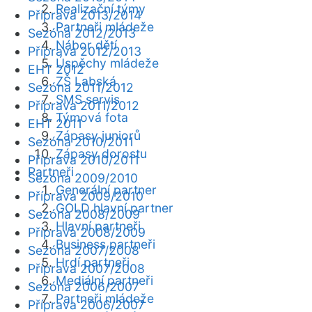
Realizační týmy
Příprava 2013/2014
Partneři mládeže
Sezóna 2012/2013
Nábor dětí
Příprava 2012/2013
Úspěchy mládeže
EHT 2012
ZŠ Labská
Sezóna 2011/2012
SMS servis
Příprava 2011/2012
Týmová fota
EHT 2011
Zápasy juniorů
Sezóna 2010/2011
Zápasy dorostu
Příprava 2010/2011
Partneři
Sezóna 2009/2010
Generální partner
Příprava 2009/2010
GOLD hlavní partner
Sezóna 2008/2009
Hlavní partneři
Příprava 2008/2009
Business partneři
Sezóna 2007/2008
Hrdí partneři
Příprava 2007/2008
Mediální partneři
Sezóna 2006/2007
Partneři mládeže
Příprava 2006/2007