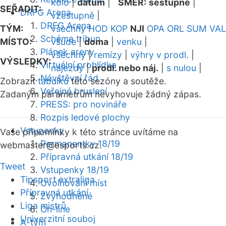
kolo
|
datum
|
SMĚR:
sestupně
|
SEŘADIT:
DRFG Arena
vzestupně
|
DRFG Arena
TÝM:
všechny
HOD
KOP
NJI
OPA
ORL
SUM
VAL
Schéma tribun
MÍSTO:
všude
|
doma
|
venku
|
Plánek areny
všechny
|
remízy
|
výhry v prodl.
|
VÝSLEDKY:
Virtuální prohlídka
nájezdy
|
prodl. nebo náj.
|
s nulou
|
Návštěvní řád
Zobrazit
tabulku
této sezóny a soutěže.
Veřejné bruslení
Zadaným parametrům nevyhovuje žádný zápas.
PRESS: pro novináře
Rozpis ledové plochy
Vstupenky
Vaše připomínky k této stránce uvítáme na
Permanentky 18/19
webmaster
@esports.cz.
Přípravná utkání 18/19
Tweet
Vstupenky 18/19
Tipsport extraliga
Uvolňování míst
Přípravná utkání
Zvýhodněné
Liga mistrů
On-line
Univerzitní souboj
A-tým