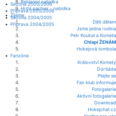
Reklamní nabídka
Sezóna 2005/2006
Hrdý partner - nabídka
Příprava 2005/2006
Žijeme
Sezóna 2004/2005
Děti dětem
Příprava 2004/2005
Jsme jedna rodina
Petr Koukal a Kometa
Chlapi ŽENÁM
Hokejová tombola
Fanzóna
Království Komety
Dortiáda
Ptejte se
Fan klub informuje
Fotogalerie
Aktivní fotogalerie
Download
Hokejchat.cz